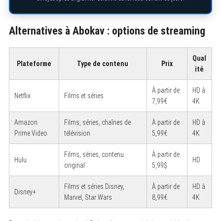
Alternatives à Abokav : options de streaming
Qual
Plateforme
Type de contenu
Prix
ité
À partir de
HD à
Netflix
Films et séries
7,99€
4K
Amazon
Films, séries, chaînes de
À partir de
HD à
Prime Video
télévision
5,99€
4K
Films, séries, contenu
À partir de
Hulu
HD
original
5,99$
Films et séries Disney,
À partir de
HD à
Disney+
Marvel, Star Wars
8,99€
4K