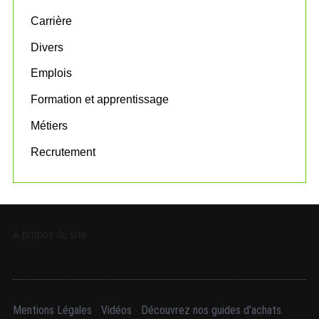
o
Carrière
r
:
Divers
Emplois
Formation et apprentissage
Métiers
Recrutement
A propos du site
Mentions Légales
-
Vidéos
-
Découvrez nos guides d'achats.