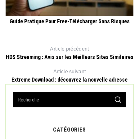
26
Guide Pratique Pour Free-Télécharger Sans Risques
Article précédent
HDS Streaming : Avis sur les Meilleurs Sites Similaires
Article suivant
Extreme Download : découvrez la nouvelle adresse
S
S
e
E
A
a
R
r
C
H
c
CATÉGORIES
h
f