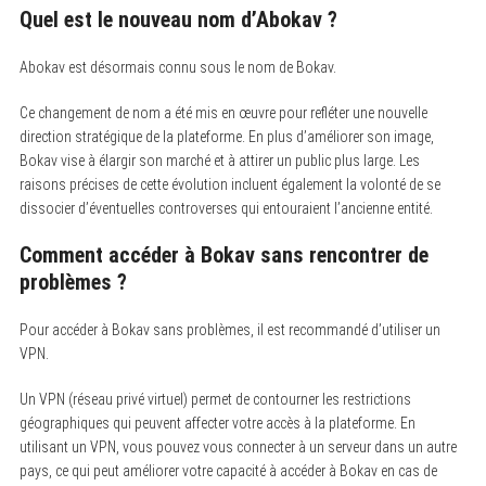
Quel est le nouveau nom d’Abokav ?
a
r
c
Abokav est désormais connu sous le nom de Bokav.
h
f
o
Ce changement de nom a été mis en œuvre pour refléter une nouvelle
r
direction stratégique de la plateforme. En plus d’améliorer son image,
:
Bokav vise à élargir son marché et à attirer un public plus large. Les
raisons précises de cette évolution incluent également la volonté de se
dissocier d’éventuelles controverses qui entouraient l’ancienne entité.
Comment accéder à Bokav sans rencontrer de
problèmes ?
Pour accéder à Bokav sans problèmes, il est recommandé d’utiliser un
VPN.
Un VPN (réseau privé virtuel) permet de contourner les restrictions
géographiques qui peuvent affecter votre accès à la plateforme. En
utilisant un VPN, vous pouvez vous connecter à un serveur dans un autre
pays, ce qui peut améliorer votre capacité à accéder à Bokav en cas de