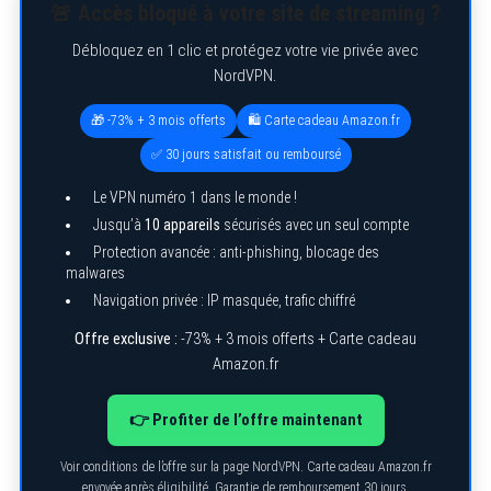
🚨 Accès bloqué à votre site de streaming ?
Débloquez en 1 clic et protégez votre vie privée avec
NordVPN.
🎁 -73% + 3 mois offerts
🛍️ Carte cadeau Amazon.fr
✅ 30 jours satisfait ou remboursé
Le VPN numéro 1 dans le monde !
Jusqu’à
10 appareils
sécurisés avec un seul compte
Protection avancée : anti-phishing, blocage des
malwares
Navigation privée : IP masquée, trafic chiffré
Offre exclusive :
-73% + 3 mois offerts + Carte cadeau
Amazon.fr
👉 Profiter de l’offre maintenant
Voir conditions de l’offre sur la page NordVPN. Carte cadeau Amazon.fr
envoyée après éligibilité. Garantie de remboursement 30 jours.