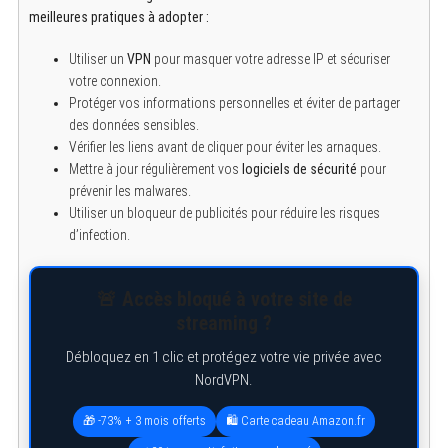
meilleures pratiques à adopter :
Utiliser un
VPN
pour masquer votre adresse IP et sécuriser
votre connexion.
Protéger vos informations personnelles et éviter de partager
des données sensibles.
Vérifier les liens avant de cliquer pour éviter les arnaques.
Mettre à jour régulièrement vos
logiciels de sécurité
pour
prévenir les malwares.
Utiliser un bloqueur de publicités pour réduire les risques
d’infection.
🚨 Accès bloqué à votre site de
streaming ?
S
e
Débloquez en 1 clic et protégez votre vie privée avec
a
r
NordVPN.
c
h
🎁 -73% + 3 mois offerts
🛍️ Carte cadeau Amazon.fr
f
o