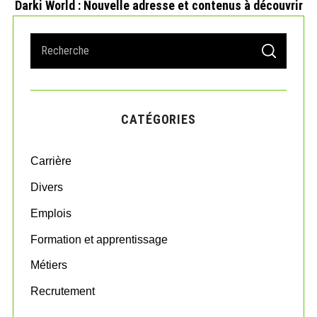
Darki World : Nouvelle adresse et contenus à découvrir
S
S
e
E
A
a
R
r
C
H
c
CATÉGORIES
h
f
o
Carrière
r
:
Divers
Emplois
Formation et apprentissage
Métiers
Recrutement