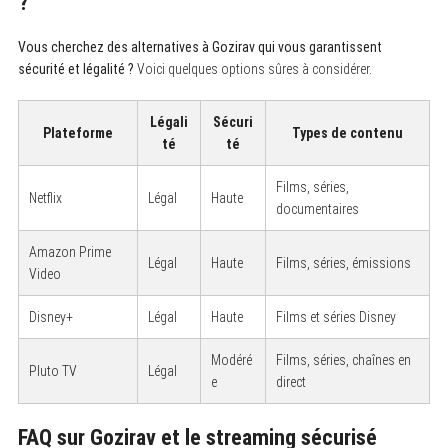
?
Vous cherchez des alternatives à Gozirav qui vous garantissent
sécurité et légalité ?
Voici quelques options sûres à considérer.
Légali
Sécuri
Plateforme
Types de contenu
té
té
Films, séries,
Netflix
Légal
Haute
documentaires
Amazon Prime
Légal
Haute
Films, séries, émissions
Video
Disney+
Légal
Haute
Films et séries Disney
Modéré
Films, séries, chaînes en
Pluto TV
Légal
e
direct
FAQ sur Gozirav et le streaming sécurisé