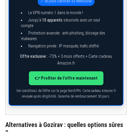
✅ 30 jours satisfait ou remboursé
r
:
Le VPN numéro 1 dans le monde !
Jusqu’à
10 appareils
sécurisés avec un seul
compte
Protection avancée : anti-phishing, blocage des
malwares
Navigation privée : IP masquée, trafic chiffré
Offre exclusive :
-73% + 3 mois offerts + Carte cadeau
Amazon.fr
👉 Profiter de l’offre maintenant
Voir conditions de l’offre sur la page NordVPN. Carte cadeau Amazon.fr
envoyée après éligibilité. Garantie de remboursement 30 jours.
Alternatives à Gozirav : quelles options sûres