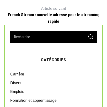
Article suivant
French Stream : nouvelle adresse pour le streaming
rapide
S
S
e
E
A
a
R
r
C
H
c
CATÉGORIES
h
f
o
Carrière
r
:
Divers
Emplois
Formation et apprentissage