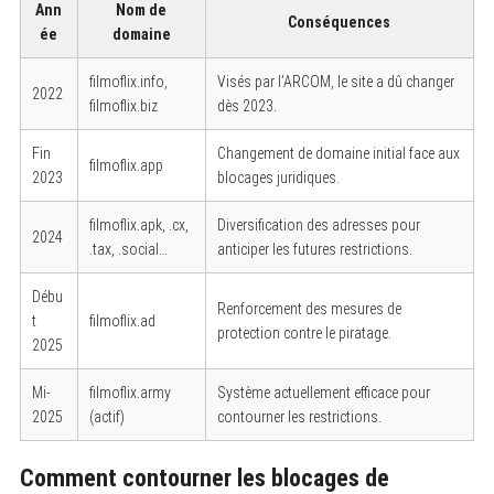
Ann
Nom de
Conséquences
ée
domaine
filmoflix.info,
Visés par l’ARCOM, le site a dû changer
2022
filmoflix.biz
dès 2023.
Fin
Changement de domaine initial face aux
filmoflix.app
2023
blocages juridiques.
filmoflix.apk, .cx,
Diversification des adresses pour
2024
.tax, .social…
anticiper les futures restrictions.
Débu
Renforcement des mesures de
t
filmoflix.ad
protection contre le piratage.
2025
Mi-
filmoflix.army
Système actuellement efficace pour
2025
(actif)
contourner les restrictions.
Comment contourner les blocages de