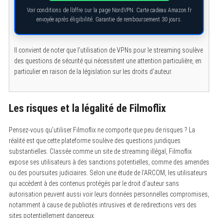
Voir conditions de l’offre sur la page NordVPN. Carte cadeau Amazon.fr
envoyée après éligibilité. Garantie de remboursement 30 jours.
Il convient de noter que l’utilisation de VPNs pour le streaming soulève
des questions de sécurité qui nécessitent une attention particulière, en
particulier en raison de la législation sur les droits d’auteur.
Les risques et la légalité de Filmoflix
Pensez-vous qu’utiliser Filmoflix ne comporte que peu de risques ? La
réalité est que cette plateforme soulève des questions juridiques
substantielles. Classée comme un site de streaming illégal, Filmoflix
expose ses utilisateurs à des sanctions potentielles, comme des amendes
ou des poursuites judiciaires. Selon une étude de l’ARCOM, les utilisateurs
qui accèdent à des contenus protégés par le droit d’auteur sans
autorisation peuvent aussi voir leurs données personnelles compromises,
S
e
notamment à cause de publicités intrusives et de redirections vers des
a
sites potentiellement dangereux.