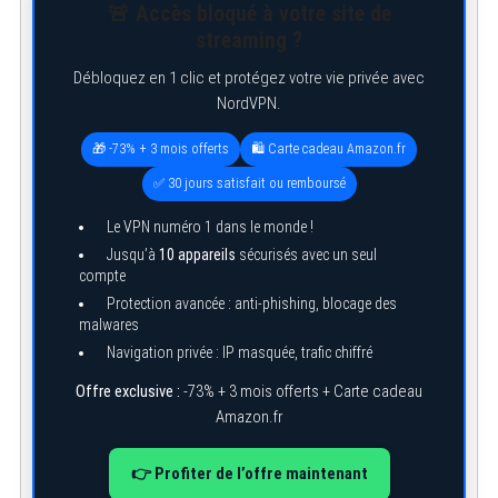
🚨 Accès bloqué à votre site de
streaming ?
Débloquez en 1 clic et protégez votre vie privée avec
NordVPN.
🎁 -73% + 3 mois offerts
🛍️ Carte cadeau Amazon.fr
✅ 30 jours satisfait ou remboursé
Le VPN numéro 1 dans le monde !
Jusqu’à
10 appareils
sécurisés avec un seul
compte
Protection avancée : anti-phishing, blocage des
malwares
Navigation privée : IP masquée, trafic chiffré
Offre exclusive :
-73% + 3 mois offerts + Carte cadeau
Amazon.fr
👉 Profiter de l’offre maintenant