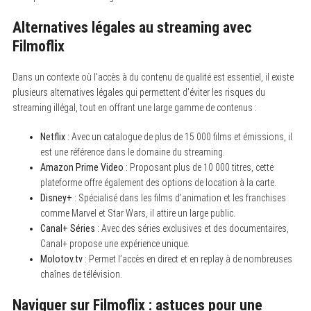
r
c
Alternatives légales au streaming avec
h
f
Filmoflix
o
r
:
Dans un contexte où l’accès à du contenu de qualité est essentiel, il existe
plusieurs alternatives légales qui permettent d’éviter les risques du
streaming illégal, tout en offrant une large gamme de contenus :
Netflix
: Avec un catalogue de plus de 15 000 films et émissions, il
est une référence dans le domaine du streaming.
Amazon Prime Video
: Proposant plus de 10 000 titres, cette
plateforme offre également des options de location à la carte.
Disney+
: Spécialisé dans les films d’animation et les franchises
comme Marvel et Star Wars, il attire un large public.
Canal+ Séries
: Avec des séries exclusives et des documentaires,
Canal+ propose une expérience unique.
Molotov.tv
: Permet l’accès en direct et en replay à de nombreuses
chaînes de télévision.
Naviguer sur Filmoflix : astuces pour une