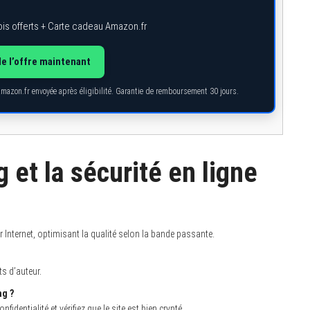
is offerts + Carte cadeau Amazon.fr
de l’offre maintenant
Amazon.fr envoyée après éligibilité. Garantie de remboursement 30 jours.
et la sécurité en ligne
 Internet, optimisant la qualité selon la bande passante.
ts d’auteur.
g ?
dentialité et vérifiez que le site est bien crypté.