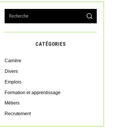
S
S
e
E
A
a
R
r
C
H
c
CATÉGORIES
h
f
o
Carrière
r
:
Divers
Emplois
Formation et apprentissage
Métiers
Recrutement