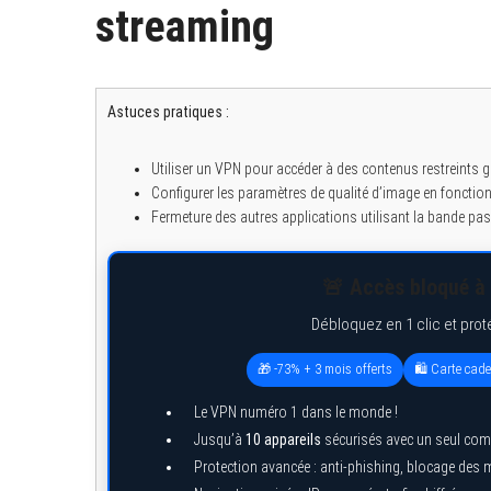
streaming
Astuces pratiques :
Utiliser un VPN pour accéder à des contenus restreints
Configurer les paramètres de qualité d’image en fonction 
Fermeture des autres applications utilisant la bande pas
🚨 Accès bloqué à 
Débloquez en 1 clic et prot
🎁 -73% + 3 mois offerts
🛍️ Carte cad
Le VPN numéro 1 dans le monde !
Jusqu’à
10 appareils
sécurisés avec un seul com
Protection avancée : anti-phishing, blocage des