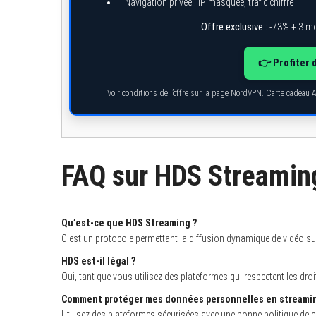
Navigation privée : IP masquée, trafic chiffré
Offre exclusive :
-73% + 3 mo
👉 Profiter 
Voir conditions de l’offre sur la page NordVPN. Carte cadeau 
FAQ sur HDS Streaming 
Qu’est-ce que HDS Streaming ?
C’est un protocole permettant la diffusion dynamique de vidéo sur
HDS est-il légal ?
Oui, tant que vous utilisez des plateformes qui respectent les droi
Comment protéger mes données personnelles en streamin
Utilisez des plateformes sécurisées avec une bonne politique de confi