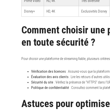
Prime Video
HD, 4K
Très diversifié
Disney+
HD, 4K
Exclusivités Disney
S
Comment choisir une 
e
a
r
en toute sécurité ?
c
h
f
o
r
Pour choisir une plateforme de streaming fiable, plusieurs critères
:
Vérification des licences
: Assurez-vous que la plateforme
Évaluation des avis clients
: Lire les retours d’autres utili
Sécurité du site
: Vérifiez la présence de “HTTPS” dans l’UR
Politique de confidentialité
: Consultez comment la plate
Astuces pour optimise