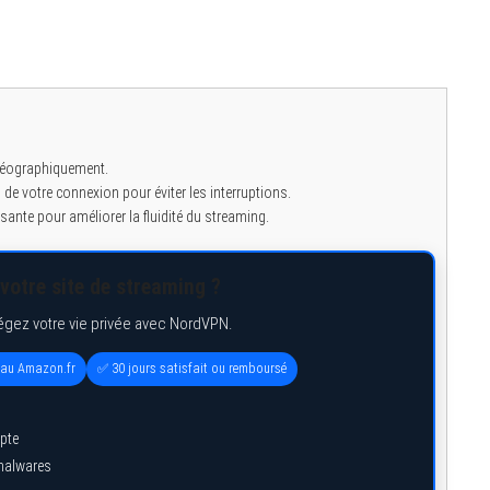
 géographiquement.
de votre connexion pour éviter les interruptions.
sante pour améliorer la fluidité du streaming.
votre site de streaming ?
égez votre vie privée avec NordVPN.
eau Amazon.fr
✅ 30 jours satisfait ou remboursé
pte
 malwares