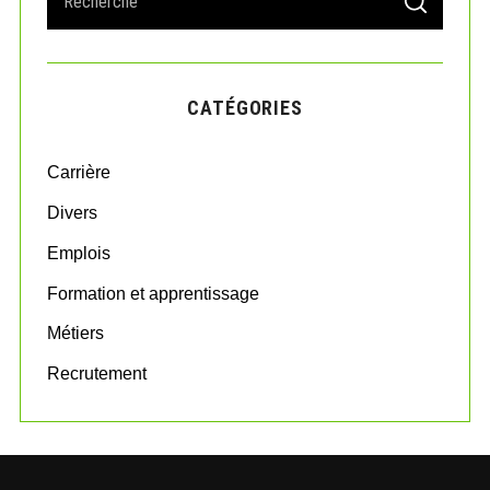
S
e
E
A
a
R
r
C
H
c
CATÉGORIES
h
f
o
Carrière
r
:
Divers
Emplois
Formation et apprentissage
Métiers
Recrutement