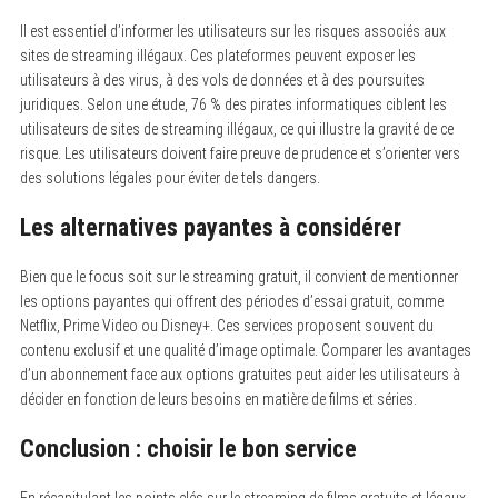
Il est essentiel d’informer les utilisateurs sur les risques associés aux
sites de streaming illégaux. Ces plateformes peuvent exposer les
utilisateurs à des virus, à des vols de données et à des poursuites
juridiques. Selon une étude, 76 % des pirates informatiques ciblent les
utilisateurs de sites de streaming illégaux, ce qui illustre la gravité de ce
risque. Les utilisateurs doivent faire preuve de prudence et s’orienter vers
des solutions légales pour éviter de tels dangers.
Les alternatives payantes à considérer
Bien que le focus soit sur le streaming gratuit, il convient de mentionner
les options payantes qui offrent des périodes d’essai gratuit, comme
Netflix, Prime Video ou Disney+. Ces services proposent souvent du
S
e
contenu exclusif et une qualité d’image optimale. Comparer les avantages
a
d’un abonnement face aux options gratuites peut aider les utilisateurs à
r
décider en fonction de leurs besoins en matière de films et séries.
c
h
f
Conclusion : choisir le bon service
o
r
:
En récapitulant les points clés sur le streaming de films gratuits et légaux,