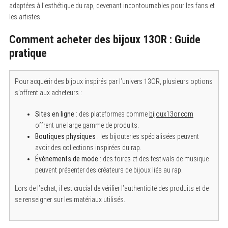
adaptées à l’esthétique du rap, devenant incontournables pour les fans et
les artistes.
S
Comment acheter des bijoux 13OR : Guide
e
a
pratique
r
c
h
f
Pour acquérir des bijoux inspirés par l’univers 13OR, plusieurs options
o
s’offrent aux acheteurs :
r
:
Sites en ligne
: des plateformes comme
bijoux13or.com
offrent une large gamme de produits.
Boutiques physiques
: les bijouteries spécialisées peuvent
avoir des collections inspirées du rap.
Événements de mode
: des foires et des festivals de musique
peuvent présenter des créateurs de bijoux liés au rap.
Lors de l’achat, il est crucial de vérifier l’authenticité des produits et de
se renseigner sur les matériaux utilisés.