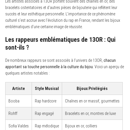
Les artistes associés à 13OR portent souvent des chaînes en or, des
bracelets ostentatoires et d’autres pièces de bijouterie qui reflètent leur
succès et leur esthétique personnelle. L’importance de ce phénomène
culturel s’est accrue avec l’évolution du rap en France, rendant les bijoux
emblématiques d’une certaine image de réussite.
Les rappeurs emblématiques de 13OR : Qui
sont-ils ?
De nombreux rappeurs se sont associés à l’univers de 13OR,
chacun
apportant sa touche personnelle à la culture du bijou
. Voici un aperçu de
quelques artistes notables :
Artiste
Style Musical
Bijoux Privilégiés
Booba
Rap hardcore
Chaînes en or massif, gourmettes
Rohff
Rap engagé
Bracelets en or, montres de luxe
Sofia Valdes
Rap mélodique
Bijoux en or, colliers