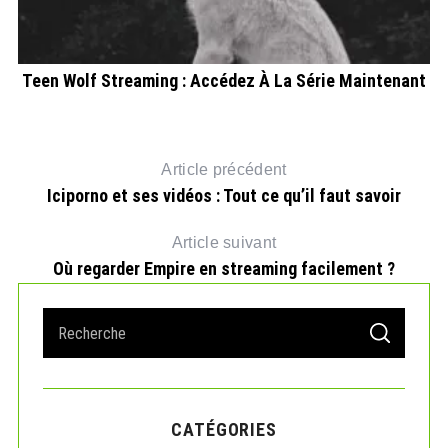
Teen Wolf Streaming : Accédez À La Série Maintenant
26
Article précédent
Iciporno et ses vidéos : Tout ce qu’il faut savoir
Article suivant
Où regarder Empire en streaming facilement ?
S
S
e
E
A
a
R
r
C
H
c
CATÉGORIES
h