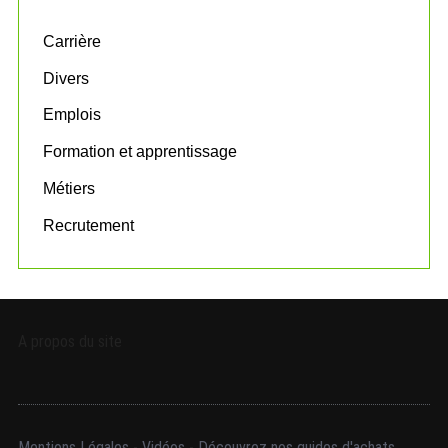
f
o
Carrière
r
:
Divers
Emplois
Formation et apprentissage
Métiers
Recrutement
A propos du site
Mentions Légales
-
Vidéos
-
Découvrez nos guides d'achats.