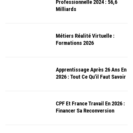
Professionnelle 2024 : 56,6
Milliards
Métiers Réalité Virtuelle :
Formations 2026
S
e
a
Apprentissage Après 26 Ans En
r
c
2026 : Tout Ce Qu’il Faut Savoir
h
f
o
r
:
CPF Et France Travail En 2026 :
Financer Sa Reconversion