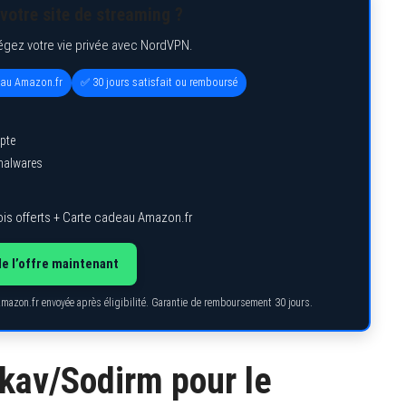
votre site de streaming ?
égez votre vie privée avec NordVPN.
eau Amazon.fr
✅ 30 jours satisfait ou remboursé
pte
 malwares
is offerts + Carte cadeau Amazon.fr
de l’offre maintenant
Amazon.fr envoyée après éligibilité. Garantie de remboursement 30 jours.
okav/Sodirm pour le