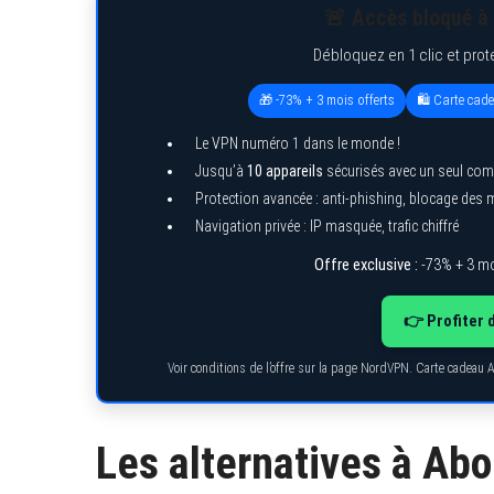
🚨 Accès bloqué à 
Débloquez en 1 clic et prot
🎁 -73% + 3 mois offerts
🛍️ Carte cad
S
e
a
Le VPN numéro 1 dans le monde !
r
Jusqu’à
10 appareils
sécurisés avec un seul com
c
h
Protection avancée : anti-phishing, blocage des
f
Navigation privée : IP masquée, trafic chiffré
o
r
Offre exclusive :
-73% + 3 mo
:
👉 Profiter 
Voir conditions de l’offre sur la page NordVPN. Carte cadeau 
Les alternatives à Ab