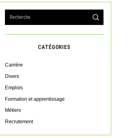
S
S
e
E
A
a
R
r
C
H
c
CATÉGORIES
h
f
o
Carrière
r
:
Divers
Emplois
Formation et apprentissage
Métiers
Recrutement