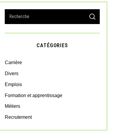
S
S
e
E
A
a
R
r
C
H
c
CATÉGORIES
h
f
o
Carrière
r
:
Divers
Emplois
Formation et apprentissage
Métiers
Recrutement