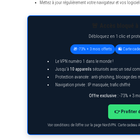
Mettez à jour régulièrement votre navigateur et vos logiciel
🚨 Accès bloqué à 
S
e
Débloquez en 1 clic et prot
a
r
🎁 -73% + 3 mois offerts
🛍️ Carte cad
c
h
f
Le VPN numéro 1 dans le monde !
o
Jusqu’à
10 appareils
sécurisés avec un seul com
r
:
Protection avancée : anti-phishing, blocage des
Navigation privée : IP masquée, trafic chiffré
Offre exclusive :
-73% + 3 mo
👉 Profiter 
Voir conditions de l’offre sur la page NordVPN. Carte cadeau 