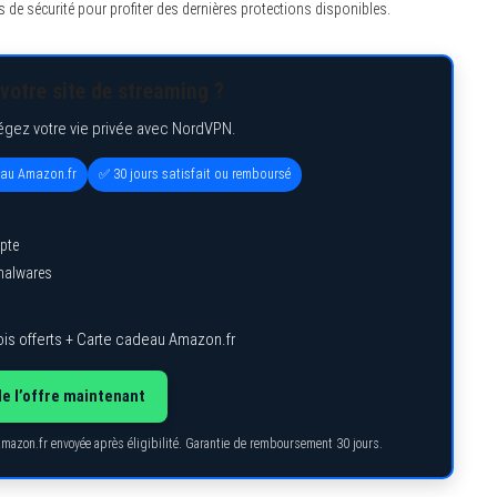
s de sécurité pour profiter des dernières protections disponibles.
votre site de streaming ?
égez votre vie privée avec NordVPN.
eau Amazon.fr
✅ 30 jours satisfait ou remboursé
pte
 malwares
is offerts + Carte cadeau Amazon.fr
de l’offre maintenant
Amazon.fr envoyée après éligibilité. Garantie de remboursement 30 jours.