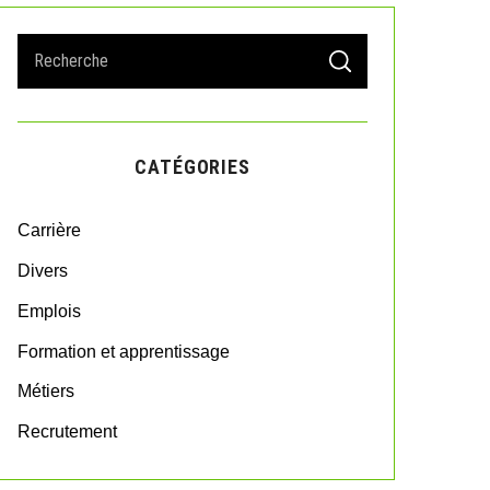
S
S
e
E
A
a
R
r
C
H
c
CATÉGORIES
h
f
o
Carrière
r
:
Divers
Emplois
Formation et apprentissage
Métiers
Recrutement