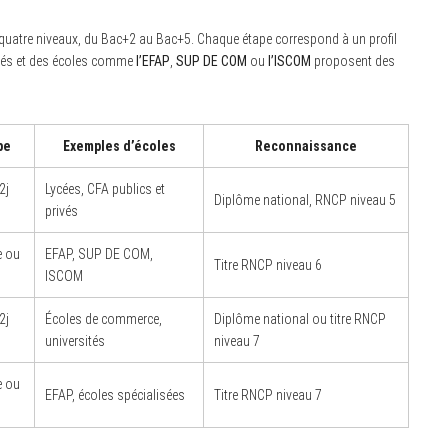
n quatre niveaux, du Bac+2 au Bac+5. Chaque étape correspond à un profil
pliés et des écoles comme
l’EFAP
,
SUP DE COM
ou
l’ISCOM
proposent des
pe
Exemples d’écoles
Reconnaissance
2j
Lycées, CFA publics et
Diplôme national, RNCP niveau 5
privés
e ou
EFAP, SUP DE COM,
Titre RNCP niveau 6
ISCOM
2j
Écoles de commerce,
Diplôme national ou titre RNCP
universités
niveau 7
e ou
EFAP, écoles spécialisées
Titre RNCP niveau 7