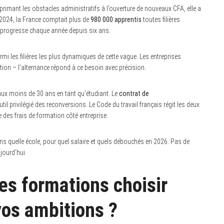
primant les obstacles administratifs à l’ouverture de nouveaux CFA, elle a
 2024, la France comptait plus de
980 000 apprentis
toutes filières
e progresse chaque année depuis six ans.
rmi les filières les plus dynamiques de cette vague. Les entreprises
mation – l’alternance répond à ce besoin avec précision.
ux moins de 30 ans en tant qu’étudiant. Le
contrat de
util privilégié des reconversions. Le Code du travail français régit les deux
des frais de formation côté entreprise.
ans quelle école, pour quel salaire et quels débouchés en 2026. Pas de
jourd’hui.
es formations choisir
vos ambitions ?