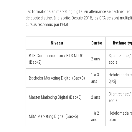
Les formations en marketing digital en alternance se déclinent e
de poste distinct à la sortie. Depuis 2018, les CFA se sont multi
cursus reconnus par l’État.
S
e
a
Niveau
Durée
Rythme ty
r
c
h
BTS Communication / BTS NDRC
3j entreprise / 
f
2 ans
o
(Bac+2)
école
r
:
1 à 3
Hebdomadair
Bachelor Marketing Digital (Bac+3)
ans
3j/2j
3j entreprise / 
Master Marketing Digital (Bac+5)
2 ans
école
1 à 2
Hebdomadair
MBA Marketing Digital (Bac+5)
ans
bloc