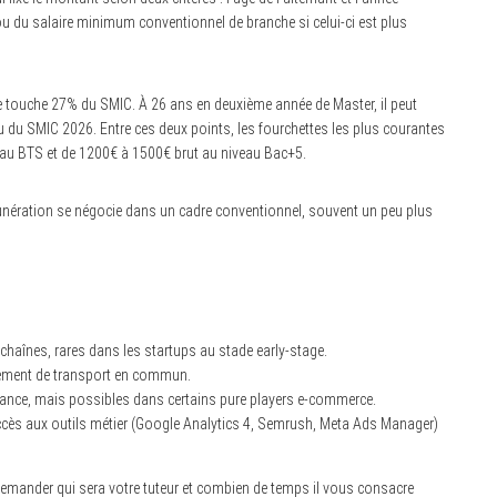
ou du salaire minimum conventionnel de branche si celui-ci est plus
 touche 27% du SMIC. À 26 ans en deuxième année de Master, il peut
 du SMIC 2026. Entre ces deux points, les fourchettes les plus courantes
veau BTS et de 1200€ à 1500€ brut au niveau Bac+5.
munération se négocie dans un cadre conventionnel, souvent un peu plus
chaînes, rares dans les startups au stade early-stage.
ement de transport en commun.
ernance, mais possibles dans certains pure players e-commerce.
l’accès aux outils métier (Google Analytics 4, Semrush, Meta Ads Manager)
demander qui sera votre tuteur et combien de temps il vous consacre