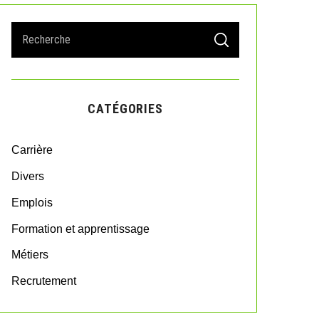
S
S
e
E
A
a
R
r
C
H
c
CATÉGORIES
h
f
o
Carrière
r
:
Divers
Emplois
Formation et apprentissage
Métiers
Recrutement