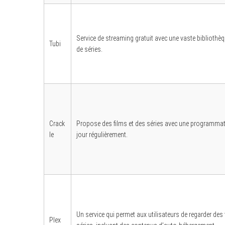
Service de streaming gratuit avec une vaste bibliothèq
Tubi
S
de séries.
e
a
r
c
h
f
o
r
:
Crack
Propose des films et des séries avec une programma
le
jour régulièrement.
Un service qui permet aux utilisateurs de regarder des 
Plex