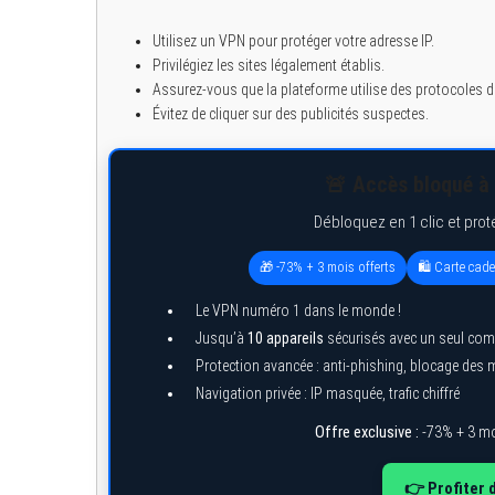
Utilisez un VPN pour protéger votre adresse IP.
Privilégiez les sites légalement établis.
Assurez-vous que la plateforme utilise des protocoles d
Évitez de cliquer sur des publicités suspectes.
🚨 Accès bloqué à 
Débloquez en 1 clic et prot
🎁 -73% + 3 mois offerts
🛍️ Carte cad
Le VPN numéro 1 dans le monde !
Jusqu’à
10 appareils
sécurisés avec un seul com
Protection avancée : anti-phishing, blocage des
Navigation privée : IP masquée, trafic chiffré
Offre exclusive :
-73% + 3 mo
👉 Profiter 