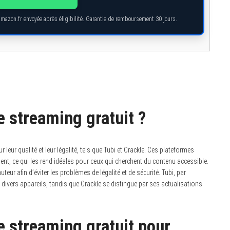
Amazon.fr envoyée après éligibilité. Garantie de remboursement 30 jours.
de streaming gratuit ?
leur qualité et leur légalité, tels que Tubi et Crackle.
Ces plateformes
ment, ce qui les rend idéales pour ceux qui cherchent du contenu accessible.
auteur afin d’éviter les problèmes de légalité et de sécurité. Tubi, par
divers appareils, tandis que Crackle se distingue par ses actualisations
de streaming gratuit pour