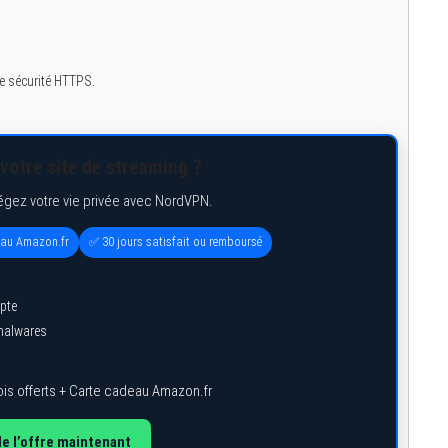
e sécurité HTTPS.
votre site de streaming ?
égez votre vie privée avec NordVPN.
eau Amazon.fr
✅ 30 jours satisfait ou remboursé
pte
 malwares
is offerts + Carte cadeau Amazon.fr
de l’offre maintenant