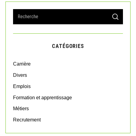
S
S
e
E
A
a
R
r
C
H
c
CATÉGORIES
h
f
o
Carrière
r
:
Divers
Emplois
Formation et apprentissage
Métiers
Recrutement