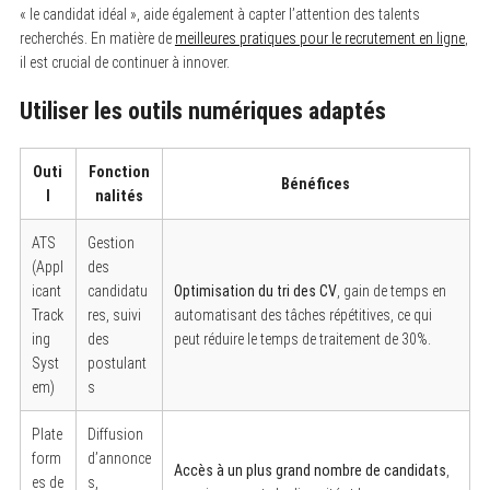
« le candidat idéal », aide également à capter l’attention des talents
recherchés. En matière de
meilleures pratiques pour le recrutement en ligne
,
il est crucial de continuer à innover.
Utiliser les outils numériques adaptés
Outi
Fonction
Bénéfices
l
nalités
ATS
Gestion
(Appl
des
icant
candidatu
Optimisation du tri des CV
, gain de temps en
Track
res, suivi
automatisant des tâches répétitives, ce qui
ing
des
peut réduire le temps de traitement de 30%.
Syst
postulant
em)
s
Plate
Diffusion
form
d’annonce
Accès à un plus grand nombre de candidats
,
es de
s,