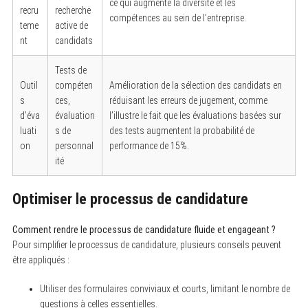
ce qui augmente la diversité et les
recru
recherche
compétences au sein de l’entreprise.
teme
active de
nt
candidats
Tests de
Outil
compéten
Amélioration de la sélection des candidats en
s
ces,
réduisant les erreurs de jugement, comme
d’éva
évaluation
l’illustre le fait que les évaluations basées sur
luati
s de
des tests augmentent la probabilité de
on
personnal
performance de 15%.
ité
S
e
a
Optimiser le processus de candidature
r
c
h
Comment rendre le processus de candidature fluide et engageant ?
f
Pour simplifier le processus de candidature, plusieurs conseils peuvent
o
r
être appliqués :
:
Utiliser des formulaires conviviaux et courts, limitant le nombre de
questions à celles essentielles.