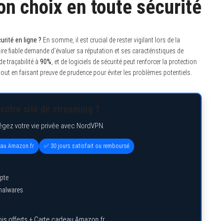
bon choix en toute sécurité
urité en ligne ?
En somme, il est crucial de rester vigilant lors de la
re fiable demande d’évaluer sa réputation et ses caractéristiques de
de traçabilité à
90%
, et de logiciels de sécurité peut renforcer la protection
tout en faisant preuve de prudence pour éviter les problèmes potentiels.
votre site de streaming ?
égez votre vie privée avec NordVPN.
eau Amazon.fr
✅ 30 jours satisfait ou remboursé
pte
 malwares
is offerts + Carte cadeau Amazon.fr