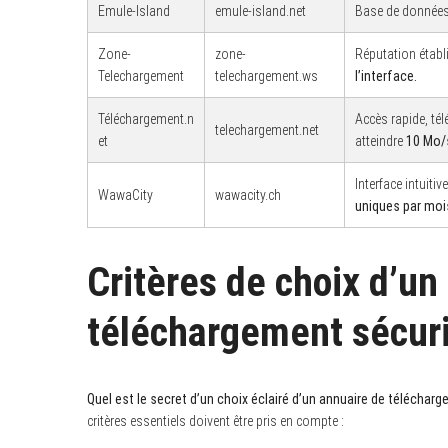
Emule-Island
emule-island.net
Base de données 
Zone-
zone-
Réputation établ
Telechargement
telechargement.ws
l’interface.
S
e
Téléchargement.n
Accès rapide, té
telechargement.net
a
et
atteindre
10 Mo/
r
c
h
Interface intuiti
f
WawaCity
wawacity.ch
uniques par moi
o
r
:
Critères de choix d’un
téléchargement sécur
Quel est le secret d’un choix éclairé d’un annuaire de téléchar
critères essentiels doivent être pris en compte :