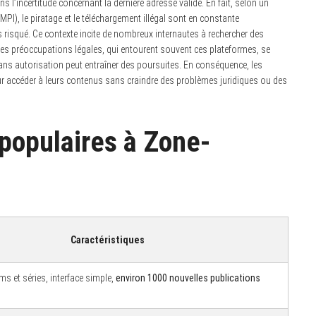
ns l’incertitude concernant la dernière adresse valide. En fait, selon un
MPI), le piratage et le téléchargement illégal sont en constante
risqué. Ce contexte incite de nombreux internautes à rechercher des
é. Les préoccupations légales, qui entourent souvent ces plateformes, se
sans autorisation peut entraîner des poursuites. En conséquence, les
ur accéder à leurs contenus sans craindre des problèmes juridiques ou des
 populaires à Zone-
Caractéristiques
lms et séries, interface simple,
environ 1000 nouvelles publications