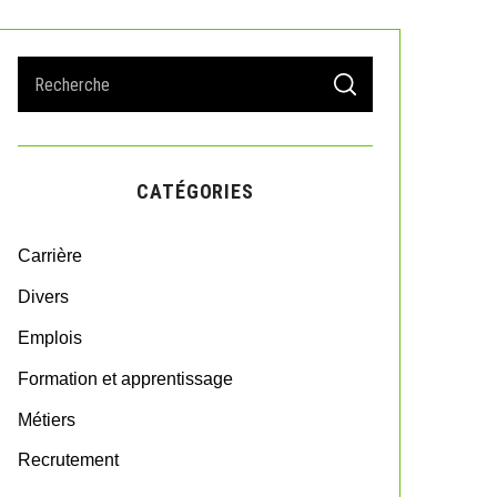
S
S
e
E
A
a
R
r
C
H
c
CATÉGORIES
h
f
o
Carrière
r
:
Divers
Emplois
Formation et apprentissage
Métiers
Recrutement