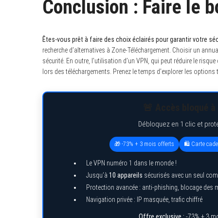
Conclusion : Faire le 
Êtes-vous prêt à faire des choix éclairés pour garantir votre séc
recherche d’alternatives à Zone-Téléchargement. Choisir un annuai
sécurité. En outre, l’utilisation d’un VPN, qui peut réduire le risque 
lors des téléchargements. Prenez le temps d’explorer les options 
🚨 Accès bloqué à 
Débloquez en 1 clic et prot
🎁 -73% + 3 mois offerts
🛍️ Carte cad
Le VPN numéro 1 dans le monde !
Jusqu’à
10 appareils
sécurisés avec un seul com
Protection avancée : anti-phishing, blocage des
Navigation privée : IP masquée, trafic chiffré
Offre exclusive :
-73% + 3 mo