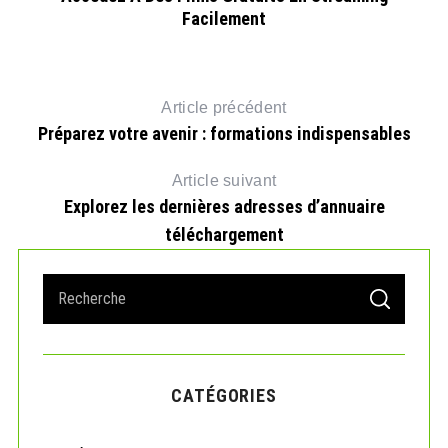
Facilement
Article précédent
Préparez votre avenir : formations indispensables
Article suivant
Explorez les dernières adresses d’annuaire
téléchargement
S
S
e
E
A
a
R
r
C
H
c
CATÉGORIES
h
f
o