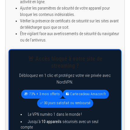
activité en ligne.
Ajuster les paramètres de sécurité de votre appareil pour
bloquer les contenus indésirables.
Vérifier la présence de certificats de sécurité sur les sites avant
de télécharger quoi que ce soit.
Être vigilant face aux avertissements de sécurité du navigateur
ou de l’antivirus.
🚨 Accès bloqué à votre site de
streaming ?
Débloquez en 1 clic et protégez votre vie privée avec
NordVPN.
🎁 -73% + 3 mois offerts
🛍️ Carte cadeau Amazon.fr
✅ 30 jours satisfait ou remboursé
Le VPN numéro 1 dans le monde !
Jusqu’à
10 appareils
sécurisés avec un seul
compte