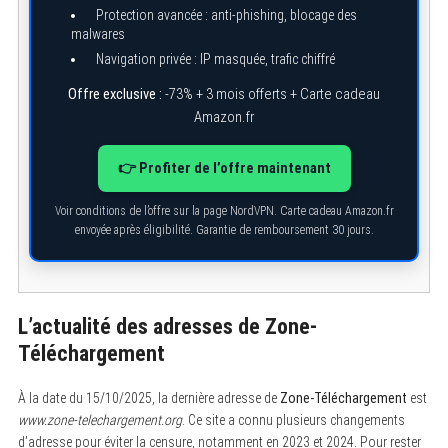
Protection avancée : anti-phishing, blocage des
malwares
Navigation privée : IP masquée, trafic chiffré
Offre exclusive :
-73% + 3 mois offerts + Carte cadeau
Amazon.fr
👉 Profiter de l’offre maintenant
Voir conditions de l’offre sur la page NordVPN. Carte cadeau Amazon.fr
envoyée après éligibilité. Garantie de remboursement 30 jours.
L’actualité des adresses de Zone-
S
Téléchargement
e
a
r
À la date du 15/10/2025, la dernière adresse de
Zone-Téléchargement
est
c
www.zone-telechargement.org
. Ce site a connu plusieurs changements
h
d’adresse pour éviter la censure, notamment en 2023 et 2024. Pour rester
f