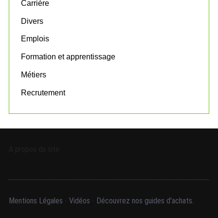
Carrière
r
:
Divers
Emplois
Formation et apprentissage
Métiers
Recrutement
A propos du site
Mentions Légales
-
Vidéos
-
Découvrez nos guides d'achats.