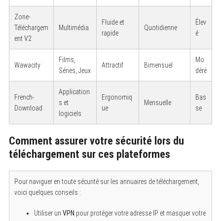
Zone-
Fluide et
Élev
Téléchargem
Multimédia
Quotidienne
rapide
é
ent V2
Films,
Mo
Wawacity
Attractif
Bimensuel
Séries, Jeux
déré
Application
French-
Ergonomiq
Bas
s et
Mensuelle
Download
ue
se
logiciels
Comment assurer votre sécurité lors du
téléchargement sur ces plateformes
Pour naviguer en toute sécurité sur les annuaires de téléchargement,
voici quelques conseils :
Utiliser un
VPN
pour protéger votre adresse IP et masquer votre