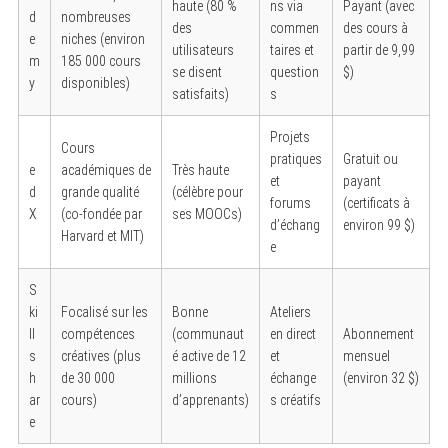
haute (80 %
ns via
Payant (avec
d
nombreuses
des
commen
des cours à
e
niches (environ
utilisateurs
taires et
partir de 9,99
m
185 000 cours
se disent
question
$)
y
disponibles)
satisfaits)
s
Projets
Cours
pratiques
Gratuit ou
e
académiques de
Très haute
et
payant
d
grande qualité
(célèbre pour
forums
(certificats à
X
(co-fondée par
ses MOOCs)
d’échang
environ 99 $)
Harvard et MIT)
e
S
ki
Focalisé sur les
Bonne
Ateliers
ll
compétences
(communaut
en direct
Abonnement
s
créatives (plus
é active de 12
et
mensuel
h
de 30 000
millions
échange
(environ 32 $)
ar
cours)
d’apprenants)
s créatifs
e