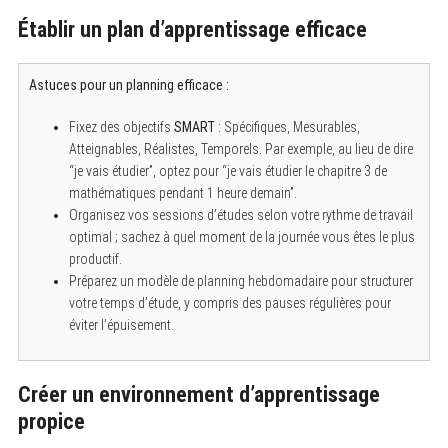
Établir un plan d’apprentissage efficace
Astuces pour un planning efficace :
Fixez des objectifs
SMART
: Spécifiques, Mesurables,
Atteignables, Réalistes, Temporels. Par exemple, au lieu de dire
“je vais étudier”, optez pour “je vais étudier le chapitre 3 de
mathématiques pendant 1 heure demain”.
Organisez vos sessions d’études selon votre rythme de travail
S
e
optimal ; sachez à quel moment de la journée vous êtes le plus
a
productif.
r
c
Préparez un modèle de planning hebdomadaire pour structurer
h
votre temps d’étude, y compris des pauses régulières pour
f
éviter l’épuisement.
o
r
:
Créer un environnement d’apprentissage
propice