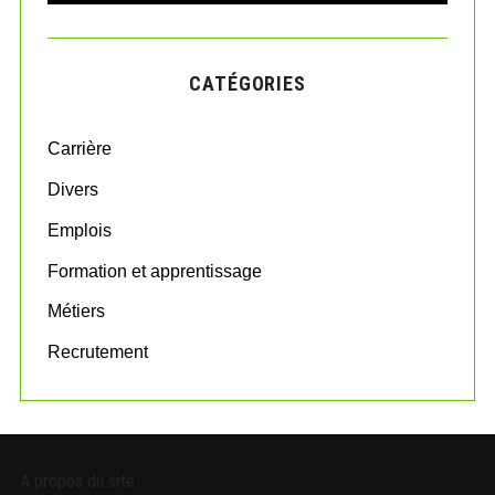
A
a
R
r
C
H
c
CATÉGORIES
h
f
o
Carrière
r
:
Divers
Emplois
Formation et apprentissage
Métiers
Recrutement
A propos du site