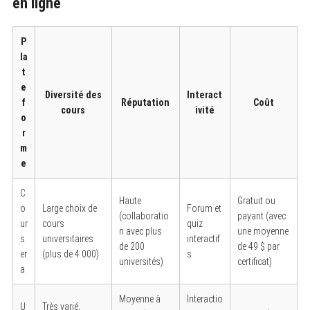
en ligne
P
la
t
e
Diversité des
Interact
f
Réputation
Coût
cours
ivité
o
r
m
e
C
Haute
Gratuit ou
o
Large choix de
Forum et
(collaboratio
payant (avec
ur
cours
quiz
n avec plus
une moyenne
s
universitaires
interactif
de 200
de 49 $ par
er
(plus de 4 000)
s
universités)
certificat)
a
Moyenne à
Interactio
U
Très varié,