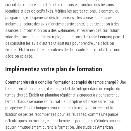
crucial de comparer les différentes options en fonction des besoins
S
identifiés et des objectifs fixés. Vérifiez les accréditations, le contenu du
e
a
programme, et l’expérience des formateurs. Des conseils pratiques
r
incluent la lecture des avis d’anciens participants, la participation à des
c
séances d’information ou à des webinaires, et l’examen des curriculum
h
f
vitae des formateurs. Par exemple, la plateforme
LinkedIn Learning
permet
o
de consulter les avis d’autres utilisateurs pour prendre une décision
r
:
éclairée. Établir une liste des critères de choix aide également à faire une
décision éclairée.
Implémentez votre plan de formation
Comment réussir à concilier formation et emploi du temps chargé ?
Une
fois la formation choisie, il est essentiel de l’intégrer dans un emploi du
temps chargé. Établir un planning régulier et s’engager à y consacrer du
temps chaque semaine est crucial. La discipline est nécessaire pour
progresser. Des techniques pour maintenir la motivation incluent la
fixation de petites récompenses pour les réussites, comme une pause
détente après un module, et la recherche de partenaires d’études pour se
soutenir mutuellement durant la formation. Une étude de
American