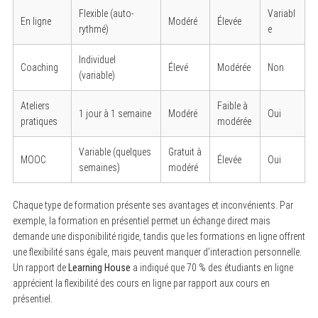
Flexible (auto-
Variabl
En ligne
Modéré
Élevée
rythmé)
e
Individuel
Coaching
Élevé
Modérée
Non
(variable)
Ateliers
Faible à
1 jour à 1 semaine
Modéré
Oui
pratiques
modérée
Variable (quelques
Gratuit à
MOOC
Élevée
Oui
semaines)
modéré
Chaque type de formation présente ses avantages et inconvénients. Par
exemple, la formation en présentiel permet un échange direct mais
demande une disponibilité rigide, tandis que les formations en ligne offrent
une flexibilité sans égale, mais peuvent manquer d’interaction personnelle.
Un rapport de
Learning House
a indiqué que 70 % des étudiants en ligne
apprécient la flexibilité des cours en ligne par rapport aux cours en
présentiel.