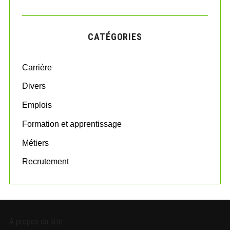
A
a
R
r
C
H
c
CATÉGORIES
h
f
o
Carrière
r
:
Divers
Emplois
Formation et apprentissage
Métiers
Recrutement
A propos du site