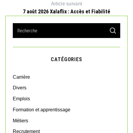
Article suivant
7 août 2026 Xalaflix : Accès et Fiabilité
S
S
e
E
A
a
R
r
C
H
c
CATÉGORIES
h
f
o
Carrière
r
:
Divers
Emplois
Formation et apprentissage
Métiers
Recrutement