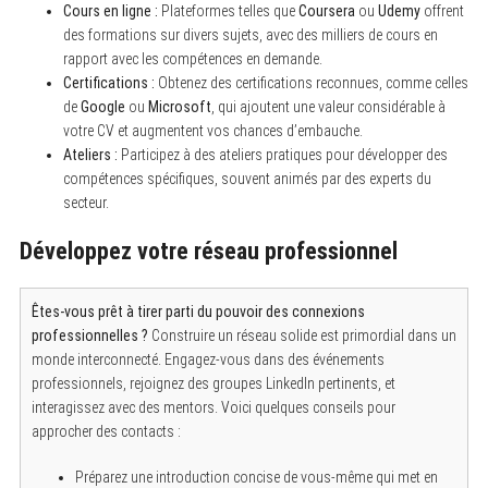
Cours en ligne :
Plateformes telles que
Coursera
ou
Udemy
offrent
des formations sur divers sujets, avec des milliers de cours en
rapport avec les compétences en demande.
Certifications :
Obtenez des certifications reconnues, comme celles
de
Google
ou
Microsoft
, qui ajoutent une valeur considérable à
votre CV et augmentent vos chances d’embauche.
Ateliers :
Participez à des ateliers pratiques pour développer des
compétences spécifiques, souvent animés par des experts du
secteur.
Développez votre réseau professionnel
Êtes-vous prêt à tirer parti du pouvoir des connexions
professionnelles ?
Construire un réseau solide est primordial dans un
monde interconnecté. Engagez-vous dans des événements
S
professionnels, rejoignez des groupes LinkedIn pertinents, et
e
a
interagissez avec des mentors. Voici quelques conseils pour
r
approcher des contacts :
c
h
f
Préparez une introduction concise de vous-même qui met en