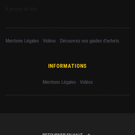
s
A propos du site
Mentions Légales
-
Vidéos
-
Découvrez nos guides d'achats.
INFORMATIONS
Mentions Légales
-
Vidéos