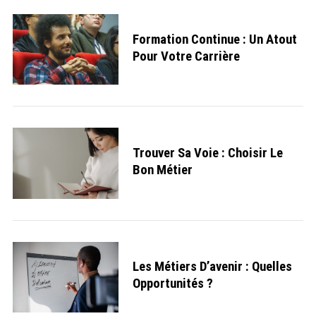
Formation Continue : Un Atout
Pour Votre Carrière
Trouver Sa Voie : Choisir Le
Bon Métier
S
e
a
r
c
h
f
o
Les Métiers D’avenir : Quelles
r
Opportunités ?
: