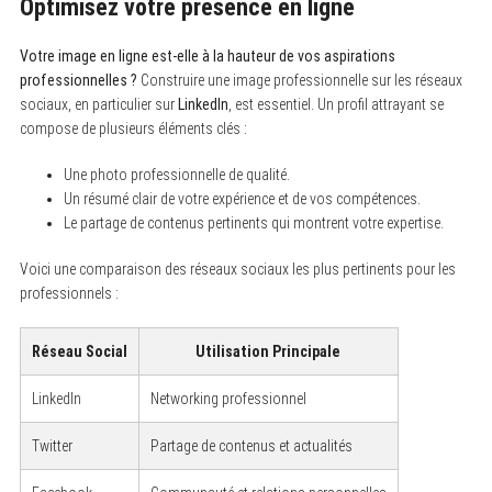
Optimisez votre présence en ligne
Votre image en ligne est-elle à la hauteur de vos aspirations
professionnelles ?
Construire une image professionnelle sur les réseaux
S
e
sociaux, en particulier sur
LinkedIn
, est essentiel. Un profil attrayant se
a
compose de plusieurs éléments clés :
r
c
h
Une photo professionnelle de qualité.
f
Un résumé clair de votre expérience et de vos compétences.
o
Le partage de contenus pertinents qui montrent votre expertise.
r
:
Voici une comparaison des réseaux sociaux les plus pertinents pour les
professionnels :
Réseau Social
Utilisation Principale
LinkedIn
Networking professionnel
Twitter
Partage de contenus et actualités