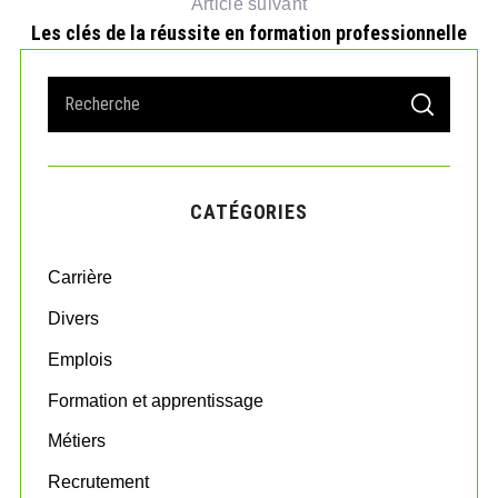
Article suivant
Les clés de la réussite en formation professionnelle
S
S
e
E
A
a
R
r
C
H
c
CATÉGORIES
h
f
o
Carrière
r
:
Divers
Emplois
Formation et apprentissage
Métiers
Recrutement