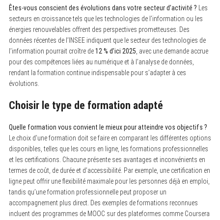
Êtes-vous conscient des évolutions dans votre secteur d’activité ?
Les
secteurs en croissance tels que les technologies de l’information ou les
énergies renouvelables offrent des perspectives prometteuses. Des
données récentes de l’INSEE indiquent que le secteur des technologies de
l’information pourrait croître de
12 % d’ici 2025
, avec une demande accrue
pour des compétences liées au numérique et à l’analyse de données,
rendant la formation continue indispensable pour s’adapter à ces
évolutions.
S
e
Choisir le type de formation adapté
a
r
c
Quelle formation vous convient le mieux pour atteindre vos objectifs ?
h
Le choix d’une formation doit se faire en comparant les différentes options
f
disponibles, telles que les cours en ligne, les formations professionnelles
o
r
et les certifications. Chacune présente ses avantages et inconvénients en
:
termes de coût, de durée et d’accessibilité. Par exemple, une certification en
ligne peut offrir une flexibilité maximale pour les personnes déjà en emploi,
tandis qu’une formation professionnelle peut proposer un
accompagnement plus direct. Des exemples de formations reconnues
incluent des programmes de MOOC sur des plateformes comme Coursera