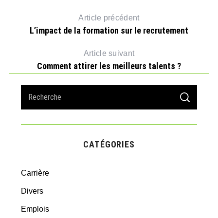
Article précédent
L’impact de la formation sur le recrutement
Article suivant
Comment attirer les meilleurs talents ?
S
S
e
E
 ?
A
a
R
r
C
H
c
CATÉGORIES
h
f
o
Carrière
r
:
Divers
Emplois