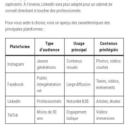
captivants. À l’inverse, LinkedIn sera plus adapté pour un cabinet de
conseil cherchant à toucher des professionnels.
Pour vous aider à choisir, voici un aperçu des caractéristiques des
principales plateformes :
Type
Usage
Contenus
Plateforme
d’audience
principal
privilégiés
Jeunes
Contenus
Photos, vidéos
Instagram
générations
visuels
courtes
Public
Textes, vidéos,
Facebook
intergénération
Large diffusion
événements
nel
LinkedIn
Professionnels
Notoriété B2B
Articles, études
Moins de 30
Engagement
Vidéos
TikTok
ans
ludique
immersives