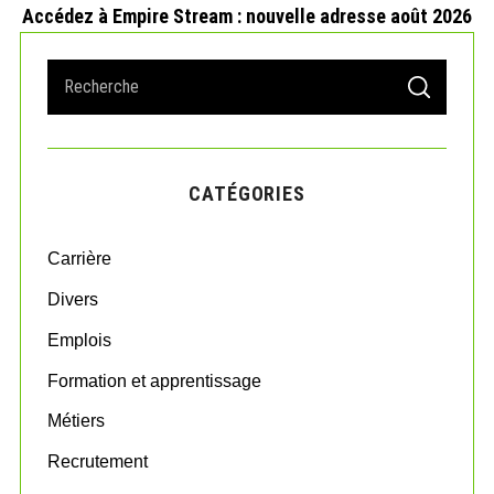
Accédez à Empire Stream : nouvelle adresse août 2026
S
S
e
E
A
a
R
r
C
H
c
CATÉGORIES
h
f
o
Carrière
r
:
Divers
Emplois
Formation et apprentissage
Métiers
Recrutement