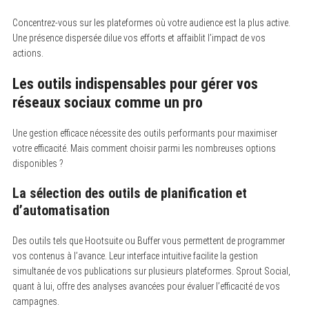
Concentrez-vous sur les plateformes où votre audience est la plus active.
Une présence dispersée dilue vos efforts et affaiblit l’impact de vos
S
actions.
e
a
Les outils indispensables pour gérer vos
r
c
réseaux sociaux comme un pro
h
f
o
Une gestion efficace nécessite des outils performants pour maximiser
r
:
votre efficacité. Mais comment choisir parmi les nombreuses options
disponibles ?
La sélection des outils de planification et
d’automatisation
Des outils tels que Hootsuite ou Buffer vous permettent de programmer
vos contenus à l’avance. Leur interface intuitive facilite la gestion
simultanée de vos publications sur plusieurs plateformes. Sprout Social,
quant à lui, offre des analyses avancées pour évaluer l’efficacité de vos
campagnes.