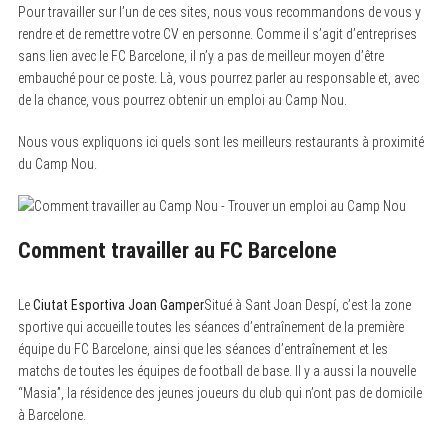
Pour travailler sur l’un de ces sites, nous vous recommandons de vous y
S
rendre et de remettre votre CV en personne. Comme il s’agit d’entreprises
e
sans lien avec le FC Barcelone, il n’y a pas de meilleur moyen d’être
a
embauché pour ce poste. Là, vous pourrez parler au responsable et, avec
r
c
de la chance, vous pourrez obtenir un emploi au Camp Nou.
h
f
Nous vous expliquons ici quels sont les meilleurs restaurants à proximité
o
r
du Camp Nou.
:
Comment travailler au FC Barcelone
Le
Ciutat Esportiva Joan Gamper
Situé à Sant Joan Despí, c’est la zone
sportive qui accueille toutes les séances d’entraînement de la première
équipe du FC Barcelone, ainsi que les séances d’entraînement et les
matchs de toutes les équipes de football de base. Il y a aussi la nouvelle
“Masia”, la résidence des jeunes joueurs du club qui n’ont pas de domicile
à Barcelone.