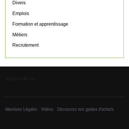
:
Divers
Emplois
Formation et apprentissage
Métiers
Recrutement
A propos du site
Mentions Légales
-
Vidéos
-
Découvrez nos guides d'achats.