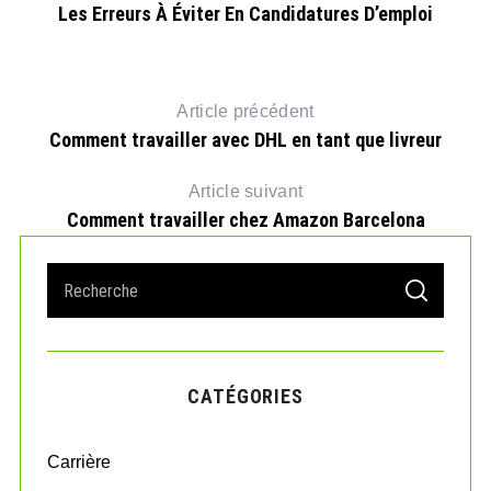
e
Les Erreurs À Éviter En Candidatures D’emploi
Article précédent
Comment travailler avec DHL en tant que livreur
Article suivant
Comment travailler chez Amazon Barcelona
S
S
e
E
A
a
R
r
C
H
c
CATÉGORIES
h
f
o
Carrière
r