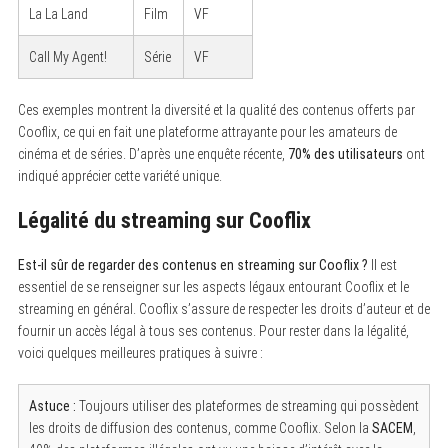
La La Land
Film
VF
Call My Agent!
Série
VF
Ces exemples montrent la diversité et la qualité des contenus offerts par
Cooflix, ce qui en fait une plateforme attrayante pour les amateurs de
cinéma et de séries. D’après une enquête récente,
70% des utilisateurs
ont
indiqué apprécier cette variété unique.
Légalité du streaming sur Cooflix
S
Est-il sûr de regarder des contenus en streaming sur Cooflix ?
Il est
e
essentiel de se renseigner sur les aspects légaux entourant Cooflix et le
a
streaming en général. Cooflix s’assure de respecter les droits d’auteur et de
r
c
fournir un accès légal à tous ses contenus. Pour rester dans la légalité,
h
voici quelques meilleures pratiques à suivre :
f
o
r
Astuce :
Toujours utiliser des plateformes de streaming qui possèdent
:
les droits de diffusion des contenus, comme Cooflix. Selon la
SACEM
,