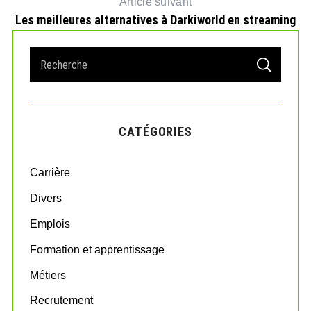
Article suivant
Les meilleures alternatives à Darkiworld en streaming
S
S
e
E
A
a
R
r
C
H
c
CATÉGORIES
h
f
o
Carrière
r
:
Divers
Emplois
Formation et apprentissage
Métiers
Recrutement