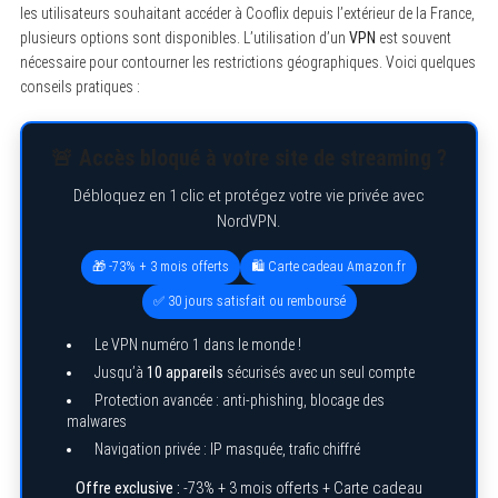
les utilisateurs souhaitant accéder à Cooflix depuis l’extérieur de la France,
plusieurs options sont disponibles. L’utilisation d’un
VPN
est souvent
nécessaire pour contourner les restrictions géographiques. Voici quelques
conseils pratiques :
🚨 Accès bloqué à votre site de streaming ?
Débloquez en 1 clic et protégez votre vie privée avec
NordVPN.
🎁 -73% + 3 mois offerts
🛍️ Carte cadeau Amazon.fr
✅ 30 jours satisfait ou remboursé
Le VPN numéro 1 dans le monde !
Jusqu’à
10 appareils
sécurisés avec un seul compte
Protection avancée : anti-phishing, blocage des
malwares
Navigation privée : IP masquée, trafic chiffré
Offre exclusive :
-73% + 3 mois offerts + Carte cadeau