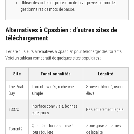
e
Utiliser des outils de protection de la vie privée, comme les
a
gestionnaires de mots de passe.
r
c
h
f
Alternatives à Cpasbien : d’autres sites de
o
r
téléchargement
:
Il existe plusieurs alternatives à Cpasbien pour télécharger des torrents.
Voici un tableau comparatif de quelques sites populaires :
Site
Fonctionnalités
Légalité
The Pirate
Torrents variés, recherche
Souvent bloqué, risque
Bay
simple
élevé
Interface conviviale, bonnes
1337x
Pas entièrement légale
catégories
Qualité de fichiers, mise à
Zone grise en termes
Torrent9
jour régulière
de légalité