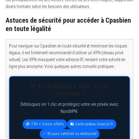
divers formats selon les besoins des utilisateurs.
Astuces de sécurité pour accéder à Cpasbien
en toute légalité
Pour naviguer sur Cpasbien en toute sécurité et minimiser les risques
légaux, il est fortement recommandé d’utiliser un VPN (réseau privé
virtuel). Les VPN masquent votre adresse IP, rendant votre activité en
ligne plus anonyme. Voici quelques autres conseils pratiques :
🚨 Accès bloqué à votre site de
streaming ?
Débloquez en 1 clic et protégez votre vie privée avec
NordVPN.
🎁 -73% + 3 mois offerts
🛍️ Carte cadeau Amazon.fr
✅ 30 jours satisfait ou remboursé