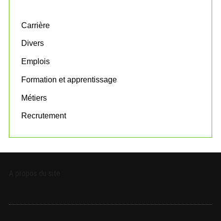
f
o
Carrière
r
:
Divers
Emplois
Formation et apprentissage
Métiers
Recrutement
A propos du site