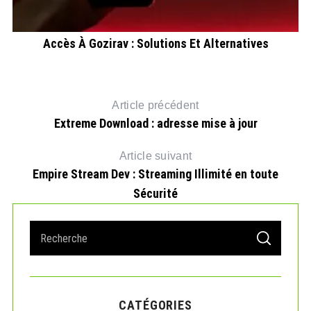
Accès À Gozirav : Solutions Et Alternatives
Article précédent
Extreme Download : adresse mise à jour
Article suivant
Empire Stream Dev : Streaming Illimité en toute
Sécurité
S
S
e
E
A
a
R
r
C
H
c
CATÉGORIES
h