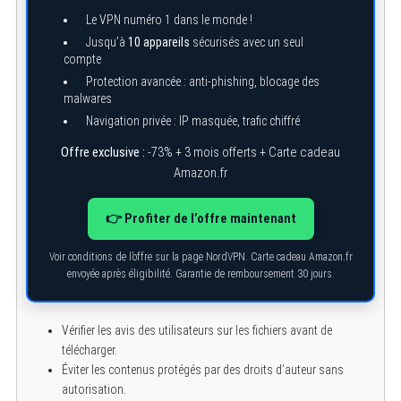
Le VPN numéro 1 dans le monde !
Jusqu’à
10 appareils
sécurisés avec un seul
compte
Protection avancée : anti-phishing, blocage des
malwares
Navigation privée : IP masquée, trafic chiffré
Offre exclusive :
-73% + 3 mois offerts + Carte cadeau
Amazon.fr
👉 Profiter de l’offre maintenant
Voir conditions de l’offre sur la page NordVPN. Carte cadeau Amazon.fr
envoyée après éligibilité. Garantie de remboursement 30 jours.
Vérifier les avis des utilisateurs sur les fichiers avant de
télécharger.
Éviter les contenus protégés par des droits d’auteur sans
autorisation.
S