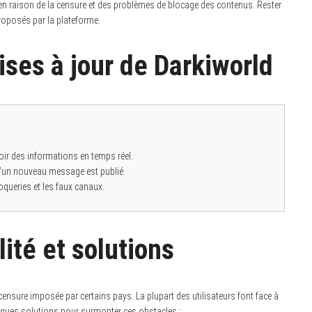
n raison de la censure et des problèmes de blocage des contenus. Rester
roposés par la plateforme.
ses à jour de Darkiworld
ir des informations en temps réel.
qu’un nouveau message est publié.
roqueries et les faux canaux.
ité et solutions
a censure imposée par certains pays. La plupart des utilisateurs font face à
elques solutions pour surmonter ces obstacles :