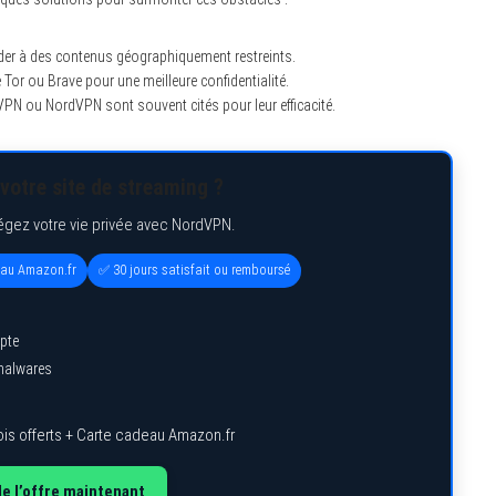
der à des contenus géographiquement restreints.
or ou Brave pour une meilleure confidentialité.
N ou NordVPN sont souvent cités pour leur efficacité.
votre site de streaming ?
égez votre vie privée avec NordVPN.
eau Amazon.fr
✅ 30 jours satisfait ou remboursé
pte
 malwares
is offerts + Carte cadeau Amazon.fr
de l’offre maintenant