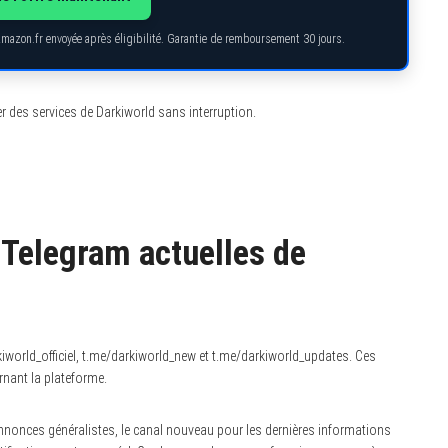
Amazon.fr envoyée après éligibilité. Garantie de remboursement 30 jours.
er des services de Darkiworld sans interruption.
 Telegram actuelles de
iworld_officiel, t.me/darkiworld_new et t.me/darkiworld_updates. Ces
rnant la plateforme.
 annonces généralistes, le canal nouveau pour les dernières informations