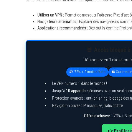
Utiliser un VPN :
Permet de masquer l’adresse IP et d’accé
Navigateurs alternatifs :
Explorer des navigateurs comme T
Applications recommandées :
Des outils comme ProtonVP
S
e
a
r
c
🚨 Accès bloqué à 
h
f
Débloquez en 1 clic et prot
o
r
:
🎁 -73% + 3 mois offerts
🛍️ Carte cad
Le VPN numéro 1 dans le monde !
Jusqu’à
10 appareils
sécurisés avec un seul com
Protection avancée : anti-phishing, blocage des
Navigation privée : IP masquée, trafic chiffré
Offre exclusive :
-73% + 3 mo
👉 Profiter 