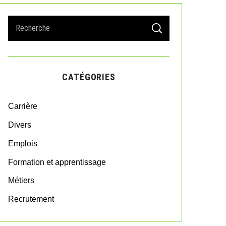
S
S
e
E
A
a
R
r
C
H
c
CATÉGORIES
h
f
o
Carrière
r
:
Divers
Emplois
Formation et apprentissage
Métiers
Recrutement