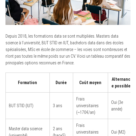
Depuis 2018, les formations data se sont multipliées. Masters data
science à l’université, BUT STID en IUT, bachelors data dans des écoles
spécialisées, MSc en école de commerce – les voies sont nombreuses et
n’ont pas toutes le même poids sur un CV. Voici un tableau comparatif des
principales options reconnues en France.
Alternanc
Formation
Durée
Coût moyen
e possible
Frais
Oui (3e
BUT STID (IUT)
3 ans
universitaires
année)
(~170€/an)
Frais
Master data science
2 ans
universitaires
Oui (M2)
(université)
(bac+5)