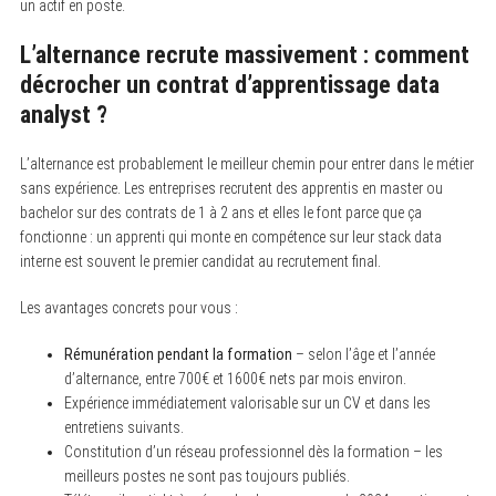
un actif en poste.
S
L’alternance recrute massivement : comment
e
a
décrocher un contrat d’apprentissage data
r
c
analyst ?
h
f
o
L’alternance est probablement le meilleur chemin pour entrer dans le métier
r
sans expérience. Les entreprises recrutent des apprentis en master ou
:
bachelor sur des contrats de 1 à 2 ans et elles le font parce que ça
fonctionne : un apprenti qui monte en compétence sur leur stack data
interne est souvent le premier candidat au recrutement final.
Les avantages concrets pour vous :
Rémunération pendant la formation
– selon l’âge et l’année
d’alternance, entre 700€ et 1600€ nets par mois environ.
Expérience immédiatement valorisable sur un CV et dans les
entretiens suivants.
Constitution d’un réseau professionnel dès la formation – les
meilleurs postes ne sont pas toujours publiés.