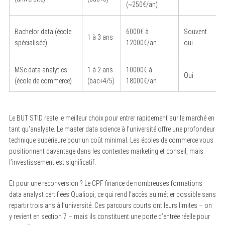
(~250€/an)
Bachelor data (école
6000€ à
Souvent
1 à 3 ans
spécialisée)
12000€/an
oui
MSc data analytics
1 à 2 ans
10000€ à
Oui
(école de commerce)
(bac+4/5)
18000€/an
Le BUT STID reste le meilleur choix pour entrer rapidement sur le marché en
tant qu’analyste. Le master data science à l’université offre une profondeur
technique supérieure pour un coût minimal. Les écoles de commerce vous
positionnent davantage dans les contextes marketing et conseil, mais
l’investissement est significatif.
Et pour une reconversion ? Le CPF finance de nombreuses formations
data analyst certifiées Qualiopi, ce qui rend l’accès au métier possible sans
repartir trois ans à l’université. Ces parcours courts ont leurs limites – on
y revient en section 7 – mais ils constituent une porte d’entrée réelle pour