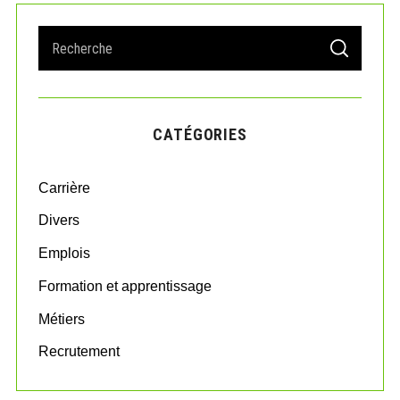
S
S
e
E
A
a
R
r
C
H
c
CATÉGORIES
h
f
o
Carrière
r
:
Divers
Emplois
Formation et apprentissage
Métiers
Recrutement