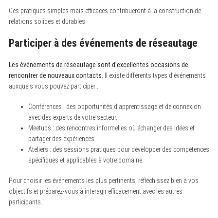
Ces pratiques simples mais efficaces contribueront à la construction de
relations solides et durables.
S
e
Participer à des événements de réseautage
a
r
c
Les événements de réseautage sont d’excellentes occasions de
h
f
rencontrer de nouveaux contacts.
Il existe différents types d’événements
o
auxquels vous pouvez participer :
r
:
Conférences : des opportunités d’apprentissage et de connexion
avec des experts de votre secteur.
Meetups : des rencontres informelles où échanger des idées et
partager des expériences.
Ateliers : des sessions pratiques pour développer des compétences
spécifiques et applicables à votre domaine.
Pour choisir les événements les plus pertinents, réfléchissez bien à vos
objectifs et préparez-vous à interagir efficacement avec les autres
participants.