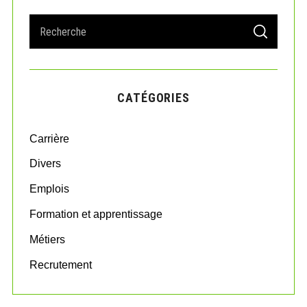
S
S
e
E
A
a
R
r
C
H
c
CATÉGORIES
h
f
o
Carrière
r
:
Divers
Emplois
Formation et apprentissage
Métiers
Recrutement