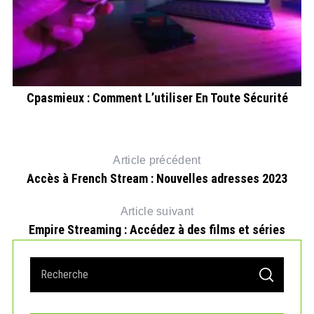
Cpasmieux : Comment L’utiliser En Toute Sécurité
Article précédent
Accès à French Stream : Nouvelles adresses 2023
Article suivant
Empire Streaming : Accédez à des films et séries
S
S
e
E
A
a
R
r
C