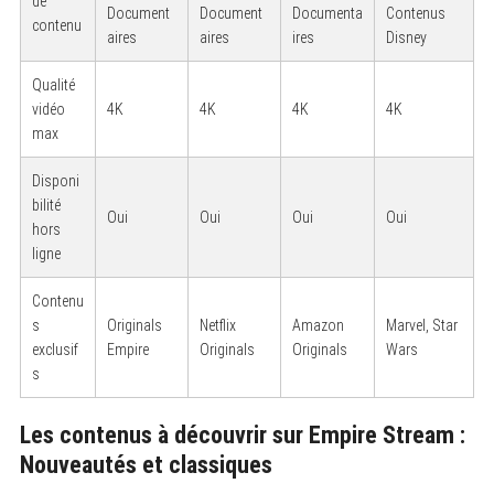
de
Document
Document
Documenta
Contenus
S
contenu
e
aires
aires
ires
Disney
a
r
c
Qualité
h
vidéo
4K
4K
4K
4K
f
max
o
r
:
Disponi
bilité
Oui
Oui
Oui
Oui
hors
ligne
Contenu
s
Originals
Netflix
Amazon
Marvel, Star
exclusif
Empire
Originals
Originals
Wars
s
Les contenus à découvrir sur Empire Stream :
Nouveautés et classiques