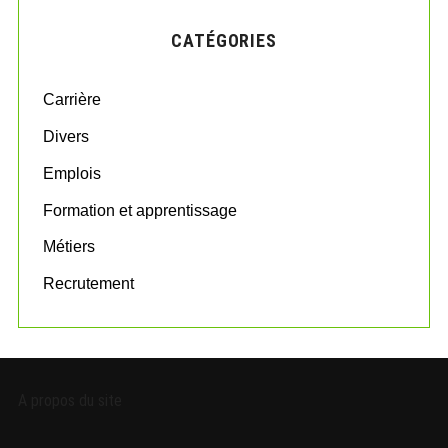
H
c
CATÉGORIES
h
f
o
Carrière
r
:
Divers
Emplois
Formation et apprentissage
Métiers
Recrutement
A propos du site