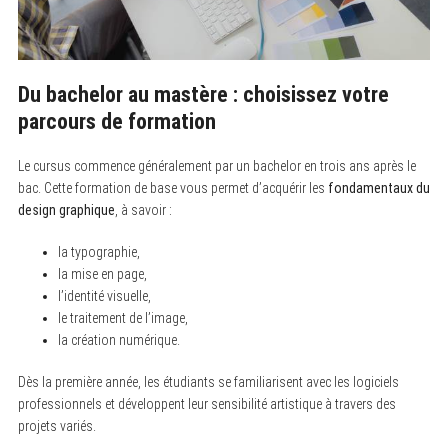
Du bachelor au mastère : choisissez votre
parcours de formation
Le cursus commence généralement par un bachelor en trois ans après le
bac. Cette formation de base vous permet d’acquérir les
fondamentaux du
design graphique
, à savoir :
la typographie,
la mise en page,
l’identité visuelle,
S
le traitement de l’image,
e
la création numérique.
a
r
c
Dès la première année, les étudiants se familiarisent avec les logiciels
h
professionnels et développent leur sensibilité artistique à travers des
f
projets variés.
o
r