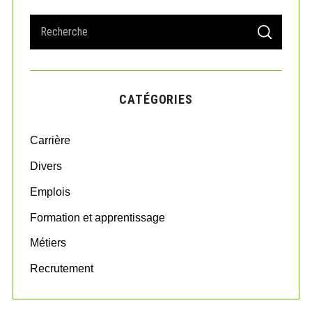
S
S
e
E
A
a
R
r
C
H
c
CATÉGORIES
h
f
o
Carrière
r
:
Divers
Emplois
Formation et apprentissage
Métiers
Recrutement