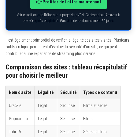
👉 Profiter de l’offre maintenant
Voir conditions de l’offre sur la page NordVPN. Carte cadeau Amazon.fr
envoyée après éligibilité. Garantie de remboursement 30 jours.
Il est également primordial de vérifier la légalité des sites visités. Plusieurs
outils en ligne permettent d’évaluer la sécurité d’un site, ce qui peut
contribuer à une expérience de streaming plus sereine.
Comparaison des sites : tableau récapitulatif
pour choisir le meilleur
Nom du site
Légalité
Sécurité
Types de contenu
Crackle
Légal
Sécurisé
Films et séries
Popcornflix
Légal
Sécurisé
Films
Tubi TV
Légal
Sécurisé
Séries et films