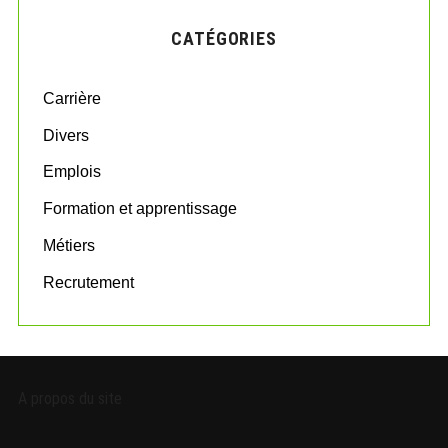
H
c
CATÉGORIES
h
f
o
Carrière
r
:
Divers
Emplois
Formation et apprentissage
Métiers
Recrutement
A propos du site