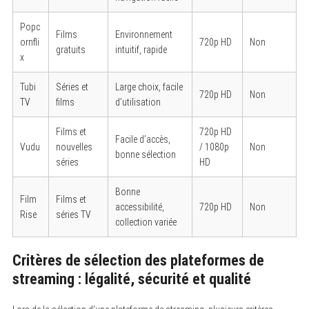
Popc
Films
Environnement
ornfli
720p HD
Non
gratuits
intuitif, rapide
x
Tubi
Séries et
Large choix, facile
720p HD
Non
TV
films
d’utilisation
Films et
720p HD
Facile d’accès,
Vudu
nouvelles
/ 1080p
Non
bonne sélection
séries
HD
Bonne
Film
Films et
accessibilité,
720p HD
Non
Rise
séries TV
collection variée
Critères de sélection des plateformes de
streaming : légalité, sécurité et qualité