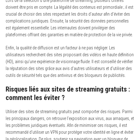
Lors de la sélection d’une plateforme de streaming, plusieurs critères
doivent être pris en compte. La légalité des contenus est primordiale ; il est
crucial de choisir des sites respectant les droits d’auteur afin d’éviter des
complications juridiques. Ensuite, la sécurité des données personnelles
est également essentielle. Les internautes doivent privilégier des
plateformes offrant des garanties en matière de protection de la vie privée.
Enfin, la qualité de diffusion est un facteur à ne pas négliger. Les
utilisateurs recherchent des sites proposant des vidéos en haute définition
(HD), ainsi qu’une expérience de visionnage fluide. Il est conseillé de vérifier
la réputation des sites grâce aux avis d’autres utilisateurs et d’utiliser des
outils de sécurité tels que des antivirus et des bloqueurs de publicités.
S
Risques liés aux sites de streaming gratuits :
e
a
comment les éviter ?
r
c
h
Utiliser des sites de streaming gratuits peut comporter des risques. Parmi
f
les principaux dangers, on retrouve l’exposition aux virus, aux arnaques, et
o
r
les problèmes juridiques éventuels. Afin de minimiser ces risques, il est
:
recommandé d’utiliser un VPN pour protéger votre identité en ligne et éviter
la géolocalisation. De plus, soutenir sa navigation avec un bloqueur de