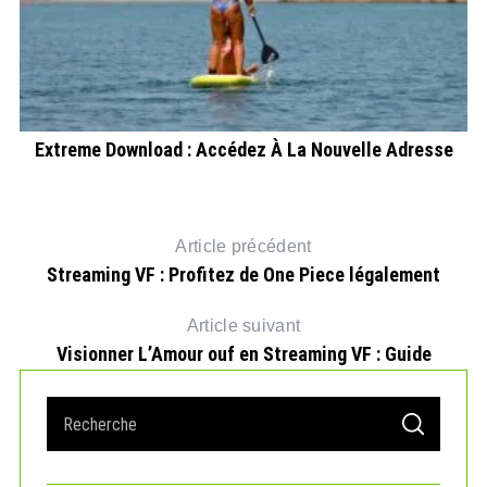
os
Extreme Download : Accédez À La Nouvelle Adresse
Le
Article précédent
Streaming VF : Profitez de One Piece légalement
Article suivant
Visionner L’Amour ouf en Streaming VF : Guide
S
S
e
E
A
a
R
r
C