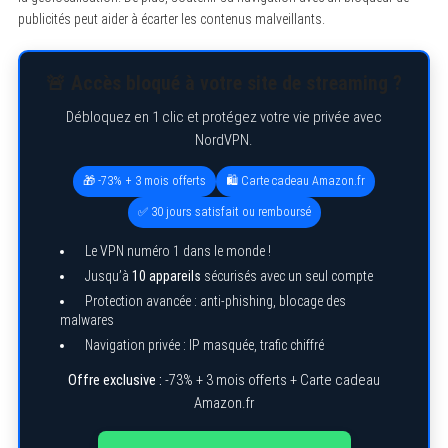
publicités peut aider à écarter les contenus malveillants.
🚨 Accès bloqué à votre site de streaming ?
Débloquez en 1 clic et protégez votre vie privée avec
NordVPN.
🎁 -73% + 3 mois offerts
🛍️ Carte cadeau Amazon.fr
✅ 30 jours satisfait ou remboursé
Le VPN numéro 1 dans le monde !
Jusqu’à
10 appareils
sécurisés avec un seul compte
Protection avancée : anti-phishing, blocage des
malwares
Navigation privée : IP masquée, trafic chiffré
Offre exclusive :
-73% + 3 mois offerts + Carte cadeau
Amazon.fr