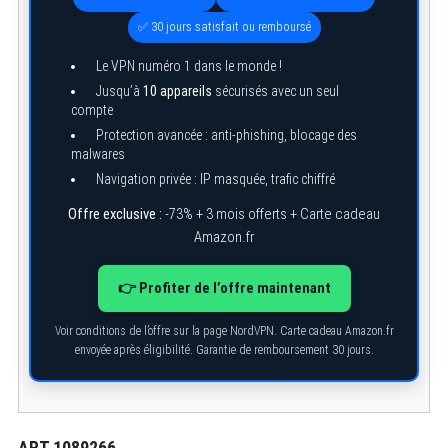
✅ 30 jours satisfait ou remboursé
Le VPN numéro 1 dans le monde !
Jusqu’à
10 appareils
sécurisés avec un seul
compte
Protection avancée : anti-phishing, blocage des
malwares
Navigation privée : IP masquée, trafic chiffré
Offre exclusive :
-73% + 3 mois offerts + Carte cadeau
Amazon.fr
👉 Profiter de l’offre maintenant
Voir conditions de l’offre sur la page NordVPN. Carte cadeau Amazon.fr
envoyée après éligibilité. Garantie de remboursement 30 jours.
ART.1089266