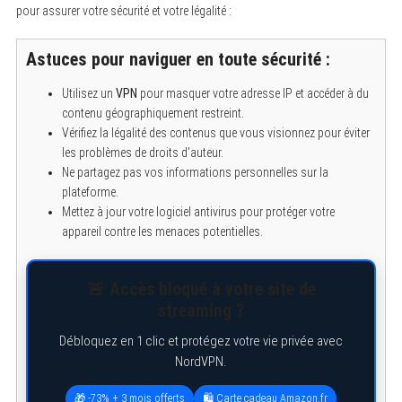
pour assurer votre sécurité et votre légalité :
S
Astuces pour naviguer en toute sécurité :
e
a
r
Utilisez un
VPN
pour masquer votre adresse IP et accéder à du
c
contenu géographiquement restreint.
h
f
Vérifiez la légalité des contenus que vous visionnez pour éviter
o
les problèmes de droits d’auteur.
r
Ne partagez pas vos informations personnelles sur la
:
plateforme.
Mettez à jour votre logiciel antivirus pour protéger votre
appareil contre les menaces potentielles.
🚨 Accès bloqué à votre site de
streaming ?
Débloquez en 1 clic et protégez votre vie privée avec
NordVPN.
🎁 -73% + 3 mois offerts
🛍️ Carte cadeau Amazon.fr