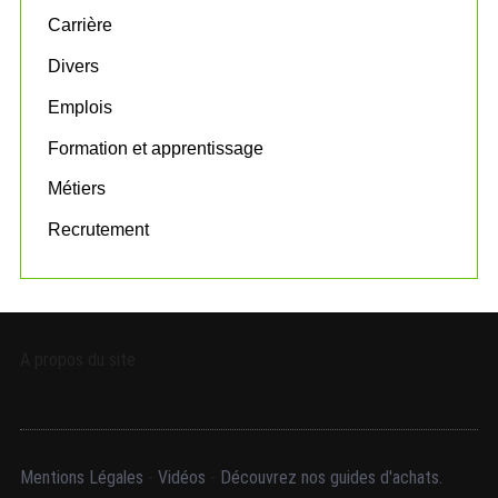
o
Carrière
r
:
Divers
Emplois
Formation et apprentissage
Métiers
Recrutement
A propos du site
Mentions Légales
-
Vidéos
-
Découvrez nos guides d'achats.