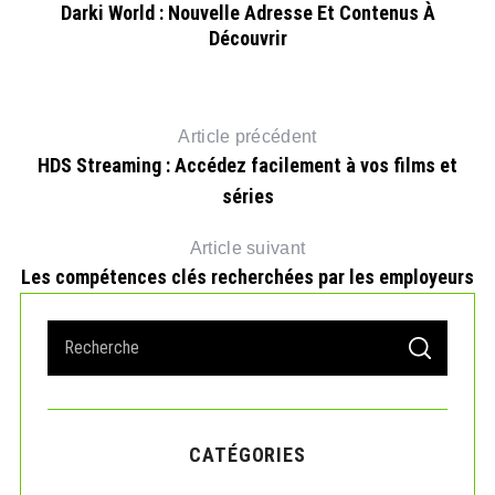
Darki World : Nouvelle Adresse Et Contenus À
Découvrir
Article précédent
HDS Streaming : Accédez facilement à vos films et
séries
Article suivant
Les compétences clés recherchées par les employeurs
S
S
e
E
A
a
R
r
C
H
c
CATÉGORIES
h
f