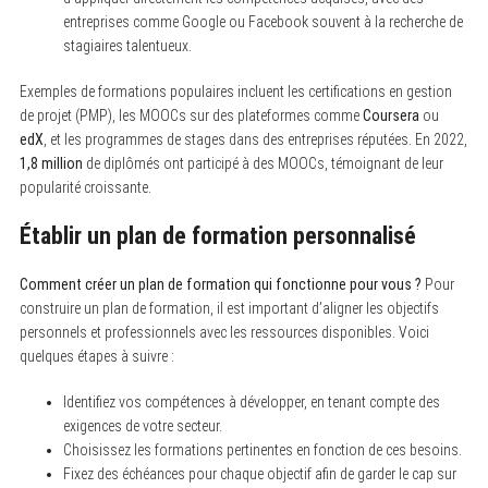
entreprises comme Google ou Facebook souvent à la recherche de
stagiaires talentueux.
Exemples de formations populaires incluent les certifications en gestion
de projet (PMP), les MOOCs sur des plateformes comme
Coursera
ou
edX
, et les programmes de stages dans des entreprises réputées. En 2022,
1,8 million
de diplômés ont participé à des MOOCs, témoignant de leur
popularité croissante.
Établir un plan de formation personnalisé
Comment créer un plan de formation qui fonctionne pour vous ?
Pour
construire un plan de formation, il est important d’aligner les objectifs
personnels et professionnels avec les ressources disponibles. Voici
quelques étapes à suivre :
S
e
a
Identifiez vos compétences à développer, en tenant compte des
r
exigences de votre secteur.
c
Choisissez les formations pertinentes en fonction de ces besoins.
h
f
Fixez des échéances pour chaque objectif afin de garder le cap sur
o