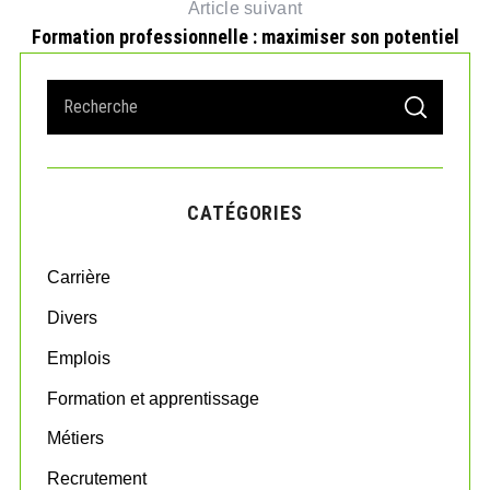
Article suivant
Formation professionnelle : maximiser son potentiel
S
S
e
E
A
a
R
r
C
H
c
CATÉGORIES
h
f
o
Carrière
r
:
Divers
Emplois
Formation et apprentissage
Métiers
Recrutement