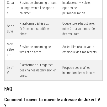
Strea
Service de streaming offrant
Interface conviviale et
mHu
un large éventail de sports
options de
b
en direct.
personnalisation.
Plateforme dédiée aux
Couverture exhaustive et
S
Sport
événements sportifs en
mise à jour en temps réel
e
zLive
a
direct.
des résultats.
r
c
h
Movi
Service de streaming de
Accès illimité à un vaste
f
eStre
o
films et de séries.
catalogue de films récents.
am
r
:
Plateforme pour regarder
LiveT
Propose des chaînes
des chaînes de télévision en
V
internationales et locales.
direct.
FAQ
Comment trouver la nouvelle adresse de JokerTV
?