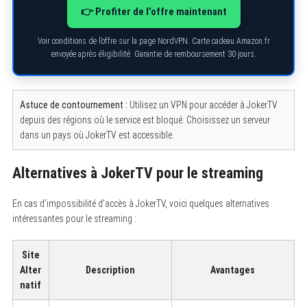
👉 Profiter de l’offre maintenant
Voir conditions de l’offre sur la page NordVPN. Carte cadeau Amazon.fr
envoyée après éligibilité. Garantie de remboursement 30 jours.
Astuce de contournement :
Utilisez un VPN pour accéder à JokerTV
depuis des régions où le service est bloqué. Choisissez un serveur
dans un pays où JokerTV est accessible.
Alternatives à JokerTV pour le streaming
En cas d’impossibilité d’accès à JokerTV, voici quelques alternatives
intéressantes pour le streaming :
Site
Alter
Description
Avantages
natif