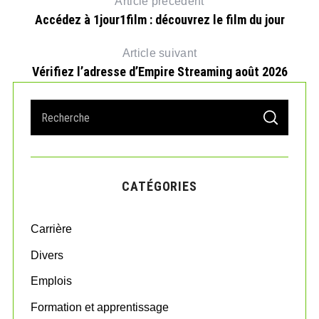
Article précédent
Accédez à 1jour1film : découvrez le film du jour
Article suivant
Vérifiez l’adresse d’Empire Streaming août 2026
S
S
e
E
t
A
a
R
r
C
H
c
CATÉGORIES
h
f
o
Carrière
r
:
Divers
Emplois
Formation et apprentissage