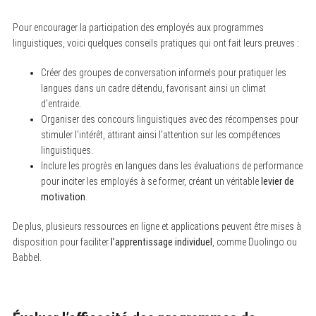
Pour encourager la participation des employés aux programmes
linguistiques, voici quelques conseils pratiques qui ont fait leurs preuves :
Créer des groupes de conversation informels pour pratiquer les
langues dans un cadre détendu, favorisant ainsi un climat
d’entraide.
Organiser des concours linguistiques avec des récompenses pour
S
stimuler l’intérêt, attirant ainsi l’attention sur les compétences
e
linguistiques.
a
r
Inclure les progrès en langues dans les évaluations de performance
c
pour inciter les employés à se former, créant un véritable
levier de
h
motivation
.
f
o
r
De plus, plusieurs ressources en ligne et applications peuvent être mises à
:
disposition pour faciliter
l’apprentissage individuel
, comme Duolingo ou
Babbel.