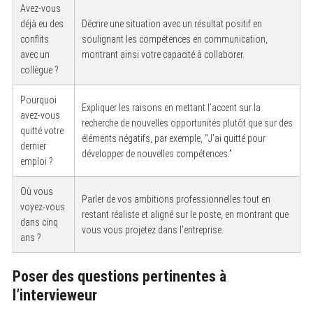
Avez-vous
S
déjà eu des
Décrire une situation avec un résultat positif en
e
conflits
soulignant les compétences en communication,
a
avec un
montrant ainsi votre capacité à collaborer.
r
c
collègue ?
h
f
Pourquoi
o
Expliquer les raisons en mettant l’accent sur la
r
avez-vous
recherche de nouvelles opportunités plutôt que sur des
:
quitté votre
éléments négatifs, par exemple, “J’ai quitté pour
dernier
développer de nouvelles compétences.”
emploi ?
Où vous
Parler de vos ambitions professionnelles tout en
voyez-vous
restant réaliste et aligné sur le poste, en montrant que
dans cinq
vous vous projetez dans l’entreprise.
ans ?
Poser des questions pertinentes à
l’intervieweur