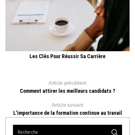
s
Les Clés Pour Réussir Sa Carrière
Article précédent
Comment attirer les meilleurs candidats ?
Article suivant
L’importance de la formation continue au travail
S
S
e