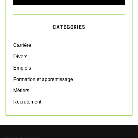
E
A
a
R
r
C
H
c
CATÉGORIES
h
f
o
Carrière
r
:
Divers
Emplois
Formation et apprentissage
Métiers
Recrutement
A propos du site