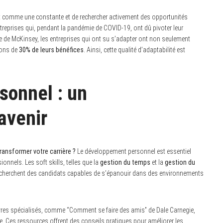
ment comme une constante et de rechercher activement des opportunités
reprises qui, pendant la pandémie de COVID-19, ont dû pivoter leur
de de McKinsey, les entreprises qui ont su s’adapter ont non seulement
ions de
30% de leurs bénéfices
. Ainsi, cette qualité d’adaptabilité est
sonnel : un
avenir
ransformer votre carrière ?
Le développement personnel est essentiel
onnels. Les soft skills, telles que la
gestion du temps
et la
gestion du
 recherchent des candidats capables de s’épanouir dans des environnements
 livres spécialisés, comme “Comment se faire des amis” de Dale Carnegie,
ne. Ces ressources offrent des conseils pratiques pour améliorer les