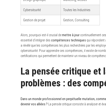
Cybersécurité
Toutes les Industries
Gestion de projet
Gestion, Consulting
S
e
a
r
Alors, pourquoi est-il crucial de
mettre à jour
continuellement ces 
c
essentiel d’intégrer des
compétences techniques
qui répondent a
h
a révélé que les compétences les plus recherchées par les employeu
f
o
cybersécurité. Pour apprendre ces compétences, il existe de nomb
r
certifications qui permettent de maintenir un niveau de compéten
:
La pensée critique et 
problèmes : des comp
Dans un monde professionnel en perpétuelle mutation, comment
devenir vos alliées ?
La pensée critique consiste à analyser et éva