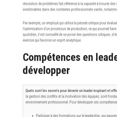
résolution de problèmes fait référence à la capacité à trouver de
inestimables dans des contextes professionnels variés, notamment
Par exemple, un employé qui utilise la pensée critique pour évalu
l’optimisation d’un processus de production, ce qui pourrait fai
quotidien, il est conseillé de se poser des questions critiques, d
exercice qui favorise un esprit analytique.
Compétences en leade
développer
Quels sont les secrets pour devenir un leader inspirant et effi
la gestion des conflits et la motivation des équipes, sont fond
environnement professionnel. Pour développer ces compétences,
Participer à des formations sur le leadership, qui peuven