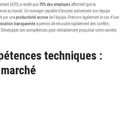
pment (ATD) a révélé que
70% des employés
affirment que la
ance au travail. Un manager capable d’écouter activement son équipe
ant par une
productivité accrue
de l’équipe. Prenons également le cas d’une
cation transparente
a permis de résoudre rapidement des conflits,
is. Développer ces compétences peut véritablement propulser votre carrière,
pétences techniques :
e marché