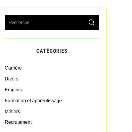
S
S
e
E
A
a
R
r
C
H
c
CATÉGORIES
h
f
o
Carrière
r
:
Divers
Emplois
Formation et apprentissage
Métiers
Recrutement