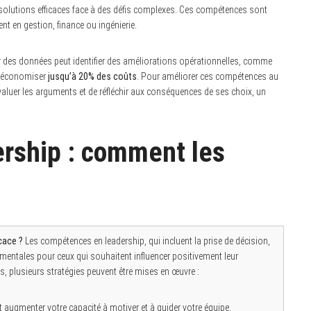
s solutions efficaces face à des défis complexes. Ces compétences sont
 en gestion, finance ou ingénierie.
er des données peut identifier des améliorations opérationnelles, comme
re économiser
jusqu’à 20% des coûts
. Pour améliorer ces compétences au
’évaluer les arguments et de réfléchir aux conséquences de ses choix, un
rship : comment les
cace ?
Les compétences en leadership, qui incluent la prise de décision,
amentales pour ceux qui souhaitent influencer positivement leur
 plusieurs stratégies peuvent être mises en œuvre :
t augmenter votre capacité à motiver et à guider votre équipe.