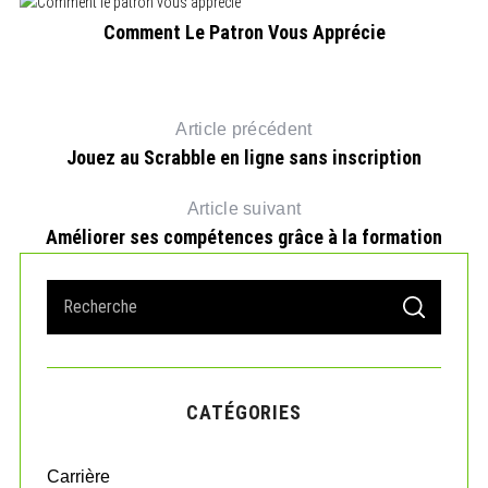
Comment Le Patron Vous Apprécie
Article précédent
Jouez au Scrabble en ligne sans inscription
Article suivant
Améliorer ses compétences grâce à la formation
S
S
e
E
A
a
R
r
C
H
c
CATÉGORIES
h
f
o
Carrière