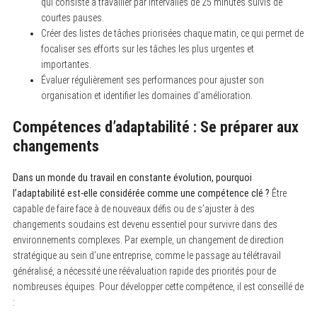
qui consiste à travailler par intervalles de 25 minutes suivis de
courtes pauses.
Créer des listes de tâches priorisées chaque matin, ce qui permet de
focaliser ses efforts sur les tâches les plus urgentes et
importantes.
Évaluer régulièrement ses performances pour ajuster son
organisation et identifier les domaines d’amélioration.
S
e
Compétences d’adaptabilité : Se préparer aux
a
changements
r
c
h
f
Dans un monde du travail en constante évolution, pourquoi
o
l’adaptabilité est-elle considérée comme une compétence clé ?
Être
r
capable de faire face à de nouveaux défis ou de s’ajuster à des
:
changements soudains est devenu essentiel pour survivre dans des
environnements complexes. Par exemple, un changement de direction
stratégique au sein d’une entreprise, comme le passage au télétravail
généralisé, a nécessité une réévaluation rapide des priorités pour de
nombreuses équipes. Pour développer cette compétence, il est conseillé de
: