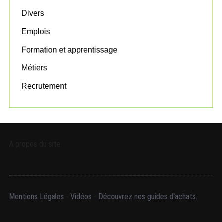
r
:
Divers
Emplois
Formation et apprentissage
Métiers
Recrutement
A propos du site
Mentions Légales
-
Vidéos
-
Découvrez nos guides d'achats.