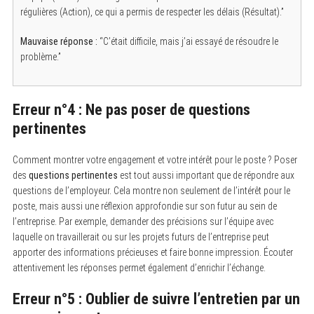
régulières (Action), ce qui a permis de respecter les délais (Résultat).”
Mauvaise réponse :
“C’était difficile, mais j’ai essayé de résoudre le
problème.”
Erreur n°4 : Ne pas poser de questions
S
pertinentes
e
a
r
Comment montrer votre engagement et votre intérêt pour le poste ? Poser
c
des
questions pertinentes
est tout aussi important que de répondre aux
h
f
questions de l’employeur. Cela montre non seulement de l’intérêt pour le
o
poste, mais aussi une réflexion approfondie sur son futur au sein de
r
l’entreprise. Par exemple, demander des précisions sur l’équipe avec
:
laquelle on travaillerait ou sur les projets futurs de l’entreprise peut
apporter des informations précieuses et faire bonne impression. Écouter
attentivement les réponses permet également d’enrichir l’échange.
Erreur n°5 : Oublier de suivre l’entretien par un