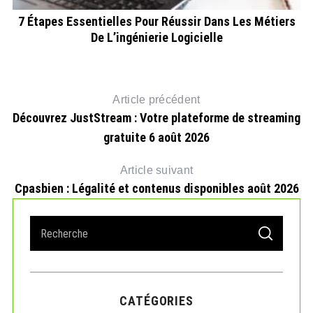
re
7 Étapes Essentielles Pour Réussir Dans Les Métiers
De L’ingénierie Logicielle
Article précédent
Découvrez JustStream : Votre plateforme de streaming
gratuite 6 août 2026
Article suivant
Cpasbien : Légalité et contenus disponibles août 2026
S
S
e
E
A
a
R
r
C
H
c
CATÉGORIES
h