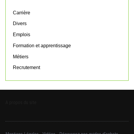
f
o
Carrière
r
:
Divers
Emplois
Formation et apprentissage
Métiers
Recrutement
A propos du site