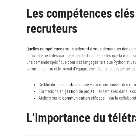
:
Les compétences clés 
recruteurs
Quelles compétences vous aideront à vous démarquer dans un
principalement des compétences techniques, telles que la maîtris
une demande spécifique pour des langages tels que Python et Jav
communication et le travail d’équipe, sont également essentielles. 
Certifications en
data science
– avec une hausse des offr
Formations en
gestion de projet
– essentielles dans le co
Ateliers sur la
communication efficace
– car la collabora
L’importance du télétra