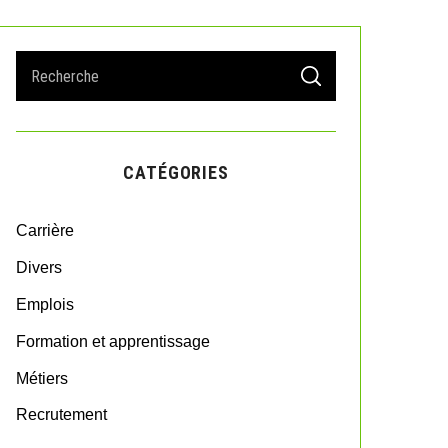
S
S
e
E
A
a
R
r
C
H
c
CATÉGORIES
h
f
o
Carrière
r
:
Divers
Emplois
Formation et apprentissage
Métiers
Recrutement