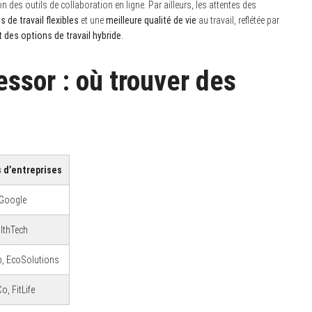
n des outils de collaboration en ligne. Par ailleurs, les attentes des
 de travail flexibles
et une
meilleure qualité de vie
au travail, reflétée par
des options de travail hybride
.
essor : où trouver des
 d’entreprises
Google
althTech
, EcoSolutions
o, FitLife