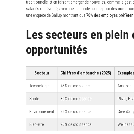
traditionnelle, et en faisant émerger de nouvelles, comme la gestio
salariés ont évolué, avec une demande accrue pour des
conditions
une enquête de Gallup montrant que
70% des employés préfèrent 
Les secteurs en plein 
opportunités
Secteur
Chiffres d’embauche (2025)
Exemples
Technologie
45%
de croissance
Amazon, 
S
e
Santé
30%
de croissance
Pfizer, He
a
r
Environnement
25%
de croissance
GreenCorp
c
h
f
Bien-être
20%
de croissance
WellnessC
o
r