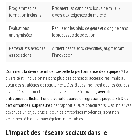
Programmes de
Préparent les candidats issus de milieux
formation inclusifs
divers aux exigences du marché
Évaluations
Réduisent les biais de genre et d’origine dans
anonymisées
le processus de sélection
Partenariats avec des
Attirent des talents diversifiés, augmentant
associations
l’innovation
S
e
Comment la diversité influence-t-elle la performance des équipes ?
La
a
r
diversité et l’inclusion ne sont plus des concepts accessoires, mais au
c
cœur des stratégies de recrutement. Des études montrent que les équipes
h
diversifiées augmentent la créativité et la performance,
avec des
f
o
entreprises affichant une diversité accrue enregistrant jusqu’à 35 % de
r
performances supérieures
par rapport à leurs concurrents. Ces initiatives,
:
devenues un enjeu crucial pour les entreprises modernes, sont non
seulement éthiques mais également rentables.
L’impact des réseaux sociaux dans le