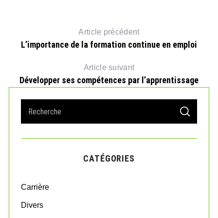
Article précédent
L’importance de la formation continue en emploi
Article suivant
Développer ses compétences par l’apprentissage
S
S
e
E
A
a
R
r
C
H
c
CATÉGORIES
h
f
o
Carrière
r
:
Divers