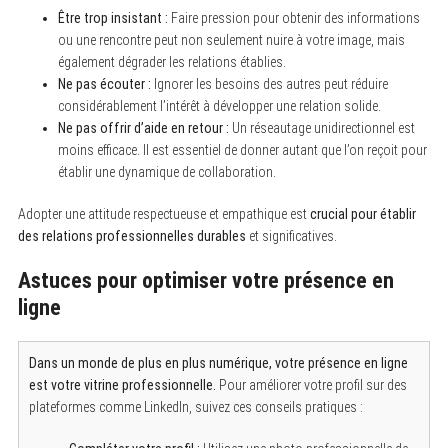
Être trop insistant :
Faire pression pour obtenir des informations
S
ou une rencontre peut non seulement nuire à votre image, mais
e
également dégrader les relations établies.
a
r
Ne pas écouter :
Ignorer les besoins des autres peut réduire
c
considérablement l’intérêt à développer une relation solide.
h
Ne pas offrir d’aide en retour :
Un réseautage unidirectionnel est
f
o
moins efficace. Il est essentiel de donner autant que l’on reçoit pour
r
établir une dynamique de collaboration.
:
Adopter une attitude respectueuse et empathique est
crucial pour établir
des relations professionnelles durables
et significatives.
Astuces pour optimiser votre présence en
ligne
Dans un monde de plus en plus numérique, votre présence en ligne
est votre vitrine professionnelle.
Pour améliorer votre profil sur des
plateformes comme LinkedIn, suivez ces conseils pratiques :