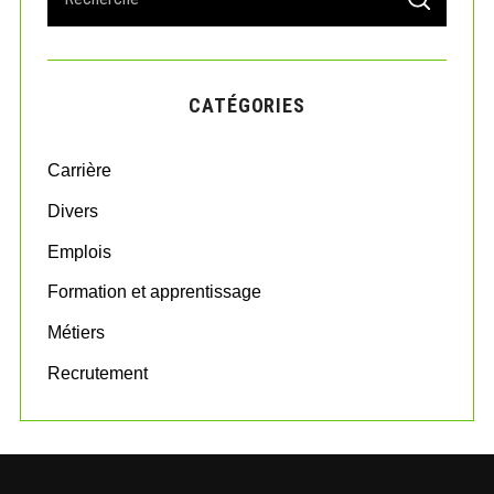
S
e
E
A
a
R
r
C
H
c
CATÉGORIES
h
f
o
Carrière
r
:
Divers
Emplois
Formation et apprentissage
Métiers
Recrutement