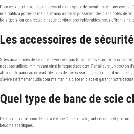
Pour ceux d’entre vous qui disposent d’un espace de travail limité, nous avons 
nos outils à portée de main. Certains modèles possèdent des pieds dotés de trous 
bois épais, car cela réduit le risque de vibrations indésirables, nous offrant ainsi 
Les accessoires de sécurit
Si les accessoires de sécurité ne viennent pas forcément avec notre banc de scie,
n’est pas utilisée, minimisant ainsi le risque d’accident. Par ailleurs, un bouton
atteindre le panneau de contrôle. Lors de nos sessions de découpe, il nous est so
s’avère extrêmement utile pour maintenir la pièce en place et garantir notre sécurit
Quel type de banc de scie ch
Le choix de notre banc de scie a été une étape cruciale, tant cet outil est perform
besoins spécifiques.