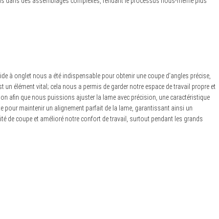
 lançons dans des assemblages complexes, rendant le processus nous-même plus
ide à onglet nous a été indispensable pour obtenir une coupe d’angles précise,
 un élément vital; cela nous a permis de garder notre espace de travail propre et
aison afin que nous puissions ajuster la lame avec précision, une caractéristique
e pour maintenir un alignement parfait de la lame, garantissant ainsi un
té de coupe et amélioré notre confort de travail, surtout pendant les grands