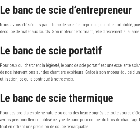
Le banc de scie d’entrepreneur
Nous avons été séduits par le banc de scie d’entrepreneur, qui allie portabilité, pu
S
découpe de matériaux lourds. Son moteur performant, relié directement à la lame p
e
a
r
Le banc de scie portatif
c
h
f
Pour ceux qui cherchent la légèreté, le banc de scie portatif est une excellente s
o
r
de nos interventions sur des chantiers extérieurs. Grâce à son moteur équipé d’u
:
utilisation, ce qui a contribué à notre choix.
Le banc de scie thermique
Pour des projets en pleine nature ou dans des lieux éloignés de toute source d’éle
avons personnellement utilisé ce type de banc pour couper du bois de chauffage l
tout en offrant une précision de coupe remarquable.