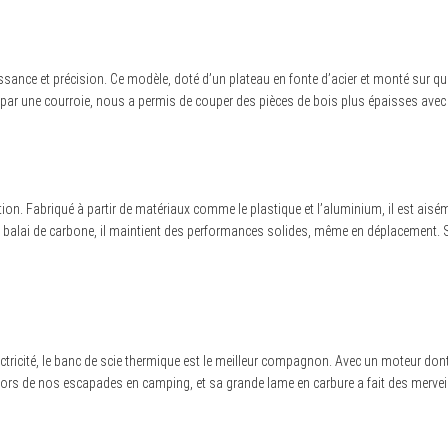
issance et précision. Ce modèle, doté d’un plateau en fonte d’acier et monté sur qua
ar une courroie, nous a permis de couper des pièces de bois plus épaisses avec un
olution. Fabriqué à partir de matériaux comme le plastique et l’aluminium, il est a
n balai de carbone, il maintient des performances solides, même en déplacement. S
ctricité, le banc de scie thermique est le meilleur compagnon. Avec un moteur dont
ors de nos escapades en camping, et sa grande lame en carbure a fait des merveill