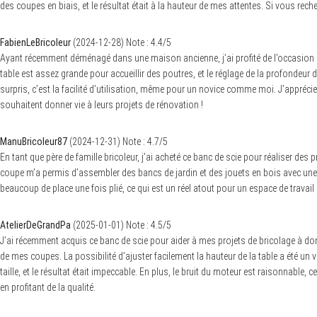
des coupes en biais, et le résultat était à la hauteur de mes attentes. Si vous re
FabienLeBricoleur
(
2024-12-28
)
Note :
4.4
/5
Ayant récemment déménagé dans une maison ancienne, j’ai profité de l’occasion pou
table est assez grande pour accueillir des poutres, et le réglage de la profondeur
surpris, c’est la facilité d’utilisation, même pour un novice comme moi. J’apprécie
souhaitent donner vie à leurs projets de rénovation !
ManuBricoleur87
(
2024-12-31
)
Note :
4.7
/5
En tant que père de famille bricoleur, j’ai acheté ce banc de scie pour réaliser de
coupe m’a permis d’assembler des bancs de jardin et des jouets en bois avec une gr
beaucoup de place une fois plié, ce qui est un réel atout pour un espace de travail r
AtelierDeGrandPa
(
2025-01-01
)
Note :
4.5
/5
J’ai récemment acquis ce banc de scie pour aider à mes projets de bricolage à dom
de mes coupes. La possibilité d’ajuster facilement la hauteur de la table a été un
taille, et le résultat était impeccable. En plus, le bruit du moteur est raisonnable
en profitant de la qualité.