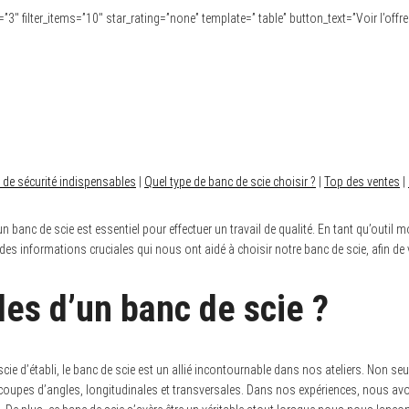
ms=”3″ filter_items=”10″ star_rating=”none” template=” table” button_text=”Voir l’offr
 de sécurité indispensables
|
Quel type de banc de scie choisir ?
|
Top des ventes
|
 banc de scie est essentiel pour effectuer un travail de qualité. En tant qu’outil
s informations cruciales qui nous ont aidé à choisir notre banc de scie, afin de v
les d’un banc de scie ?
cie d’établi, le banc de scie est un allié incontournable dans nos ateliers. Non seu
es coupes d’angles, longitudinales et transversales. Dans nos expériences, nous avo