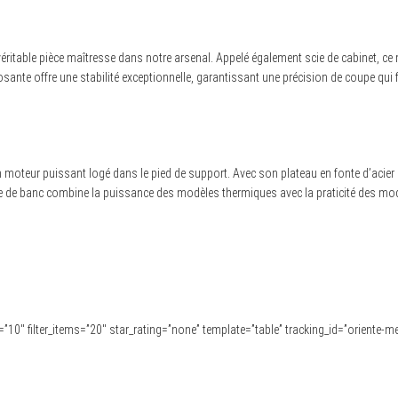
e véritable pièce maîtresse dans notre arsenal. Appelé également scie de cabinet, 
te offre une stabilité exceptionnelle, garantissant une précision de coupe qui fait
on moteur puissant logé dans le pied de support. Avec son plateau en fonte d’acier et
 de banc combine la puissance des modèles thermiques avec la praticité des modè
ems=”10″ filter_items=”20″ star_rating=”none” template=”table” tracking_id=”oriente-m