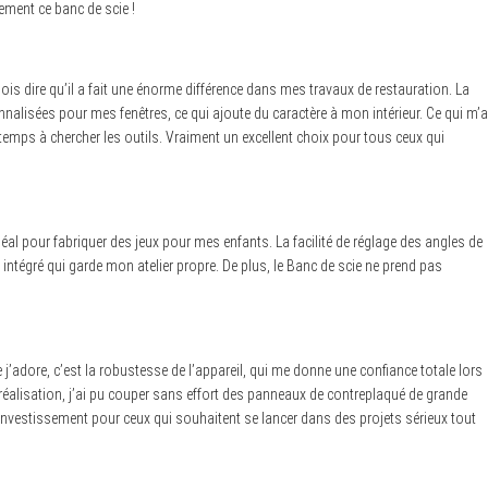
ement ce banc de scie !
s dire qu’il a fait une énorme différence dans mes travaux de restauration. La
nnalisées pour mes fenêtres, ce qui ajoute du caractère à mon intérieur. Ce qui m’a
u temps à chercher les outils. Vraiment un excellent choix pour tous ceux qui
idéal pour fabriquer des jeux pour mes enfants. La facilité de réglage des angles de
intégré qui garde mon atelier propre. De plus, le Banc de scie ne prend pas
’adore, c’est la robustesse de l’appareil, qui me donne une confiance totale lors
e réalisation, j’ai pu couper sans effort des panneaux de contreplaqué de grande
nt investissement pour ceux qui souhaitent se lancer dans des projets sérieux tout