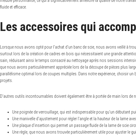
meuble personnalisé, ce qui a significativement amélioré la qualité de notre tra
fluide et efficace.
Les accessoires qui accomp
Lorsque nous avons opté pour l’achat d’un banc de scie, nous avons veillé à trou
surtout lors de la création de cadres en bois qui nécessitaient une grande attent
sain, réduisant ainsi le temps consacré au nettoyage après nos sessions intensives 
que nous avons particulièrement appréciée lors de la découpe de pièces plus larg
parallélisme optimal lors de coupes multiples. Dans notre expérience, choisir un 
projets.
D’autres outils incontournables doivent également être à portée de main lors de 
Une poignée de verrouillage, qui est indispensable pour qu’un débutant puis
Une manivelle d’ajustement pour régler l’angle et la hauteur de la lame avec 
Une plaque d’insertion qui permet un passage fluide de la lame de scie circu
Une règle, que nous avons trouvée particulièrement utile pour ajuster le 