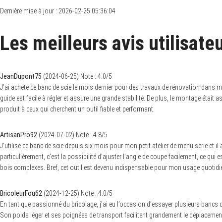
Dernière mise à jour : 2026-02-25 05:36:04
Les meilleurs avis utilisate
JeanDupont75
(
2024-06-25
)
Note :
4.0
/5
J’ai acheté ce banc de scie le mois dernier pour des travaux de rénovation dans m
guide est facile à régler et assure une grande stabilité. De plus, le montage étai
produit à ceux qui cherchent un outil fiable et performant.
ArtisanPro92
(
2024-07-02
)
Note :
4.8
/5
J’utilise ce banc de scie depuis six mois pour mon petit atelier de menuiserie et 
particulièrement, c’est la possibilité d’ajuster l’angle de coupe facilement, ce qu
bois complexes. Bref, cet outil est devenu indispensable pour mon usage quotidien
BricoleurFou62
(
2024-12-25
)
Note :
4.0
/5
En tant que passionné du bricolage, j’ai eu l’occasion d’essayer plusieurs bancs de
Son poids léger et ses poignées de transport facilitent grandement le déplacement