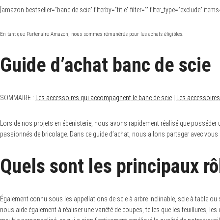
[amazon bestseller=”banc de scie” filterby=”title” filter=”” filter_type=”exclude” ite
En tant que Partenaire Amazon, nous sommes rémunérés pour les achats éligibles.
Guide d’achat banc de scie
SOMMAIRE :
Les accessoires qui accompagnent le banc de scie
|
Les accessoires
Lors de nos projets en ébénisterie, nous avons rapidement réalisé que posséder un
passionnés de bricolage. Dans ce guide d’achat, nous allons partager avec vous de
Quels sont les principaux rô
Également connu sous les appellations de scie à arbre inclinable, scie à table ou s
nous aide également à réaliser une variété de coupes, telles que les feuillures, l