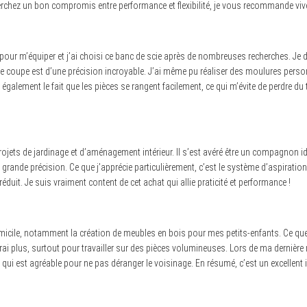
cherchez un bon compromis entre performance et flexibilité, je vous recommande viv
r m’équiper et j’ai choisi ce banc de scie après de nombreuses recherches. Je doi
 de coupe est d’une précision incroyable. J’ai même pu réaliser des moulures perso
 également le fait que les pièces se rangent facilement, ce qui m’évite de perdre d
s projets de jardinage et d’aménagement intérieur. Il s’est avéré être un compagnon 
ande précision. Ce que j’apprécie particulièrement, c’est le système d’aspiration 
éduit. Je suis vraiment content de cet achat qui allie praticité et performance !
icile, notamment la création de meubles en bois pour mes petits-enfants. Ce que j
 vrai plus, surtout pour travailler sur des pièces volumineuses. Lors de ma dernièr
, ce qui est agréable pour ne pas déranger le voisinage. En résumé, c’est un excelle