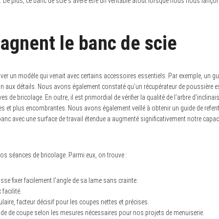
vail. De plus, ce banc de scie s’avère être un véritable atout lorsque nous nous
agnent le banc de scie
ver un modèle qui venait avec certains accessoires essentiels. Par exemple, un gu
ion aux détails. Nous avons également constaté qu’un récupérateur de poussière est
de bricolage. En outre, il est primordial de vérifier la qualité de l’arbre d’inclin
es et plus encombrantes. Nous avons également veillé à obtenir un guide de refent
banc avec une surface de travail étendue a augmenté significativement notre capaci
nos séances de bricolage. Parmi eux, on trouve :
se fixer facilement l’angle de sa lame sans crainte.
facilité.
laire, facteur décisif pour les coupes nettes et précises.
guide de coupe selon les mesures nécessaires pour nos projets de menuiserie.