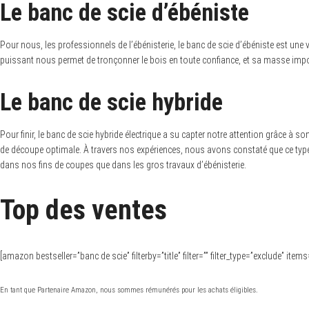
Le banc de scie d’ébéniste
Pour nous, les professionnels de l’ébénisterie, le banc de scie d’ébéniste est un
puissant nous permet de tronçonner le bois en toute confiance, et sa masse imposan
Le banc de scie hybride
Pour finir, le banc de scie hybride électrique a su capter notre attention grâce à s
de découpe optimale. À travers nos expériences, nous avons constaté que ce type
dans nos fins de coupes que dans les gros travaux d’ébénisterie.
Top des ventes
[amazon bestseller=”banc de scie” filterby=”title” filter=”” filter_type=”exclude” it
En tant que Partenaire Amazon, nous sommes rémunérés pour les achats éligibles.