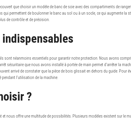
découvert que choisir un modèle de banc de scie avec des compartiments de rangem
qui permettent de boulonner le banc au sol ou à un socle, ce qui augmente la stab
plus de contrôle et de précision.
é indispensables
 ils sont néanmoins essentiels pour garantir notre protection. Nous avons compris
 d’arrêt sécuritaire que nous avons installé à portée de main permet d’arrêter la m
uvent arrivé de constater que la pièce de bois glissait en dehors du guide. Pour é
é pendant l’utilisation de la machine.
oisir ?
ant et nous offre une multitude de possibilités. Plusieurs modèles existent sur le 