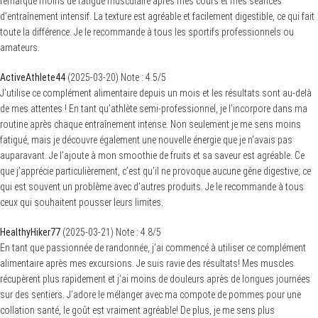
remarqué moins de fatigue musculaire après mes cours et mes séances
d’entraînement intensif. La texture est agréable et facilement digestible, ce qui fait
toute la différence. Je le recommande à tous les sportifs professionnels ou
amateurs.
ActiveAthlete44
(
2025-03-20
)
Note :
4.5
/5
J’utilise ce complément alimentaire depuis un mois et les résultats sont au-delà
de mes attentes ! En tant qu’athlète semi-professionnel, je l’incorpore dans ma
routine après chaque entraînement intense. Non seulement je me sens moins
fatigué, mais je découvre également une nouvelle énergie que je n’avais pas
auparavant. Je l’ajoute à mon smoothie de fruits et sa saveur est agréable. Ce
que j’apprécie particulièrement, c’est qu’il ne provoque aucune gêne digestive, ce
qui est souvent un problème avec d’autres produits. Je le recommande à tous
ceux qui souhaitent pousser leurs limites.
HealthyHiker77
(
2025-03-21
)
Note :
4.8
/5
En tant que passionnée de randonnée, j’ai commencé à utiliser ce complément
alimentaire après mes excursions. Je suis ravie des résultats! Mes muscles
récupèrent plus rapidement et j’ai moins de douleurs après de longues journées
sur des sentiers. J’adore le mélanger avec ma compote de pommes pour une
collation santé, le goût est vraiment agréable! De plus, je me sens plus