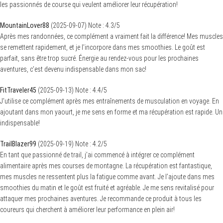
les passionnés de course qui veulent améliorer leur récupération!
MountainLover88
(
2025-09-07
)
Note :
4.3
/5
Après mes randonnées, ce complément a vraiment fait la différence! Mes muscles
se remettent rapidement, et je l’incorpore dans mes smoothies. Le goût est
parfait, sans être trop sucré. Énergie au rendez-vous pour les prochaines
aventures, c’est devenu indispensable dans mon sac!
FitTraveler45
(
2025-09-13
)
Note :
4.4
/5
J’utilise ce complément après mes entraînements de musculation en voyage. En
ajoutant dans mon yaourt, je me sens en forme et ma récupération est rapide. Un
indispensable!
TrailBlazer99
(
2025-09-19
)
Note :
4.2
/5
En tant que passionné de trail, j’ai commencé à intégrer ce complément
alimentaire après mes courses de montagne. La récupération est fantastique,
mes muscles ne ressentent plus la fatigue comme avant. Je l’ajoute dans mes
smoothies du matin et le goût est fruité et agréable. Je me sens revitalisé pour
attaquer mes prochaines aventures. Je recommande ce produit à tous les
coureurs qui cherchent à améliorer leur performance en plein air!