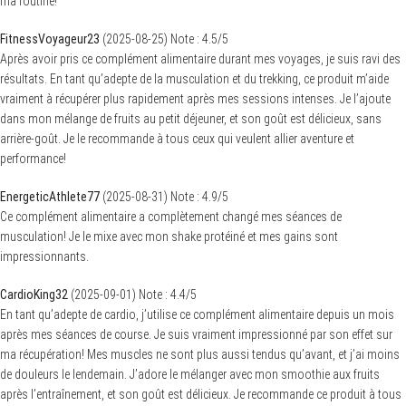
ma routine!
FitnessVoyageur23
(
2025-08-25
)
Note :
4.5
/5
Après avoir pris ce complément alimentaire durant mes voyages, je suis ravi des
résultats. En tant qu’adepte de la musculation et du trekking, ce produit m’aide
vraiment à récupérer plus rapidement après mes sessions intenses. Je l’ajoute
dans mon mélange de fruits au petit déjeuner, et son goût est délicieux, sans
arrière-goût. Je le recommande à tous ceux qui veulent allier aventure et
performance!
EnergeticAthlete77
(
2025-08-31
)
Note :
4.9
/5
Ce complément alimentaire a complètement changé mes séances de
musculation! Je le mixe avec mon shake protéiné et mes gains sont
impressionnants.
CardioKing32
(
2025-09-01
)
Note :
4.4
/5
En tant qu’adepte de cardio, j’utilise ce complément alimentaire depuis un mois
après mes séances de course. Je suis vraiment impressionné par son effet sur
ma récupération! Mes muscles ne sont plus aussi tendus qu’avant, et j’ai moins
de douleurs le lendemain. J’adore le mélanger avec mon smoothie aux fruits
après l’entraînement, et son goût est délicieux. Je recommande ce produit à tous