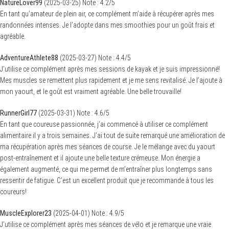
NatureLover99
(
2025-03-25
)
Note :
4.2
/5
En tant qu’amateur de plein air, ce complément m’aide à récupérer après mes
randonnées intenses. Je l’adopte dans mes smoothies pour un goût frais et
agréable.
AdventureAthlete88
(
2025-03-27
)
Note :
4.4
/5
J’utilise ce complément après mes sessions de kayak et je suis impressionné!
Mes muscles se remettent plus rapidement et je me sens revitalisé. Je l’ajoute à
mon yaourt, et le goût est vraiment agréable. Une belle trouvaille!
RunnerGirl77
(
2025-03-31
)
Note :
4.6
/5
En tant que coureuse passionnée, j’ai commencé à utiliser ce complément
alimentaire il y a trois semaines. J’ai tout de suite remarqué une amélioration de
ma récupération après mes séances de course. Je le mélange avec du yaourt
post-entraînement et il ajoute une belle texture crémeuse. Mon énergie a
également augmenté, ce qui me permet de m’entraîner plus longtemps sans
ressentir de fatigue. C’est un excellent produit que je recommande à tous les
coureurs!
MuscleExplorer23
(
2025-04-01
)
Note :
4.9
/5
J’utilise ce complément après mes séances de vélo et je remarque une vraie