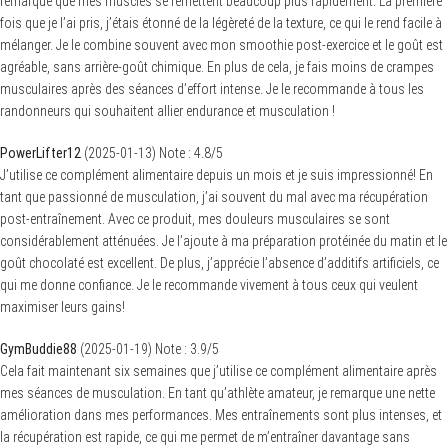
remarqué que mes muscles se remettent beaucoup plus rapidement. La première
fois que je l’ai pris, j’étais étonné de la légèreté de la texture, ce qui le rend facile à
mélanger. Je le combine souvent avec mon smoothie post-exercice et le goût est
agréable, sans arrière-goût chimique. En plus de cela, je fais moins de crampes
musculaires après des séances d’effort intense. Je le recommande à tous les
randonneurs qui souhaitent allier endurance et musculation !
PowerLifter12
(
2025-01-13
)
Note :
4.8
/5
J’utilise ce complément alimentaire depuis un mois et je suis impressionné! En
tant que passionné de musculation, j’ai souvent du mal avec ma récupération
post-entraînement. Avec ce produit, mes douleurs musculaires se sont
considérablement atténuées. Je l’ajoute à ma préparation protéinée du matin et le
goût chocolaté est excellent. De plus, j’apprécie l’absence d’additifs artificiels, ce
qui me donne confiance. Je le recommande vivement à tous ceux qui veulent
maximiser leurs gains!
GymBuddie88
(
2025-01-19
)
Note :
3.9
/5
Cela fait maintenant six semaines que j’utilise ce complément alimentaire après
mes séances de musculation. En tant qu’athlète amateur, je remarque une nette
amélioration dans mes performances. Mes entraînements sont plus intenses, et
la récupération est rapide, ce qui me permet de m’entraîner davantage sans