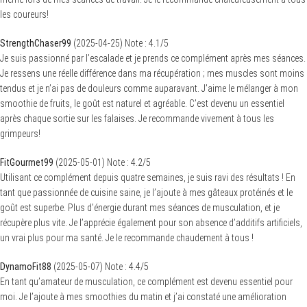
les coureurs!
StrengthChaser99
(
2025-04-25
)
Note :
4.1
/5
Je suis passionné par l’escalade et je prends ce complément après mes séances.
Je ressens une réelle différence dans ma récupération ; mes muscles sont moins
tendus et je n’ai pas de douleurs comme auparavant. J’aime le mélanger à mon
smoothie de fruits, le goût est naturel et agréable. C’est devenu un essentiel
après chaque sortie sur les falaises. Je recommande vivement à tous les
grimpeurs!
FitGourmet99
(
2025-05-01
)
Note :
4.2
/5
Utilisant ce complément depuis quatre semaines, je suis ravi des résultats ! En
tant que passionnée de cuisine saine, je l’ajoute à mes gâteaux protéinés et le
goût est superbe. Plus d’énergie durant mes séances de musculation, et je
récupère plus vite. Je l’apprécie également pour son absence d’additifs artificiels,
un vrai plus pour ma santé. Je le recommande chaudement à tous !
DynamoFit88
(
2025-05-07
)
Note :
4.4
/5
En tant qu’amateur de musculation, ce complément est devenu essentiel pour
moi. Je l’ajoute à mes smoothies du matin et j’ai constaté une amélioration