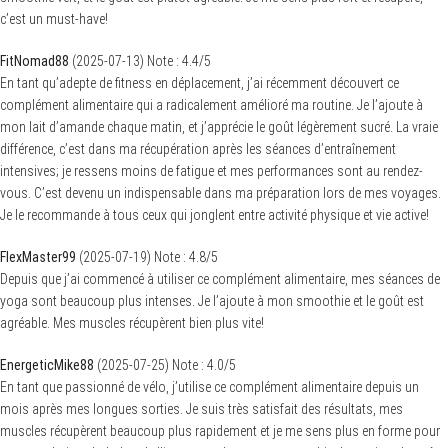
c’est un must-have!
FitNomad88
(
2025-07-13
)
Note :
4.4
/5
En tant qu’adepte de fitness en déplacement, j’ai récemment découvert ce
complément alimentaire qui a radicalement amélioré ma routine. Je l’ajoute à
mon lait d’amande chaque matin, et j’apprécie le goût légèrement sucré. La vraie
différence, c’est dans ma récupération après les séances d’entraînement
intensives; je ressens moins de fatigue et mes performances sont au rendez-
vous. C’est devenu un indispensable dans ma préparation lors de mes voyages.
Je le recommande à tous ceux qui jonglent entre activité physique et vie active!
FlexMaster99
(
2025-07-19
)
Note :
4.8
/5
Depuis que j’ai commencé à utiliser ce complément alimentaire, mes séances de
yoga sont beaucoup plus intenses. Je l’ajoute à mon smoothie et le goût est
agréable. Mes muscles récupèrent bien plus vite!
EnergeticMike88
(
2025-07-25
)
Note :
4.0
/5
En tant que passionné de vélo, j’utilise ce complément alimentaire depuis un
mois après mes longues sorties. Je suis très satisfait des résultats, mes
muscles récupèrent beaucoup plus rapidement et je me sens plus en forme pour