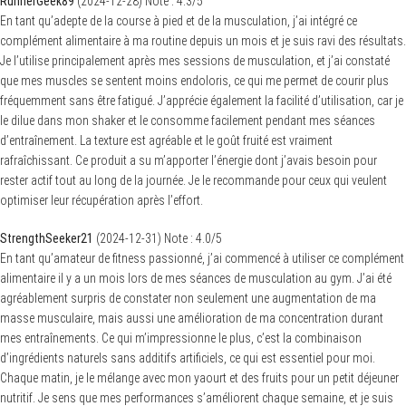
RunnerGeek89
(
2024-12-28
)
Note :
4.3
/5
En tant qu’adepte de la course à pied et de la musculation, j’ai intégré ce
complément alimentaire à ma routine depuis un mois et je suis ravi des résultats.
Je l’utilise principalement après mes sessions de musculation, et j’ai constaté
que mes muscles se sentent moins endoloris, ce qui me permet de courir plus
fréquemment sans être fatigué. J’apprécie également la facilité d’utilisation, car je
le dilue dans mon shaker et le consomme facilement pendant mes séances
d’entraînement. La texture est agréable et le goût fruité est vraiment
rafraîchissant. Ce produit a su m’apporter l’énergie dont j’avais besoin pour
rester actif tout au long de la journée. Je le recommande pour ceux qui veulent
optimiser leur récupération après l’effort.
StrengthSeeker21
(
2024-12-31
)
Note :
4.0
/5
En tant qu’amateur de fitness passionné, j’ai commencé à utiliser ce complément
alimentaire il y a un mois lors de mes séances de musculation au gym. J’ai été
agréablement surpris de constater non seulement une augmentation de ma
masse musculaire, mais aussi une amélioration de ma concentration durant
mes entraînements. Ce qui m’impressionne le plus, c’est la combinaison
d’ingrédients naturels sans additifs artificiels, ce qui est essentiel pour moi.
Chaque matin, je le mélange avec mon yaourt et des fruits pour un petit déjeuner
nutritif. Je sens que mes performances s’améliorent chaque semaine, et je suis