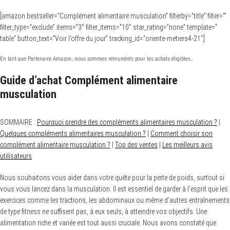
[amazon bestseller=”Complément alimentaire musculation” filterby=”title” filter=””
filter_type=”exclude” items=”3″ filter_items=”10″ star_rating=”none” template=”
table” button_text=”Voir l’offre du jour” tracking_id=”oriente-metiers4-21″]
En tant que Partenaire Amazon, nous sommes rémunérés pour les achats éligibles.
Guide d’achat Complément alimentaire
musculation
SOMMAIRE :
Pourquoi prendre des compléments alimentaires musculation ?
|
Quelques compléments alimentaires musculation ?
|
Comment choisir son
complément alimentaire musculation ?
|
Top des ventes
|
Les meilleurs avis
utilisateurs
Nous souhaitons vous aider dans votre quête pour la perte de poids, surtout si
vous vous lancez dans la musculation. Il est essentiel de garder à l’esprit que les
exercices comme les tractions, les abdominaux ou même d’autres entraînements
de type fitness ne suffisent pas, à eux seuls, à atteindre vos objectifs. Une
alimentation riche et variée est tout aussi cruciale. Nous avons constaté que