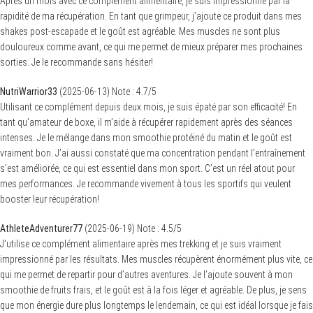
Après un mois avec ce complément alimentaire, je suis impressionné par la
rapidité de ma récupération. En tant que grimpeur, j’ajoute ce produit dans mes
shakes post-escapade et le goût est agréable. Mes muscles ne sont plus
douloureux comme avant, ce qui me permet de mieux préparer mes prochaines
sorties. Je le recommande sans hésiter!
NutriWarrior33
(
2025-06-13
)
Note :
4.7
/5
Utilisant ce complément depuis deux mois, je suis épaté par son efficacité! En
tant qu’amateur de boxe, il m’aide à récupérer rapidement après des séances
intenses. Je le mélange dans mon smoothie protéiné du matin et le goût est
vraiment bon. J’ai aussi constaté que ma concentration pendant l’entraînement
s’est améliorée, ce qui est essentiel dans mon sport. C’est un réel atout pour
mes performances. Je recommande vivement à tous les sportifs qui veulent
booster leur récupération!
AthleteAdventurer77
(
2025-06-19
)
Note :
4.5
/5
J’utilise ce complément alimentaire après mes trekking et je suis vraiment
impressionné par les résultats. Mes muscles récupèrent énormément plus vite, ce
qui me permet de repartir pour d’autres aventures. Je l’ajoute souvent à mon
smoothie de fruits frais, et le goût est à la fois léger et agréable. De plus, je sens
que mon énergie dure plus longtemps le lendemain, ce qui est idéal lorsque je fais