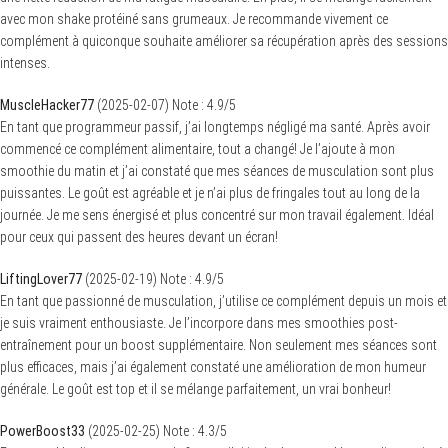
avec mon shake protéiné sans grumeaux. Je recommande vivement ce
complément à quiconque souhaite améliorer sa récupération après des sessions
intenses.
MuscleHacker77
(
2025-02-07
)
Note :
4.9
/5
En tant que programmeur passif, j’ai longtemps négligé ma santé. Après avoir
commencé ce complément alimentaire, tout a changé! Je l’ajoute à mon
smoothie du matin et j’ai constaté que mes séances de musculation sont plus
puissantes. Le goût est agréable et je n’ai plus de fringales tout au long de la
journée. Je me sens énergisé et plus concentré sur mon travail également. Idéal
pour ceux qui passent des heures devant un écran!
LiftingLover77
(
2025-02-19
)
Note :
4.9
/5
En tant que passionné de musculation, j’utilise ce complément depuis un mois et
je suis vraiment enthousiaste. Je l’incorpore dans mes smoothies post-
entraînement pour un boost supplémentaire. Non seulement mes séances sont
plus efficaces, mais j’ai également constaté une amélioration de mon humeur
générale. Le goût est top et il se mélange parfaitement, un vrai bonheur!
PowerBoost33
(
2025-02-25
)
Note :
4.3
/5