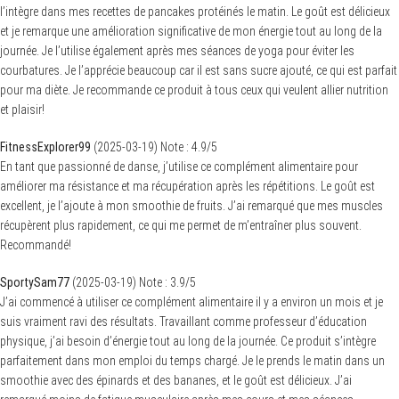
l’intègre dans mes recettes de pancakes protéinés le matin. Le goût est délicieux
et je remarque une amélioration significative de mon énergie tout au long de la
journée. Je l’utilise également après mes séances de yoga pour éviter les
courbatures. Je l’apprécie beaucoup car il est sans sucre ajouté, ce qui est parfait
pour ma diète. Je recommande ce produit à tous ceux qui veulent allier nutrition
et plaisir!
FitnessExplorer99
(
2025-03-19
)
Note :
4.9
/5
En tant que passionné de danse, j’utilise ce complément alimentaire pour
améliorer ma résistance et ma récupération après les répétitions. Le goût est
excellent, je l’ajoute à mon smoothie de fruits. J’ai remarqué que mes muscles
récupèrent plus rapidement, ce qui me permet de m’entraîner plus souvent.
Recommandé!
SportySam77
(
2025-03-19
)
Note :
3.9
/5
J’ai commencé à utiliser ce complément alimentaire il y a environ un mois et je
suis vraiment ravi des résultats. Travaillant comme professeur d’éducation
physique, j’ai besoin d’énergie tout au long de la journée. Ce produit s’intègre
parfaitement dans mon emploi du temps chargé. Je le prends le matin dans un
smoothie avec des épinards et des bananes, et le goût est délicieux. J’ai