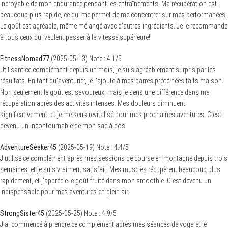
incroyable de mon endurance pendant les entraînements. Ma récupération est
beaucoup plus rapide, ce qui me permet de me concentrer sur mes performances.
Le goût est agréable, même mélangé avec d’autres ingrédients. Je le recommande
à tous ceux qui veulent passer à la vitesse supérieure!
FitnessNomad77
(
2025-05-13
)
Note :
4.1
/5
Utilisant ce complément depuis un mois, je suis agréablement surpris par les
résultats. En tant qu’aventurier, je l’ajoute à mes barres protéinées faits maison.
Non seulement le goût est savoureux, mais je sens une différence dans ma
récupération après des activités intenses. Mes douleurs diminuent
significativement, et je me sens revitalisé pour mes prochaines aventures. C’est
devenu un incontournable de mon sac à dos!
AdventureSeeker45
(
2025-05-19
)
Note :
4.4
/5
J’utilise ce complément après mes sessions de course en montagne depuis trois
semaines, et je suis vraiment satisfait! Mes muscles récupèrent beaucoup plus
rapidement, et j’apprécie le goût fruité dans mon smoothie. C’est devenu un
indispensable pour mes aventures en plein air.
StrongSister45
(
2025-05-25
)
Note :
4.9
/5
J’ai commencé à prendre ce complément après mes séances de yoga et le