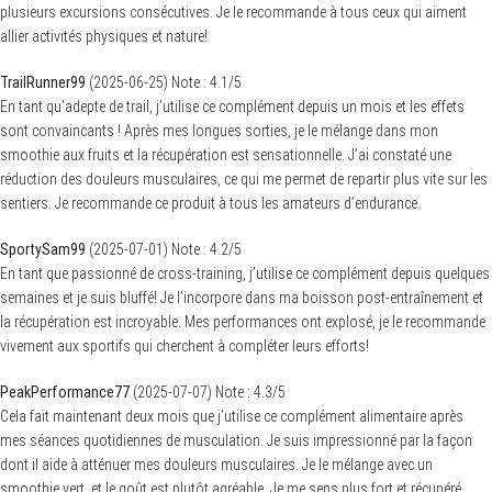
plusieurs excursions consécutives. Je le recommande à tous ceux qui aiment
allier activités physiques et nature!
TrailRunner99
(
2025-06-25
)
Note :
4.1
/5
En tant qu’adepte de trail, j’utilise ce complément depuis un mois et les effets
sont convaincants ! Après mes longues sorties, je le mélange dans mon
smoothie aux fruits et la récupération est sensationnelle. J’ai constaté une
réduction des douleurs musculaires, ce qui me permet de repartir plus vite sur les
sentiers. Je recommande ce produit à tous les amateurs d’endurance.
SportySam99
(
2025-07-01
)
Note :
4.2
/5
En tant que passionné de cross-training, j’utilise ce complément depuis quelques
semaines et je suis bluffé! Je l’incorpore dans ma boisson post-entraînement et
la récupération est incroyable. Mes performances ont explosé, je le recommande
vivement aux sportifs qui cherchent à compléter leurs efforts!
PeakPerformance77
(
2025-07-07
)
Note :
4.3
/5
Cela fait maintenant deux mois que j’utilise ce complément alimentaire après
mes séances quotidiennes de musculation. Je suis impressionné par la façon
dont il aide à atténuer mes douleurs musculaires. Je le mélange avec un
smoothie vert, et le goût est plutôt agréable. Je me sens plus fort et récupéré,