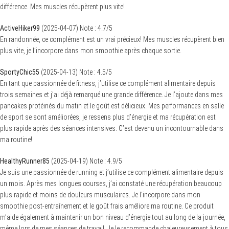
différence. Mes muscles récupèrent plus vite!
ActiveHiker99
(
2025-04-07
)
Note :
4.7
/5
En randonnée, ce complément est un vrai précieux! Mes muscles récupèrent bien
plus vite, je l’incorpore dans mon smoothie après chaque sortie.
SportyChic55
(
2025-04-13
)
Note :
4.5
/5
En tant que passionnée de fitness, j’utilise ce complément alimentaire depuis
trois semaines et j’ai déjà remarqué une grande différence. Je l’ajoute dans mes
pancakes protéinés du matin et le goût est délicieux. Mes performances en salle
de sport se sont améliorées, je ressens plus d’énergie et ma récupération est
plus rapide après des séances intensives. C’est devenu un incontournable dans
ma routine!
HealthyRunner85
(
2025-04-19
)
Note :
4.9
/5
Je suis une passionnée de running et j’utilise ce complément alimentaire depuis
un mois. Après mes longues courses, j’ai constaté une récupération beaucoup
plus rapide et moins de douleurs musculaires. Je l’incorpore dans mon
smoothie post-entraînement et le goût frais améliore ma routine. Ce produit
m’aide également à maintenir un bon niveau d’énergie tout au long de la journée,
même lors de mes séances de travail. Je le recommande chaleureusement à tous