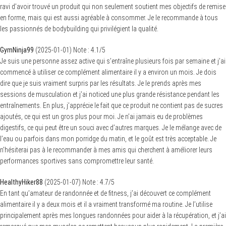
ravi d’avoir trouvé un produit qui non seulement soutient mes objectifs de remise
en forme, mais qui est aussi agréable à consommer. Je le recommande à tous
les passionnés de bodybuilding qui privilégient la qualité.
GymNinja99
(
2025-01-01
)
Note :
4.1
/5
Je suis une personne assez active qui s’entraîne plusieurs fois par semaine et j’ai
commencé à utiliser ce complément alimentaire il y a environ un mois. Je dois
dire que je suis vraiment surpris par les résultats. Je le prends après mes
sessions de musculation et j’ai noticed une plus grande résistance pendant les
entraînements. En plus, j’apprécie le fait que ce produit ne contient pas de sucres
ajoutés, ce qui est un gros plus pour moi. Je n’ai jamais eu de problèmes
digestifs, ce qui peut être un souci avec d’autres marques. Je le mélange avec de
l’eau ou parfois dans mon porridge du matin, et le goût est très acceptable. Je
n’hésiterai pas à le recommander à mes amis qui cherchent à améliorer leurs
performances sportives sans compromettre leur santé.
HealthyHiker88
(
2025-01-07
)
Note :
4.7
/5
En tant qu’amateur de randonnée et de fitness, j’ai découvert ce complément
alimentaire il y a deux mois et il a vraiment transformé ma routine. Je l’utilise
principalement après mes longues randonnées pour aider à la récupération, et j’ai