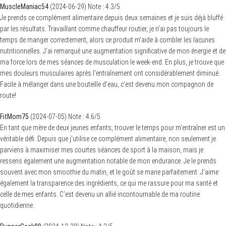
MuscleManiac54
(
2024-06-29
)
Note :
4.3
/5
Je prends ce complément alimentaire depuis deux semaines et je suis déjà bluffé
par les résultats. Travaillant comme chauffeur routier, je n’ai pas toujours le
temps de manger correctement, alors ce produit m’aide à combler les lacunes
nutritionnelles. J’ai remarqué une augmentation significative de mon énergie et de
ma force lors de mes séances de musculation le week-end. En plus, je trouve que
mes douleurs musculaires après l’entraînement ont considérablement diminué.
Facile à mélanger dans une bouteille d’eau, c’est devenu mon compagnon de
route!
FitMom75
(
2024-07-05
)
Note :
4.6
/5
En tant que mère de deux jeunes enfants, trouver le temps pour m’entraîner est un
véritable défi. Depuis que j’utilise ce complément alimentaire, non seulement je
parviens à maximiser mes courtes séances de sport à la maison, mais je
ressens également une augmentation notable de mon endurance. Je le prends
souvent avec mon smoothie du matin, et le goût se marie parfaitement. J’aime
également la transparence des ingrédients, ce qui me rassure pour ma santé et
celle de mes enfants. C’est devenu un allié incontournable de ma routine
quotidienne.