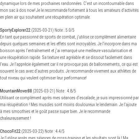
dynamique lors de mes prochaines randonnées. C’est un incontournable dans
mon sac à dos now! Je le recommande fortement à tous les amateurs d’activités
en plein air qui souhaitent une récupération optimale.
SportyExplorer22
(
2025-03-21
)
Note :
5.0
/5
En tant que passionné de sports de combat, j’utilise ce complément alimentaire
depuis quelques semaines et les effets sont incroyables. Je l’incorpore dans ma
boisson après l’entraînement et j’ai remarqué une meilleure vascularisation et
une récupération rapide. Sa texture est agréable et se dissout facilement dans
l’eau. Je l’apprécie également car il ne provoque pas de ballonnements, ce qui est
souvent le cas avec d’autres produits. Je recommande vivement aux athlètes de
tout niveau qui veulent optimiser leur performance!
MountainMover88
(
2025-03-21
)
Note :
4.8
/5
Utilisant ce complément après mes séances d’escalade, je suis impressionné par
ma récupération ! Mes muscles sont moins douloureux le lendemain. Je l’ajoute
à mes smoothies et le goût passe super bien. Je le recommande
chaleureusement !
ChocoFit22
(
2025-03-22
)
Note :
4.4
/5
Je l’utilise après mes séances de cross-training et les résultats sont là ! Ma