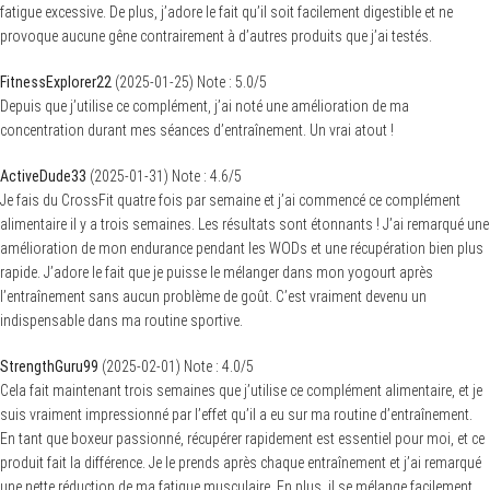
fatigue excessive. De plus, j’adore le fait qu’il soit facilement digestible et ne
provoque aucune gêne contrairement à d’autres produits que j’ai testés.
FitnessExplorer22
(
2025-01-25
)
Note :
5.0
/5
Depuis que j’utilise ce complément, j’ai noté une amélioration de ma
concentration durant mes séances d’entraînement. Un vrai atout !
ActiveDude33
(
2025-01-31
)
Note :
4.6
/5
Je fais du CrossFit quatre fois par semaine et j’ai commencé ce complément
alimentaire il y a trois semaines. Les résultats sont étonnants ! J’ai remarqué une
S
e
amélioration de mon endurance pendant les WODs et une récupération bien plus
a
rapide. J’adore le fait que je puisse le mélanger dans mon yogourt après
r
c
l’entraînement sans aucun problème de goût. C’est vraiment devenu un
h
indispensable dans ma routine sportive.
f
o
r
StrengthGuru99
(
2025-02-01
)
Note :
4.0
/5
:
Cela fait maintenant trois semaines que j’utilise ce complément alimentaire, et je
suis vraiment impressionné par l’effet qu’il a eu sur ma routine d’entraînement.
En tant que boxeur passionné, récupérer rapidement est essentiel pour moi, et ce
produit fait la différence. Je le prends après chaque entraînement et j’ai remarqué
une nette réduction de ma fatigue musculaire. En plus, il se mélange facilement