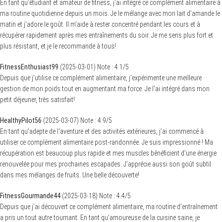
En tant qu’étudiant et amateur de fitness, j’ai intégré ce complément alimentaire à
ma routine quotidienne depuis un mois. Je le mélange avec mon lait d’amande le
matin et j’adore le goût. Il m’aide à rester concentré pendant les cours et à
récupérer rapidement après mes entraînements du soir. Je me sens plus fort et
plus résistant, et je le recommande à tous!
FitnessEnthusiast99
(
2025-03-01
)
Note :
4.1
/5
Depuis que j’utilise ce complément alimentaire, j’expérimente une meilleure
gestion de mon poids tout en augmentant ma force. Je l’ai intégré dans mon
petit déjeuner, très satisfait!
HealthyPilot56
(
2025-03-07
)
Note :
4.9
/5
En tant qu’adepte de l’aventure et des activités extérieures, j’ai commencé à
utiliser ce complément alimentaire post-randonnée. Je suis impressionné ! Ma
récupération est beaucoup plus rapide et mes muscles bénéficient d’une énergie
renouvelée pour mes prochaines escapades. J’apprécie aussi son goût subtil
dans mes mélanges de fruits. Une belle découverte!
FitnessGourmande44
(
2025-03-18
)
Note :
4.4
/5
Depuis que j’ai découvert ce complément alimentaire, ma routine d’entraînement
a pris un tout autre tournant. En tant qu’amoureuse de la cuisine saine, je