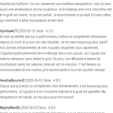
résultat est bluffant! J’ai non seulement une meilleure récupération, mais je sens
aussi une amélioration de ma souplesse. Je le mélange avec mon smoothie vert
et le goût est neutre, ce qui est parfait. Je recommande ce produit à toutes celles
qui cherchent à allier musculation et bien-être!
GymHawk77
(
2025-05-31
)
Note :
4.7
/5
En tant qu’athlète axé sur la performance, j’utilise ce complément alimentaire
depuis un mois et je suis ravi des résultats. Je me sens beaucoup plus réactif
lors de mes entraînements et mes muscles récupèrent plus rapidement.
J’apprécie particulièrement de le mélanger dans mon yaourt, où il ajoute une
texture crémeuse, sans altérer le goût. De plus, son efficacité à réduire les
courbatures après les séances intenses est un vrai plus. C’est devenu un
incontournable de ma routine, je le recommande à tous les sportifs sérieux!
HealthyMuscle42
(
2025-06-01
)
Note :
4.0
/5
Depuis que je prends ce complément, mes entraînements sont beaucoup plus
performants. Je l’ajoute à mon smoothie matinal et le goût est agréable. Ma
récupération est rapide, un vrai plus pour ma routine!
MightyMike88
(
2025-06-07
)
Note :
4.6
/5