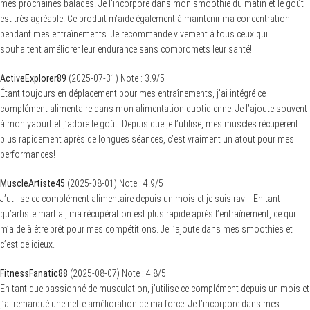
mes prochaines balades. Je l’incorpore dans mon smoothie du matin et le goût
est très agréable. Ce produit m’aide également à maintenir ma concentration
pendant mes entraînements. Je recommande vivement à tous ceux qui
souhaitent améliorer leur endurance sans compromets leur santé!
ActiveExplorer89
(
2025-07-31
)
Note :
3.9
/5
Étant toujours en déplacement pour mes entraînements, j’ai intégré ce
complément alimentaire dans mon alimentation quotidienne. Je l’ajoute souvent
à mon yaourt et j’adore le goût. Depuis que je l’utilise, mes muscles récupèrent
plus rapidement après de longues séances, c’est vraiment un atout pour mes
performances!
MuscleArtiste45
(
2025-08-01
)
Note :
4.9
/5
J’utilise ce complément alimentaire depuis un mois et je suis ravi ! En tant
qu’artiste martial, ma récupération est plus rapide après l’entraînement, ce qui
m’aide à être prêt pour mes compétitions. Je l’ajoute dans mes smoothies et
c’est délicieux.
FitnessFanatic88
(
2025-08-07
)
Note :
4.8
/5
En tant que passionné de musculation, j’utilise ce complément depuis un mois et
j’ai remarqué une nette amélioration de ma force. Je l’incorpore dans mes