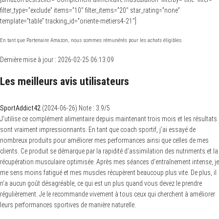
filter_type=”exclude” items=”10″ filter_items=”20″ star_rating=”none”
template=”table” tracking_id=”oriente-metiers4-21″]
En tant que Partenaire Amazon, nous sommes rémunérés pour les achats éligibles.
Dernière mise à jour : 2026-02-25 06:13:09
Les meilleurs avis utilisateurs
SportAddict42
(
2024-06-26
)
Note :
3.9
/5
J’utilise ce complément alimentaire depuis maintenant trois mois et les résultats
sont vraiment impressionnants. En tant que coach sportif, j’ai essayé de
nombreux produits pour améliorer mes performances ainsi que celles de mes
clients. Ce produit se démarque par la rapidité d’assimilation des nutriments et la
récupération musculaire optimisée. Après mes séances d’entraînement intense, je
me sens moins fatigué et mes muscles récupèrent beaucoup plus vite. De plus, il
n’a aucun goût désagréable, ce qui est un plus quand vous devez le prendre
régulièrement. Je le recommande vivement à tous ceux qui cherchent à améliorer
leurs performances sportives de manière naturelle.