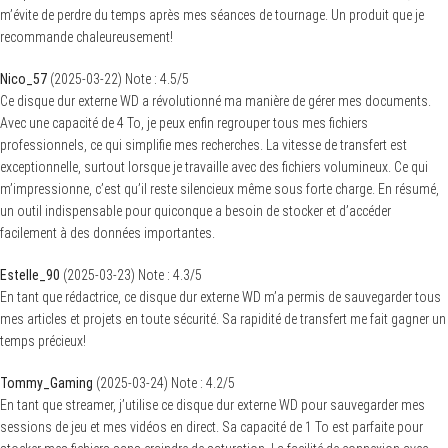
m’évite de perdre du temps après mes séances de tournage. Un produit que je
recommande chaleureusement!
Nico_57
(
2025-03-22
)
Note :
4.5
/5
Ce disque dur externe WD a révolutionné ma manière de gérer mes documents.
Avec une capacité de 4 To, je peux enfin regrouper tous mes fichiers
professionnels, ce qui simplifie mes recherches. La vitesse de transfert est
exceptionnelle, surtout lorsque je travaille avec des fichiers volumineux. Ce qui
m’impressionne, c’est qu’il reste silencieux même sous forte charge. En résumé,
un outil indispensable pour quiconque a besoin de stocker et d’accéder
facilement à des données importantes.
Estelle_90
(
2025-03-23
)
Note :
4.3
/5
En tant que rédactrice, ce disque dur externe WD m’a permis de sauvegarder tous
mes articles et projets en toute sécurité. Sa rapidité de transfert me fait gagner un
temps précieux!
Tommy_Gaming
(
2025-03-24
)
Note :
4.2
/5
En tant que streamer, j’utilise ce disque dur externe WD pour sauvegarder mes
sessions de jeu et mes vidéos en direct. Sa capacité de 1 To est parfaite pour