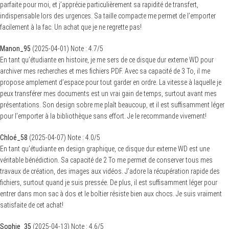
parfaite pour moi, et j’apprécie particulièrement sa rapidité de transfert,
indispensable lors des urgences. Sa taille compacte me permet de l’emporter
facilement à la fac. Un achat que je ne regrette pas!
Manon_95
(
2025-04-01
)
Note :
4.7
/5
En tant qu’étudiante en histoire, je me sers de ce disque dur externe WD pour
archiver mes recherches et mes fichiers PDF. Avec sa capacité de 3 To, il me
propose amplement d’espace pour tout garder en ordre. La vitesse à laquelle je
peux transférer mes documents est un vrai gain de temps, surtout avant mes
présentations. Son design sobre me plaît beaucoup, et il est suffisamment léger
pour l’emporter à la bibliothèque sans effort. Je le recommande vivement!
Chloé_58
(
2025-04-07
)
Note :
4.0
/5
En tant qu’étudiante en design graphique, ce disque dur externe WD est une
véritable bénédiction. Sa capacité de 2 To me permet de conserver tous mes
travaux de création, des images aux vidéos. J’adore la récupération rapide des
fichiers, surtout quand je suis pressée. De plus, il est suffisamment léger pour
entrer dans mon sac à dos et le boîtier résiste bien aux chocs. Je suis vraiment
satisfaite de cet achat!
Sophie_35
(
2025-04-13
)
Note :
4.6
/5