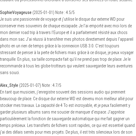
SophieVoyageuse
(
2025-01-01
)
Note :
4.5
/5
Je suis une passionnée de voyage et j’utilise le disque dur externe WD pour
conserver mes souvenirs de chaque escapade. Je l’ai emporté avec moi lors de
mon dernier road trip à travers l’Europe et il a parfaitement résisté aux chocs
dans mon sac. J’ai réussi à transférer mes photos directement depuis l’appareil
photo en un rien de temps grâce à la connexion USB 3.0. C’est toujours
stressant de penser à la perte de fichiers mais grâce à ce disque, je peux voyager
tranquille. En plus, sa taille compacte fait qu’il ne prend pas trop de place. Je le
recommande à tous les globe-trotteurs qui veulent sauvegarder leurs aventures
sans souci.
Alex_Style
(
2025-01-07
)
Note :
4.7
/5
En tant que musicien, j’enregistre souvent des sessions audio qui prennent
beaucoup de place. Ce disque dur externe WD est devenu mon meilleur allié pour
stocker mes travaux. La capacité de 4 To est incroyable, et je peux facilement y
garder plusieurs albums sans me soucier de manquer d’espace. J’apprécie
particulièrement la fonction de sauvegarde automatique qui me fait gagner un
temps précieux. Les transferts de fichiers sont rapides, ce qui est essentiel quand
j’ai des délais serrés pour mes projets. De plus, il est très silencieux lors de son