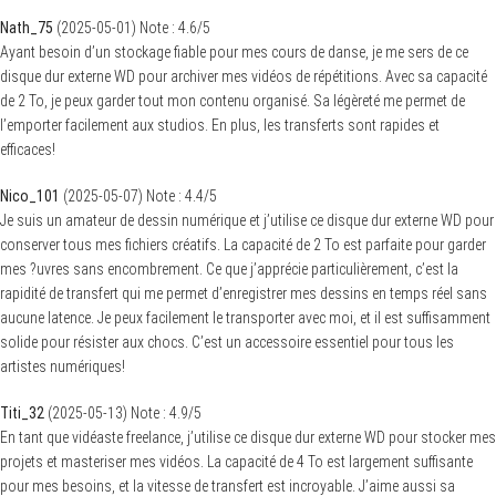
Nath_75
(
2025-05-01
)
Note :
4.6
/5
Ayant besoin d’un stockage fiable pour mes cours de danse, je me sers de ce
disque dur externe WD pour archiver mes vidéos de répétitions. Avec sa capacité
de 2 To, je peux garder tout mon contenu organisé. Sa légèreté me permet de
l’emporter facilement aux studios. En plus, les transferts sont rapides et
efficaces!
Nico_101
(
2025-05-07
)
Note :
4.4
/5
Je suis un amateur de dessin numérique et j’utilise ce disque dur externe WD pour
conserver tous mes fichiers créatifs. La capacité de 2 To est parfaite pour garder
mes ?uvres sans encombrement. Ce que j’apprécie particulièrement, c’est la
rapidité de transfert qui me permet d’enregistrer mes dessins en temps réel sans
aucune latence. Je peux facilement le transporter avec moi, et il est suffisamment
solide pour résister aux chocs. C’est un accessoire essentiel pour tous les
artistes numériques!
Titi_32
(
2025-05-13
)
Note :
4.9
/5
En tant que vidéaste freelance, j’utilise ce disque dur externe WD pour stocker mes
projets et masteriser mes vidéos. La capacité de 4 To est largement suffisante
pour mes besoins, et la vitesse de transfert est incroyable. J’aime aussi sa