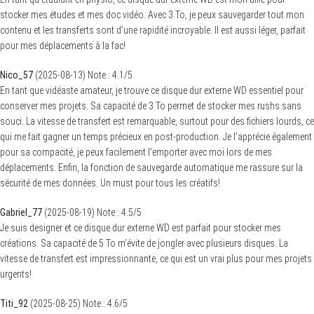
stocker mes études et mes doc vidéo. Avec 3 To, je peux sauvegarder tout mon
contenu et les transferts sont d’une rapidité incroyable. Il est aussi léger, parfait
pour mes déplacements à la fac!
Nico_57
(
2025-08-13
)
Note :
4.1
/5
En tant que vidéaste amateur, je trouve ce disque dur externe WD essentiel pour
conserver mes projets. Sa capacité de 3 To permet de stocker mes rushs sans
souci. La vitesse de transfert est remarquable, surtout pour des fichiers lourds, ce
qui me fait gagner un temps précieux en post-production. Je l’apprécie également
pour sa compacité, je peux facilement l’emporter avec moi lors de mes
déplacements. Enfin, la fonction de sauvegarde automatique me rassure sur la
sécurité de mes données. Un must pour tous les créatifs!
Gabriel_77
(
2025-08-19
)
Note :
4.5
/5
Je suis designer et ce disque dur externe WD est parfait pour stocker mes
créations. Sa capacité de 5 To m’évite de jongler avec plusieurs disques. La
vitesse de transfert est impressionnante, ce qui est un vrai plus pour mes projets
urgents!
Titi_92
(
2025-08-25
)
Note :
4.6
/5