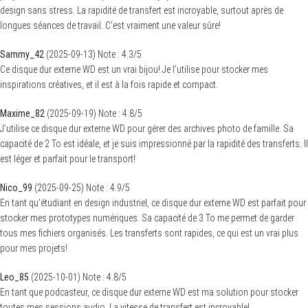
design sans stress. La rapidité de transfert est incroyable, surtout après de
longues séances de travail. C’est vraiment une valeur sûre!
Sammy_42
(
2025-09-13
)
Note :
4.3
/5
Ce disque dur externe WD est un vrai bijou! Je l’utilise pour stocker mes
inspirations créatives, et il est à la fois rapide et compact.
Maxime_82
(
2025-09-19
)
Note :
4.8
/5
J’utilise ce disque dur externe WD pour gérer des archives photo de famille. Sa
capacité de 2 To est idéale, et je suis impressionné par la rapidité des transferts. Il
est léger et parfait pour le transport!
Nico_99
(
2025-09-25
)
Note :
4.9
/5
En tant qu’étudiant en design industriel, ce disque dur externe WD est parfait pour
stocker mes prototypes numériques. Sa capacité de 3 To me permet de garder
tous mes fichiers organisés. Les transferts sont rapides, ce qui est un vrai plus
pour mes projets!
Leo_85
(
2025-10-01
)
Note :
4.8
/5
En tant que podcasteur, ce disque dur externe WD est ma solution pour stocker
toutes mes sessions audio. La vitesse de transfert est incroyable!