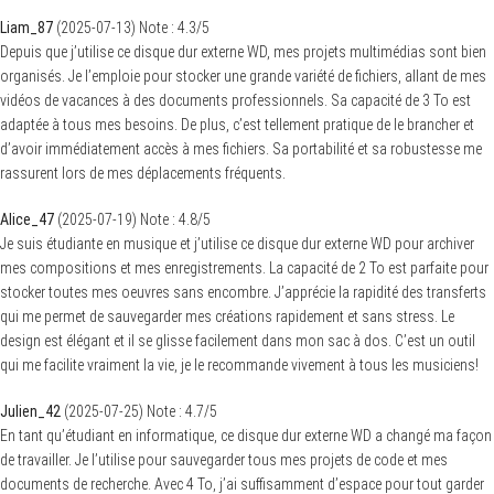
Liam_87
(
2025-07-13
)
Note :
4.3
/5
Depuis que j’utilise ce disque dur externe WD, mes projets multimédias sont bien
organisés. Je l’emploie pour stocker une grande variété de fichiers, allant de mes
vidéos de vacances à des documents professionnels. Sa capacité de 3 To est
adaptée à tous mes besoins. De plus, c’est tellement pratique de le brancher et
d’avoir immédiatement accès à mes fichiers. Sa portabilité et sa robustesse me
rassurent lors de mes déplacements fréquents.
Alice_47
(
2025-07-19
)
Note :
4.8
/5
Je suis étudiante en musique et j’utilise ce disque dur externe WD pour archiver
mes compositions et mes enregistrements. La capacité de 2 To est parfaite pour
stocker toutes mes oeuvres sans encombre. J’apprécie la rapidité des transferts
qui me permet de sauvegarder mes créations rapidement et sans stress. Le
design est élégant et il se glisse facilement dans mon sac à dos. C’est un outil
qui me facilite vraiment la vie, je le recommande vivement à tous les musiciens!
Julien_42
(
2025-07-25
)
Note :
4.7
/5
En tant qu’étudiant en informatique, ce disque dur externe WD a changé ma façon
de travailler. Je l’utilise pour sauvegarder tous mes projets de code et mes
documents de recherche. Avec 4 To, j’ai suffisamment d’espace pour tout garder