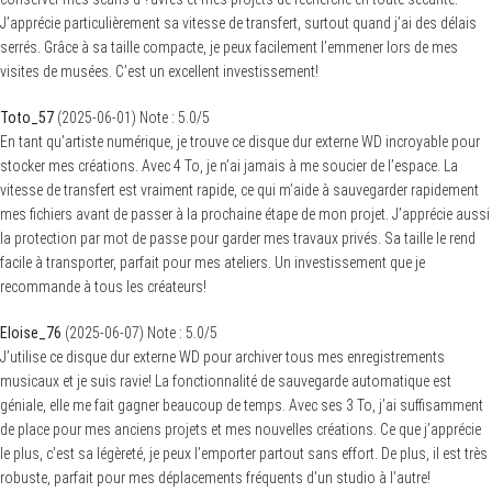
J’apprécie particulièrement sa vitesse de transfert, surtout quand j’ai des délais
serrés. Grâce à sa taille compacte, je peux facilement l’emmener lors de mes
visites de musées. C’est un excellent investissement!
Toto_57
(
2025-06-01
)
Note :
5.0
/5
En tant qu’artiste numérique, je trouve ce disque dur externe WD incroyable pour
stocker mes créations. Avec 4 To, je n’ai jamais à me soucier de l’espace. La
vitesse de transfert est vraiment rapide, ce qui m’aide à sauvegarder rapidement
mes fichiers avant de passer à la prochaine étape de mon projet. J’apprécie aussi
la protection par mot de passe pour garder mes travaux privés. Sa taille le rend
facile à transporter, parfait pour mes ateliers. Un investissement que je
recommande à tous les créateurs!
Eloise_76
(
2025-06-07
)
Note :
5.0
/5
J’utilise ce disque dur externe WD pour archiver tous mes enregistrements
musicaux et je suis ravie! La fonctionnalité de sauvegarde automatique est
géniale, elle me fait gagner beaucoup de temps. Avec ses 3 To, j’ai suffisamment
de place pour mes anciens projets et mes nouvelles créations. Ce que j’apprécie
le plus, c’est sa légèreté, je peux l’emporter partout sans effort. De plus, il est très
robuste, parfait pour mes déplacements fréquents d’un studio à l’autre!