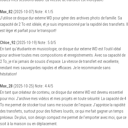
Max_82
(
2025-10-07
)
Note :
4.1
/5
J’utilise ce disque dur externe WD pour gérer des archives photo de famille. Sa
capacité de 2 To est idéale, et je suis impressionné par la rapidité des transferts. Il
est léger et parfait pour le transport!
Chloe_92
(
2025-10-19
)
Note :
5.0
/5
En tant qu’étudiante en musicologie, ce disque dur externe WD est l’outil idéal
pour archiver toutes mes compositions et enregistrements. Avec sa capacité de
2 To, je n’ai jamais de soucis d’espace. La vitesse de transfert est excellente,
rendant mes sauvegardes rapides et efficaces. Je le recommande sans
hésitation!
Max_28
(
2025-10-25
)
Note :
4.4
/5
En tant que créateur de contenu, ce disque dur externe WD est devenu essentiel
pour moi. J’archive mes vidéos et mes projets en toute sécurité. La capacité de 4
To me permet de stocker tout sans me soucier de l’espace. J’apprécie la rapidité
des transferts, surtout pour des fichiers lourds, ce qui me fait gagner un temps
précieux. De plus, son design compact me permet de l’emporter avec moi, que ce
soit à la maison ou en déplacement.