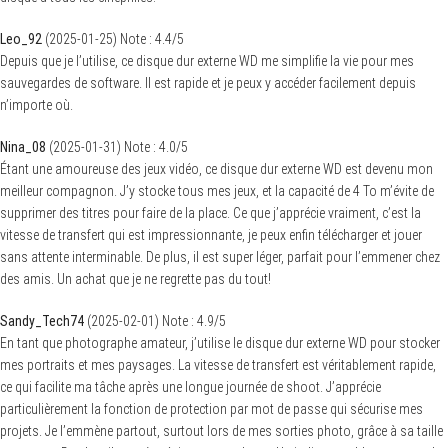
Leo_92
(
2025-01-25
)
Note :
4.4
/5
Depuis que je l’utilise, ce disque dur externe WD me simplifie la vie pour mes
sauvegardes de software. Il est rapide et je peux y accéder facilement depuis
n’importe où.
Nina_08
(
2025-01-31
)
Note :
4.0
/5
Étant une amoureuse des jeux vidéo, ce disque dur externe WD est devenu mon
meilleur compagnon. J’y stocke tous mes jeux, et la capacité de 4 To m’évite de
supprimer des titres pour faire de la place. Ce que j’apprécie vraiment, c’est la
vitesse de transfert qui est impressionnante, je peux enfin télécharger et jouer
sans attente interminable. De plus, il est super léger, parfait pour l’emmener chez
des amis. Un achat que je ne regrette pas du tout!
Sandy_Tech74
(
2025-02-01
)
Note :
4.9
/5
En tant que photographe amateur, j’utilise le disque dur externe WD pour stocker
mes portraits et mes paysages. La vitesse de transfert est véritablement rapide,
ce qui facilite ma tâche après une longue journée de shoot. J’apprécie
particulièrement la fonction de protection par mot de passe qui sécurise mes
projets. Je l’emmène partout, surtout lors de mes sorties photo, grâce à sa taille