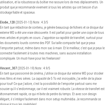
utilisation, et la robustesse du boîtier me rassure lors de mes déplacements. Un
produit que je recommande vivement à tous les artistes qui ont besoin d’un
stockage fiable et spacieux.
Elodie_128
(
2025-01-13
)
Note :
4.3
/5
En tant que rédactrice de contenu, je génère beaucoup de fichiers et ce disque dur
externe WD a été une vraie découverte. Il est parfait pour garder une copie de tous
mes articles et projets en cours. J’apprécie sa rapidité de transfert, surtout pour
les documents lourds comme des PDF. Sa taille compacte fait que je peux
l’emporter partout, même dans mon sac à main. Et le meilleur, c’est que je peux le
connecter facilement à toutes mes machines, sans aucune installation
compliquée. Un must-have pour les freelances!
Vincent_307
(
2025-01-19
)
Note :
4.9
/5
En tant que passionné de cinéma, j’utilise ce disque dur externe WD pour stocker
mes films et mes séries. La capacité de 5 To est incroyable, j’ai enfin de la place
pour tout! Ce que j’adore, c’est la possibilité de l’emporter partout sans me
soucier qu’il s’endommage, car il est vraiment robuste. La vitesse de transfert est
étonnamment rapide, ce qui m’évite de perdre du temps. Et avec son design
élégant, il s’intègre facilement dans mon setup multimédia. Je recommande ce
disque à tous les cinéphiles!