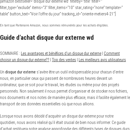
[amazon bestseller=”disque dur externe wd” filterby=”title” filter=””
filter_type=”exclude” items=”3″ filter_items=”10″ star_rating=”none” template=”
table” button_text=”Voir l’offre du jour” tracking_id=”oriente-metiers4-21″]
En tant que Partenaire Amazon, nous sommes rémunérés pour les achats éligibles.
Guide d’achat disque dur externe wd
SOMMAIRE :
Les avantages et bénéfices d’un disque dur externe
|
Comment
choisir un disque dur externe??
|
Top des ventes
|
Les meilleurs avis utilisateurs
Un
disque dur externe
s’avère être un outil indispensable pour chacun d’entre
nous, en particulier ceux qui passent de nombreuses heures devant un
ordinateur, que ce soit pour le travail, les études ou même pour des projets
personnels. Non seulement il nous permet d’organiser et de stocker nos fichiers,
nos documents et nos notes de manière plus efficace, mais il facilite également le
transport de ces données essentielles où que nous allions.
Lorsque nous avons décidé d’acquérir un disque dur externe pour notre
quotidien, nous avons réalisé qu’il était crucial de bien nous informer. Ce guide
d’achat restituera notre analyse approfondie des différents types de disques durs