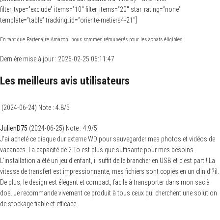
filter_type=”exclude” items=”10″ filter_items=”20″ star_rating=”none”
template=”table” tracking_id=”oriente-metiers4-21″]
En tant que Partenaire Amazon, nous sommes rémunérés pour les achats éligibles.
Dernière mise à jour : 2026-02-25 06:11:47
Les meilleurs avis utilisateurs
(
2024-06-24
)
Note :
4.8
/5
JulienD75
(
2024-06-25
)
Note :
4.9
/5
J’ai acheté ce disque dur externe WD pour sauvegarder mes photos et vidéos de
vacances. La capacité de 2 To est plus que suffisante pour mes besoins.
L’installation a été un jeu d’enfant, il suffit de le brancher en USB et c’est parti! La
vitesse de transfert est impressionnante, mes fichiers sont copiés en un clin d’?il.
De plus, le design est élégant et compact, facile à transporter dans mon sac à
dos. Je recommande vivement ce produit à tous ceux qui cherchent une solution
de stockage fiable et efficace.