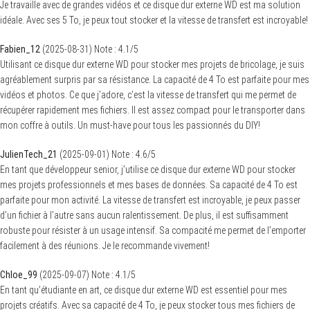
Je travaille avec de grandes vidéos et ce disque dur externe WD est ma solution
idéale. Avec ses 5 To, je peux tout stocker et la vitesse de transfert est incroyable!
Fabien_12
(
2025-08-31
)
Note :
4.1
/5
Utilisant ce disque dur externe WD pour stocker mes projets de bricolage, je suis
agréablement surpris par sa résistance. La capacité de 4 To est parfaite pour mes
vidéos et photos. Ce que j’adore, c’est la vitesse de transfert qui me permet de
récupérer rapidement mes fichiers. Il est assez compact pour le transporter dans
mon coffre à outils. Un must-have pour tous les passionnés du DIY!
JulienTech_21
(
2025-09-01
)
Note :
4.6
/5
En tant que développeur senior, j’utilise ce disque dur externe WD pour stocker
mes projets professionnels et mes bases de données. Sa capacité de 4 To est
parfaite pour mon activité. La vitesse de transfert est incroyable, je peux passer
d’un fichier à l’autre sans aucun ralentissement. De plus, il est suffisamment
robuste pour résister à un usage intensif. Sa compacité me permet de l’emporter
facilement à des réunions. Je le recommande vivement!
Chloe_99
(
2025-09-07
)
Note :
4.1
/5
En tant qu’étudiante en art, ce disque dur externe WD est essentiel pour mes
projets créatifs. Avec sa capacité de 4 To, je peux stocker tous mes fichiers de