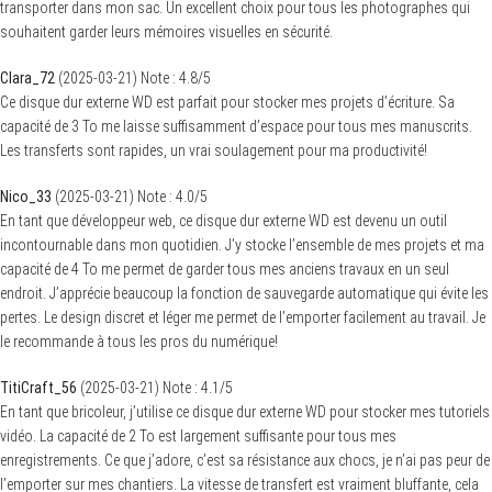
transporter dans mon sac. Un excellent choix pour tous les photographes qui
souhaitent garder leurs mémoires visuelles en sécurité.
Clara_72
(
2025-03-21
)
Note :
4.8
/5
Ce disque dur externe WD est parfait pour stocker mes projets d’écriture. Sa
capacité de 3 To me laisse suffisamment d’espace pour tous mes manuscrits.
Les transferts sont rapides, un vrai soulagement pour ma productivité!
Nico_33
(
2025-03-21
)
Note :
4.0
/5
En tant que développeur web, ce disque dur externe WD est devenu un outil
incontournable dans mon quotidien. J’y stocke l’ensemble de mes projets et ma
capacité de 4 To me permet de garder tous mes anciens travaux en un seul
endroit. J’apprécie beaucoup la fonction de sauvegarde automatique qui évite les
pertes. Le design discret et léger me permet de l’emporter facilement au travail. Je
le recommande à tous les pros du numérique!
TitiCraft_56
(
2025-03-21
)
Note :
4.1
/5
En tant que bricoleur, j’utilise ce disque dur externe WD pour stocker mes tutoriels
vidéo. La capacité de 2 To est largement suffisante pour tous mes
enregistrements. Ce que j’adore, c’est sa résistance aux chocs, je n’ai pas peur de
l’emporter sur mes chantiers. La vitesse de transfert est vraiment bluffante, cela