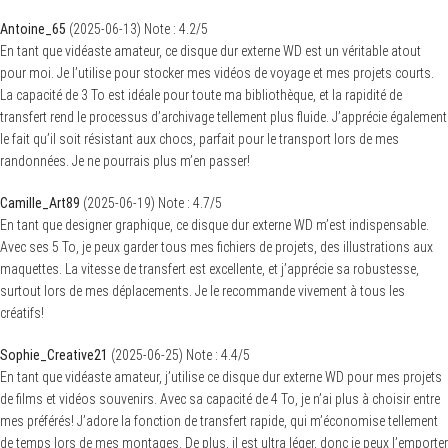
Antoine_65
(
2025-06-13
)
Note :
4.2
/5
En tant que vidéaste amateur, ce disque dur externe WD est un véritable atout
pour moi. Je l’utilise pour stocker mes vidéos de voyage et mes projets courts.
La capacité de 3 To est idéale pour toute ma bibliothèque, et la rapidité de
transfert rend le processus d’archivage tellement plus fluide. J’apprécie également
le fait qu’il soit résistant aux chocs, parfait pour le transport lors de mes
randonnées. Je ne pourrais plus m’en passer!
Camille_Art89
(
2025-06-19
)
Note :
4.7
/5
En tant que designer graphique, ce disque dur externe WD m’est indispensable.
Avec ses 5 To, je peux garder tous mes fichiers de projets, des illustrations aux
maquettes. La vitesse de transfert est excellente, et j’apprécie sa robustesse,
surtout lors de mes déplacements. Je le recommande vivement à tous les
créatifs!
Sophie_Creative21
(
2025-06-25
)
Note :
4.4
/5
En tant que vidéaste amateur, j’utilise ce disque dur externe WD pour mes projets
de films et vidéos souvenirs. Avec sa capacité de 4 To, je n’ai plus à choisir entre
mes préférés! J’adore la fonction de transfert rapide, qui m’économise tellement
de temps lors de mes montages. De plus, il est ultra léger, donc je peux l’emporter