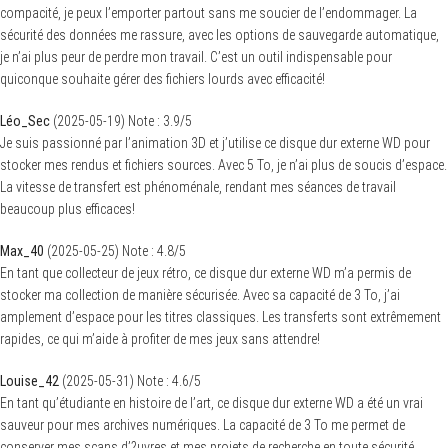
compacité, je peux l’emporter partout sans me soucier de l’endommager. La
sécurité des données me rassure, avec les options de sauvegarde automatique,
je n’ai plus peur de perdre mon travail. C’est un outil indispensable pour
quiconque souhaite gérer des fichiers lourds avec efficacité!
Léo_Sec
(
2025-05-19
)
Note :
3.9
/5
Je suis passionné par l’animation 3D et j’utilise ce disque dur externe WD pour
stocker mes rendus et fichiers sources. Avec 5 To, je n’ai plus de soucis d’espace.
La vitesse de transfert est phénoménale, rendant mes séances de travail
beaucoup plus efficaces!
Max_40
(
2025-05-25
)
Note :
4.8
/5
En tant que collecteur de jeux rétro, ce disque dur externe WD m’a permis de
stocker ma collection de manière sécurisée. Avec sa capacité de 3 To, j’ai
amplement d’espace pour les titres classiques. Les transferts sont extrêmement
rapides, ce qui m’aide à profiter de mes jeux sans attendre!
Louise_42
(
2025-05-31
)
Note :
4.6
/5
En tant qu’étudiante en histoire de l’art, ce disque dur externe WD a été un vrai
sauveur pour mes archives numériques. La capacité de 3 To me permet de
conserver mes scans d’?uvres et mes projets de recherche en toute sécurité.