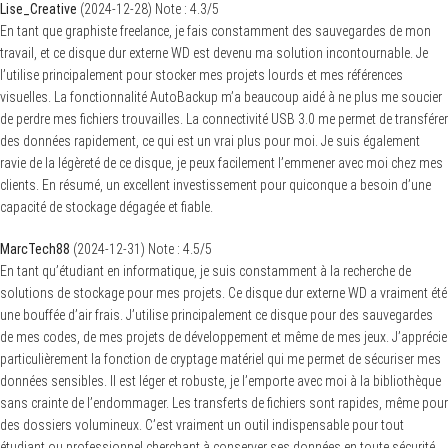
Lise_Creative
(
2024-12-28
)
Note :
4.3
/5
En tant que graphiste freelance, je fais constamment des sauvegardes de mon
travail, et ce disque dur externe WD est devenu ma solution incontournable. Je
l’utilise principalement pour stocker mes projets lourds et mes références
visuelles. La fonctionnalité AutoBackup m’a beaucoup aidé à ne plus me soucier
de perdre mes fichiers trouvailles. La connectivité USB 3.0 me permet de transférer
des données rapidement, ce qui est un vrai plus pour moi. Je suis également
ravie de la légèreté de ce disque, je peux facilement l’emmener avec moi chez mes
clients. En résumé, un excellent investissement pour quiconque a besoin d’une
capacité de stockage dégagée et fiable.
MarcTech88
(
2024-12-31
)
Note :
4.5
/5
En tant qu’étudiant en informatique, je suis constamment à la recherche de
solutions de stockage pour mes projets. Ce disque dur externe WD a vraiment été
une bouffée d’air frais. J’utilise principalement ce disque pour des sauvegardes
de mes codes, de mes projets de développement et même de mes jeux. J’apprécie
particulièrement la fonction de cryptage matériel qui me permet de sécuriser mes
données sensibles. Il est léger et robuste, je l’emporte avec moi à la bibliothèque
sans crainte de l’endommager. Les transferts de fichiers sont rapides, même pour
des dossiers volumineux. C’est vraiment un outil indispensable pour tout
étudiant ou professionnel cherchant à conserver ses données en toute sécurité.