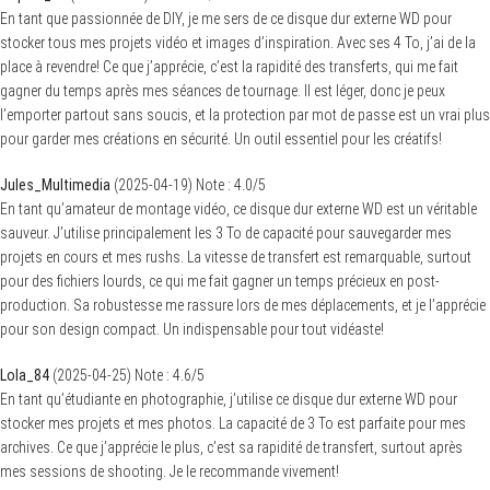
En tant que passionnée de DIY, je me sers de ce disque dur externe WD pour
stocker tous mes projets vidéo et images d’inspiration. Avec ses 4 To, j’ai de la
place à revendre! Ce que j’apprécie, c’est la rapidité des transferts, qui me fait
gagner du temps après mes séances de tournage. Il est léger, donc je peux
l’emporter partout sans soucis, et la protection par mot de passe est un vrai plus
pour garder mes créations en sécurité. Un outil essentiel pour les créatifs!
Jules_Multimedia
(
2025-04-19
)
Note :
4.0
/5
En tant qu’amateur de montage vidéo, ce disque dur externe WD est un véritable
sauveur. J’utilise principalement les 3 To de capacité pour sauvegarder mes
projets en cours et mes rushs. La vitesse de transfert est remarquable, surtout
pour des fichiers lourds, ce qui me fait gagner un temps précieux en post-
production. Sa robustesse me rassure lors de mes déplacements, et je l’apprécie
pour son design compact. Un indispensable pour tout vidéaste!
Lola_84
(
2025-04-25
)
Note :
4.6
/5
En tant qu’étudiante en photographie, j’utilise ce disque dur externe WD pour
stocker mes projets et mes photos. La capacité de 3 To est parfaite pour mes
archives. Ce que j’apprécie le plus, c’est sa rapidité de transfert, surtout après
mes sessions de shooting. Je le recommande vivement!