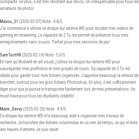
compacte. De plus, il est très résistant aux chocs. Un indispensable pour tous les
amateurs de photo!
Maxou_21
(
2025-02-07
)
Note :
4.8
/5
J’ai commencé à utiliser ce disque dur externe WD pour stocker mes vidéos de
gaming en streaming. La capacité de 2 To me permet de préserver tous mes
enregistrements sans soucis. Parfait pour mes sessions de jeu!
SamTech98
(
2025-02-19
)
Note :
5.0
/5
En tant qu’étudiant en art visuel, j’utilise ce disque dur externe WD pour
S
sauvegarder mes portfolios et mes projets de cours. Sa capacité de 3 To est
e
a
idéale pour garder tous mes fichiers organisés. J’apprécie beaucoup la vitesse de
r
transfert, surtout pour les gros fichiers Photoshop. En plus, il est suffisamment
c
h
léger pour que je puisse le transporter facilement lors de mes présentations. Un
f
must-have pour tous les étudiants créatifs!
o
r
:
Marie_Savvy
(
2025-02-25
)
Note :
4.9
/5
Ce disque dur externe WD m’a beaucoup aidé à organiser mes travaux de
recherche. Je transfère des fichiers volumineux en un rien de temps, ce qui m’évite
des heures d’attente. Je suis ravie!