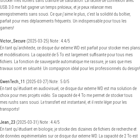
stocker mes fichiers sans craindre de saturation. La facilité de connexion avec
USB 3.0 me fait gagner un temps précieux, et je peux relancer mes
enregistrements sans souci. Ce que j’aime le plus, c’est la solidité du boîtier,
parfait pour mes déplacements fréquents. Un indispensable pour tous les
gamers!
Victor_Secure
(
2025-03-25
)
Note :
4.4
/5
En tant qu’architecte, ce disque dur externe WD est parfait pour stocker mes plans
et modélisations. La capacité de 5 To est largement suffisante pour tous mes
fichiers. La fonction de sauvegarde automatique me rassure, je sais que mes
travaux sont en sécurité. Un compagnon idéal pour les professionnels du design!
GwenTech_11
(
2025-03-27
)
Note :
5.0
/5
En tant qu’étudiant en audiovisuel, ce disque dur externe WD est ma solution de
choix pour mes projets vidéo. Sa capacité de 4 To me permet de stocker tous
mes rushs sans souci. Le transfert est instantané, et il reste léger pour les
transports!
Jean_23
(
2025-03-31
)
Note :
4.4
/5
En tant qu’étudiant en biologie, je stocke des dizaines de fichiers de recherche et
de données expérimentales sur ce disque dur externe WD. La capacité de 2 To est