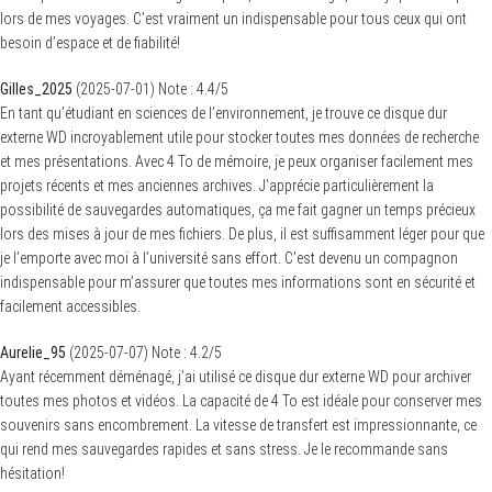
lors de mes voyages. C’est vraiment un indispensable pour tous ceux qui ont
besoin d’espace et de fiabilité!
Gilles_2025
(
2025-07-01
)
Note :
4.4
/5
En tant qu’étudiant en sciences de l’environnement, je trouve ce disque dur
externe WD incroyablement utile pour stocker toutes mes données de recherche
et mes présentations. Avec 4 To de mémoire, je peux organiser facilement mes
projets récents et mes anciennes archives. J’apprécie particulièrement la
possibilité de sauvegardes automatiques, ça me fait gagner un temps précieux
lors des mises à jour de mes fichiers. De plus, il est suffisamment léger pour que
je l’emporte avec moi à l’université sans effort. C’est devenu un compagnon
indispensable pour m’assurer que toutes mes informations sont en sécurité et
facilement accessibles.
Aurelie_95
(
2025-07-07
)
Note :
4.2
/5
Ayant récemment déménagé, j’ai utilisé ce disque dur externe WD pour archiver
toutes mes photos et vidéos. La capacité de 4 To est idéale pour conserver mes
souvenirs sans encombrement. La vitesse de transfert est impressionnante, ce
qui rend mes sauvegardes rapides et sans stress. Je le recommande sans
hésitation!