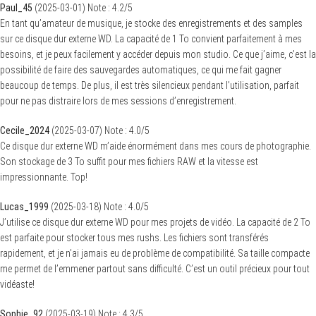
Paul_45
(
2025-03-01
)
Note :
4.2
/5
En tant qu’amateur de musique, je stocke des enregistrements et des samples
sur ce disque dur externe WD. La capacité de 1 To convient parfaitement à mes
besoins, et je peux facilement y accéder depuis mon studio. Ce que j’aime, c’est la
possibilité de faire des sauvegardes automatiques, ce qui me fait gagner
beaucoup de temps. De plus, il est très silencieux pendant l’utilisation, parfait
pour ne pas distraire lors de mes sessions d’enregistrement.
Cecile_2024
(
2025-03-07
)
Note :
4.0
/5
Ce disque dur externe WD m’aide énormément dans mes cours de photographie.
Son stockage de 3 To suffit pour mes fichiers RAW et la vitesse est
impressionnante. Top!
Lucas_1999
(
2025-03-18
)
Note :
4.0
/5
J’utilise ce disque dur externe WD pour mes projets de vidéo. La capacité de 2 To
est parfaite pour stocker tous mes rushs. Les fichiers sont transférés
rapidement, et je n’ai jamais eu de problème de compatibilité. Sa taille compacte
me permet de l’emmener partout sans difficulté. C’est un outil précieux pour tout
vidéaste!
Sophie_92
(
2025-03-19
)
Note :
4.3
/5