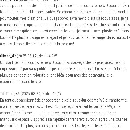
Je suis passionnée de bricolage et j’utilise ce disque dur externe WD pour stocker
tous mes projets et tutoriels vidéo. Sa capacité de 4 To est largement suffisante
pour toutes mes créations. Ce que j’apprécie vraiment, c’est sa robustesse, je ne
crains pas de l’emporter sur mes chantiers. Les transferts de fichiers sont rapides
et sans interruption, ce qui est essentiel lorsque je travaille avec plusieurs fichiers
lourds. De plus, le design est élégant et je peux facilement le ranger dans ma boîte
à outils. Un excellent choix pour les bricoleurs!
Olivier_42
(
2025-03-19
)
Note :
4.7
/5
Utilisant ce disque dur externe WD pour mes sauvegardes de jeux vidéo, je suis
impressionné par sa rapidité. Je peux transférer des gros fichiers en un éclair. De
plus, sa conception robuste le rend idéal pour mes déplacements, je le
recommande sans hésiter!
TitiTech_45
(
2025-03-20
)
Note :
4.9
/5
En tant que passionné de photographie, ce disque dur externe WD a transformé
ma manière de gérer mes clichés. J’utilise régulièrement le format RAW, et la
capacité de 4 To me permet d’archiver tous mes travaux sans craindre de
manquer d’espace. J’apprécie sa rapidité de transfert, surtout après une journée
de shooting. De plus, son design minimaliste et sa légèreté le rendent facile à