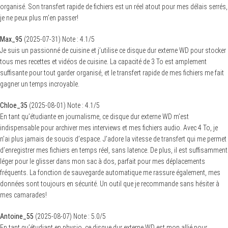
organisé. Son transfert rapide de fichiers est un réel atout pour mes délais serrés,
je ne peux plus m’en passer!
Max_95
(
2025-07-31
)
Note :
4.1
/5
Je suis un passionné de cuisine et j’utilise ce disque dur externe WD pour stocker
tous mes recettes et vidéos de cuisine. La capacité de 3 To est amplement
suffisante pour tout garder organisé, et le transfert rapide de mes fichiers me fait
gagner un temps incroyable.
Chloe_35
(
2025-08-01
)
Note :
4.1
/5
En tant qu’étudiante en journalisme, ce disque dur externe WD m’est
indispensable pour archiver mes interviews et mes fichiers audio. Avec 4 To, je
n’ai plus jamais de soucis d’espace. J’adore la vitesse de transfert qui me permet
d’enregistrer mes fichiers en temps réel, sans latence. De plus, il est suffisamment
léger pour le glisser dans mon sac à dos, parfait pour mes déplacements
fréquents. La fonction de sauvegarde automatique me rassure également, mes
données sont toujours en sécurité. Un outil que je recommande sans hésiter à
mes camarades!
Antoine_55
(
2025-08-07
)
Note :
5.0
/5
En tant qu’étudiant en physio, ce disque dur externe WD est mon allié pour