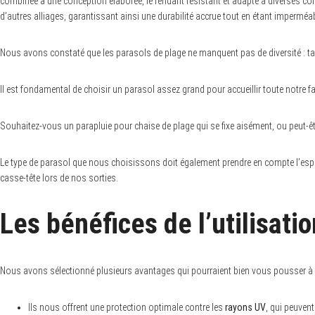
combinée à une conception élaborée, le rendant résistant et adapté à diverses c
d’autres alliages, garantissant ainsi une durabilité accrue tout en étant imperm
Nous avons constaté que les parasols de plage ne manquent pas de diversité : taill
Il est fondamental de choisir un parasol assez grand pour accueillir toute notre
Souhaitez-vous un parapluie pour chaise de plage qui se fixe aisément, ou peut-ê
Le type de parasol que nous choisissons doit également prendre en compte l’espa
casse-tête lors de nos sorties.
Les bénéfices de l’utilisati
Nous avons sélectionné plusieurs avantages qui pourraient bien vous pousser à e
Ils nous offrent une protection optimale contre les
rayons UV
, qui peuven