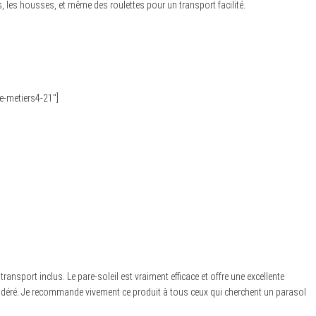
les, les housses, et même des roulettes pour un transport facilité.
te-metiers4-21″]
ansport inclus. Le pare-soleil est vraiment efficace et offre une excellente
odéré. Je recommande vivement ce produit à tous ceux qui cherchent un parasol