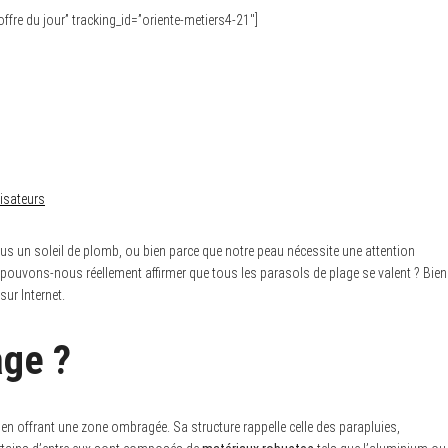
’offre du jour” tracking_id=”oriente-metiers4-21″]
lisateurs
s un soleil de plomb, ou bien parce que notre peau nécessite une attention
s pouvons-nous réellement affirmer que tous les parasols de plage se valent ? Bien
ur Internet.
age ?
l en offrant une zone ombragée. Sa structure rappelle celle des parapluies,