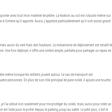
ansporter avec tout mon matériel de pêche. La fixation au sol est robuste même sur
 à l’ombre qu’il apporte. Aussi, j’apprécie particulièrement qu’il soit assez grand
ais aussi du vent frais des hauteurs. Le mécanisme de déploiement est intuitif et
e. Une fois déployé, il offre une ombre ample, parfaite pour partager un repas en
table même lorsque les enfants jouent autour. Le sac de transport est
uatre personnes. En plus de son rôle principal de pare-soleil, il ajoute une touche
e l’ai utilisé non seulement pour me protéger du soleil, mais aussi pour créer un
e l’aide pour le porter depuis le parking jusqu’au sable. Le petit plus, c’est le