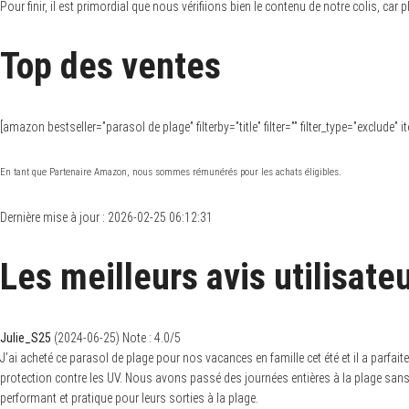
Pour finir, il est primordial que nous vérifiions bien le contenu de notre colis, ca
Top des ventes
[amazon bestseller=”parasol de plage” filterby=”title” filter=”” filter_type=”exclude
En tant que Partenaire Amazon, nous sommes rémunérés pour les achats éligibles.
Dernière mise à jour : 2026-02-25 06:12:31
Les meilleurs avis utilisate
Julie_S25
(
2024-06-25
)
Note :
4.0
/5
J’ai acheté ce parasol de plage pour nos vacances en famille cet été et il a parfait
protection contre les UV. Nous avons passé des journées entières à la plage san
performant et pratique pour leurs sorties à la plage.