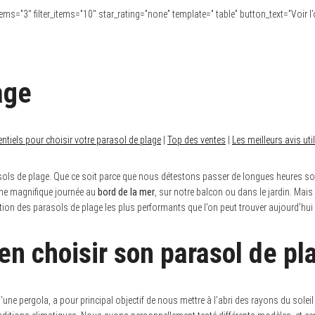
” items=”3″ filter_items=”10″ star_rating=”none” template=” table” button_text=”Voir l
age
entiels pour choisir votre parasol de plage
|
Top des ventes
|
Les meilleurs avis uti
ols de plage. Que ce soit parce que nous détestons passer de longues heures sou
 une magnifique journée au
bord de la mer
, sur notre balcon ou dans le jardin. Mai
ion des parasols de plage les plus performants que l’on peut trouver aujourd’hui s
ien choisir son parasol de pl
’une pergola, a pour principal objectif de nous mettre à l’abri des rayons du solei