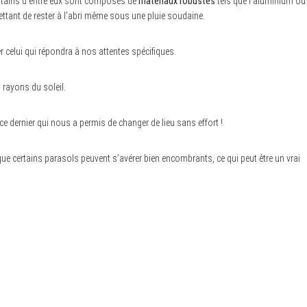
ertains d’entre eux sont composés de
matériaux robustes
tels que l’aluminium ou
ettant de rester à l’abri même sous une pluie soudaine.
r celui qui répondra à nos attentes spécifiques.
 rayons du soleil.
e dernier qui nous a permis de changer de lieu sans effort !
 certains parasols peuvent s’avérer bien encombrants, ce qui peut être un vrai