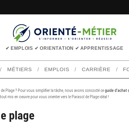
✔ EMPLOIS ✔ ORIENTATION ✔ APPRENTISSAGE
MÉTIERS
EMPLOIS
CARRIÈRE
F
 de Plage ? Pour vous simplifier la tâche, nous avons concocté ce
guide d’achat 
tout mis en oeuvre pour vous orienter vers le Parasol de Plage idéal !
de plage