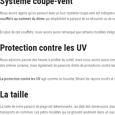
Système coupe-vent
Nous avons appris qu’un parasol avec un bon système coupe-vent est indispensab
soufflets au sommet du dôme
qui empêchent le parasol de se retourner ou de se 
S
e
En plus de ces soufflets, nous avons aussi remarqué que certains modèles intégre
a
r
c
Protection contre les UV
h
f
o
r
Nous adorons passer des heures à profiter du soleil, mais nous avons aussi con
:
des crèmes solaires, mais également de parasols dotés de protections contre les
La protection contre les UV
agit comme un bouclier, filtrant les rayons nocifs e
La taille
La taille de notre parasol de plage est déterminante ; au-delà des dimensions clas
transports en commun. Les petits modèles qui se glissent aisément dans un sac