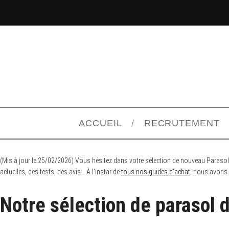
ACCUEIL
RECRUTEMENT
(Mis à jour le 25/02/2026) Vous hésitez dans votre sélection de nouveau Parasol
actuelles, des tests, des avis… À l’instar de
tous nos guides d’achat
, nous avons 
Notre sélection de parasol 