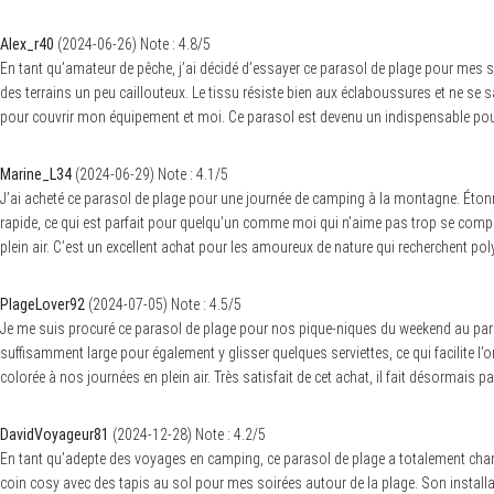
Alex_r40
(
2024-06-26
)
Note :
4.8
/5
En tant qu’amateur de pêche, j’ai décidé d’essayer ce parasol de plage pour mes s
des terrains un peu caillouteux. Le tissu résiste bien aux éclaboussures et ne se sa
pour couvrir mon équipement et moi. Ce parasol est devenu un indispensable p
Marine_L34
(
2024-06-29
)
Note :
4.1
/5
J’ai acheté ce parasol de plage pour une journée de camping à la montagne. Étonn
rapide, ce qui est parfait pour quelqu’un comme moi qui n’aime pas trop se compl
plein air. C’est un excellent achat pour les amoureux de nature qui recherchent poly
PlageLover92
(
2024-07-05
)
Note :
4.5
/5
Je me suis procuré ce parasol de plage pour nos pique-niques du weekend au parc loc
suffisamment large pour également y glisser quelques serviettes, ce qui facilite l’o
colorée à nos journées en plein air. Très satisfait de cet achat, il fait désormais 
DavidVoyageur81
(
2024-12-28
)
Note :
4.2
/5
En tant qu’adepte des voyages en camping, ce parasol de plage a totalement changé
coin cosy avec des tapis au sol pour mes soirées autour de la plage. Son installatio