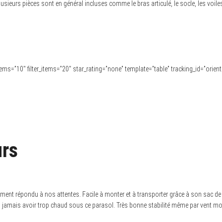
r plusieurs pièces sont en général incluses comme le bras articulé, le socle, les voi
” items=”10″ filter_items=”20″ star_rating=”none” template=”table” tracking_id=”orien
urs
ement répondu à nos attentes. Facile à monter et à transporter grâce à son sac de tr
s jamais avoir trop chaud sous ce parasol. Très bonne stabilité même par vent m