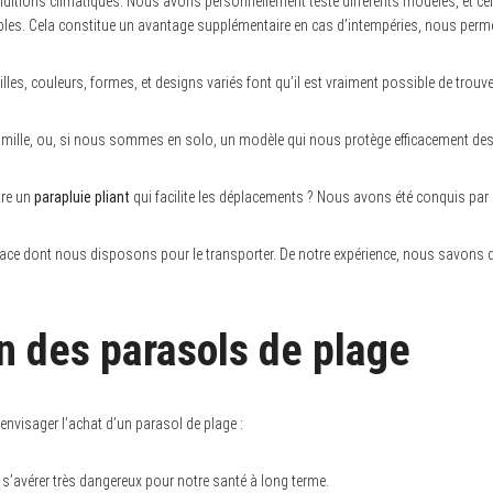
onditions climatiques. Nous avons personnellement testé différents modèles, et c
éables. Cela constitue un avantage supplémentaire en cas d’intempéries, nous perm
es, couleurs, formes, et designs variés font qu’il est vraiment possible de trouve
 famille, ou, si nous sommes en solo, un modèle qui nous protège efficacement des
tre un
parapluie pliant
qui facilite les déplacements ? Nous avons été conquis par c
ce dont nous disposons pour le transporter. De notre expérience, nous savons que
on des parasols de plage
nvisager l’achat d’un parasol de plage :
t s’avérer très dangereux pour notre santé à long terme.