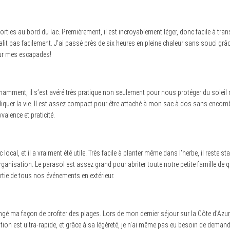
orties au bord du lac. Premièrement, il est incroyablement léger, donc facile à tr
lit pas facilement. J’ai passé près de six heures en pleine chaleur sans souci grâce
our mes escapades!
amment, il s’est avéré très pratique non seulement pour nous protéger du soleil m
iquer la vie. Il est assez compact pour être attaché à mon sac à dos sans encombr
valence et praticité.
al, et il a vraiment été utile. Très facile à planter même dans l’herbe, il reste s
rganisation. Le parasol est assez grand pour abriter toute notre petite famille de q
partie de tous nos événements en extérieur.
 ma façon de profiter des plages. Lors de mon dernier séjour sur la Côte d’Azur, j
n est ultra-rapide, et grâce à sa légèreté, je n’ai même pas eu besoin de demander d