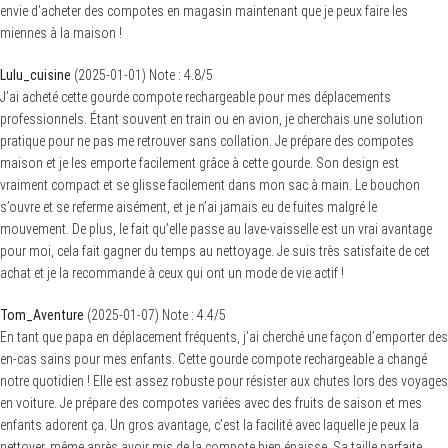
envie d’acheter des compotes en magasin maintenant que je peux faire les
miennes à la maison !
Lulu_cuisine
(
2025-01-01
)
Note :
4.8
/5
J’ai acheté cette gourde compote rechargeable pour mes déplacements
professionnels. Étant souvent en train ou en avion, je cherchais une solution
pratique pour ne pas me retrouver sans collation. Je prépare des compotes
maison et je les emporte facilement grâce à cette gourde. Son design est
vraiment compact et se glisse facilement dans mon sac à main. Le bouchon
s’ouvre et se referme aisément, et je n’ai jamais eu de fuites malgré le
mouvement. De plus, le fait qu’elle passe au lave-vaisselle est un vrai avantage
pour moi, cela fait gagner du temps au nettoyage. Je suis très satisfaite de cet
achat et je la recommande à ceux qui ont un mode de vie actif !
Tom_Aventure
(
2025-01-07
)
Note :
4.4
/5
En tant que papa en déplacement fréquents, j’ai cherché une façon d’emporter des
en-cas sains pour mes enfants. Cette gourde compote rechargeable a changé
notre quotidien ! Elle est assez robuste pour résister aux chutes lors des voyages
en voiture. Je prépare des compotes variées avec des fruits de saison et mes
enfants adorent ça. Un gros avantage, c’est la facilité avec laquelle je peux la
nettoyer, même après avoir mis de la compote bien épaisse. Sa taille parfaite