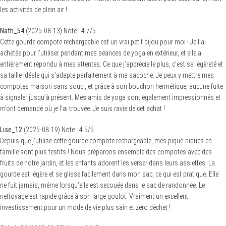
les activités de plein air !
Nath_54
(
2025-08-13
)
Note :
4.7
/5
Cette gourde compote rechargeable est un vrai petit bijou pour moi ! Je l’ai
achetée pour l’utiliser pendant mes séances de yoga en extérieur, et elle a
entièrement répondu à mes attentes. Ce que j’apprécie le plus, c’est sa légèreté et
sa taille idéale qui s’adapte parfaitement à ma sacoche. Je peux y mettre mes
compotes maison sans souci, et grâce à son bouchon hermétique, aucune fuite
à signaler jusqu’à présent. Mes amis de yoga sont également impressionnés et
m’ont demandé où je l’ai trouvée. Je suis ravie de cet achat !
Lise_12
(
2025-08-19
)
Note :
4.5
/5
Depuis que j’utilise cette gourde compote rechargeable, mes pique-niques en
famille sont plus festifs ! Nous préparons ensemble des compotes avec des
fruits de notre jardin, et les enfants adorent les verser dans leurs assiettes. La
gourde est légère et se glisse facilement dans mon sac, ce qui est pratique. Elle
ne fuit jamais, même lorsqu’elle est secouée dans le sac de randonnée. Le
nettoyage est rapide grâce à son large goulot. Vraiment un excellent
investissement pour un mode de vie plus sain et zéro déchet !