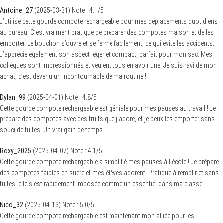
Antoine_27
(
2025-03-31
)
Note :
4.1
/5
J’utilise cette gourde compote rechargeable pour mes déplacements quotidiens
au bureau. C’est vraiment pratique de préparer des compotes maison et de les
emporter. Le bouchon s’ouvre et se ferme facilement, ce qui évite les accidents.
J’apprécie également son aspect léger et compact, parfait pour mon sac. Mes
collègues sont impressionnés et veulent tous en avoir une. Je suis ravi de mon
achat, c’est devenu un incontournable de ma routine !
Dylan_99
(
2025-04-01
)
Note :
4.8
/5
Cette gourde compote rechargeable est géniale pour mes pauses au travail ! Je
prépare des compotes avec des fruits que j’adore, et je peux les emporter sans
souci de fuites. Un vrai gain de temps !
Roxy_2025
(
2025-04-07
)
Note :
4.1
/5
Cette gourde compote rechargeable a simplifié mes pauses à l’école ! Je prépare
des compotes faibles en sucre et mes élèves adorent. Pratique à remplir et sans
fuites, elle s’est rapidement imposée comme un essentiel dans ma classe.
Nico_32
(
2025-04-13
)
Note :
5.0
/5
Cette gourde compote rechargeable est maintenant mon alliée pour les