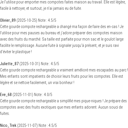
Je l’utilise pour emporter mes compotes faites maison au travail. Elle est légère,
facile à nettoyer, et surtout, je n’ai jamais eu de fuite.
Olivier_89
(
2025-10-25
)
Note :
4.5
/5
Cette gourde compote rechargeable a changé ma façon de faire des en-cas ! Je
l’utilise pour mes pauses au bureau et j’adore préparer des compotes maison
avec des fruits du marché. Sa taille est parfaite pour mon sac et le goulot large
facilite le remplissage. Aucune fuite à signaler jusqu’à présent, et je suis ravi
d’éviter le plastique !
Juliette_87
(
2025-10-31
)
Note :
4.5
/5
Cette gourde compote rechargeable a vraiment amélioré mes escapades au parc !
Mes enfants sont impatients de choisir leurs fruits pour les compotes. Elle est
légère et se nettoie facilement, un vrai bonheur !
Eve_68
(
2025-11-01
)
Note :
4.0
/5
Cette gourde compote rechargeable a simplifié mes pique-niques ! Je prépare des
compotes avec des fruits exotiques que mes enfants adorent. Aucun souci de
fuites.
Nico_Trek
(
2025-11-07
)
Note :
4.5
/5