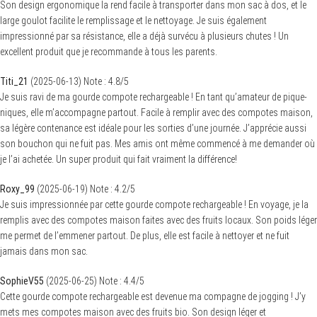
Son design ergonomique la rend facile à transporter dans mon sac à dos, et le
large goulot facilite le remplissage et le nettoyage. Je suis également
impressionné par sa résistance, elle a déjà survécu à plusieurs chutes ! Un
excellent produit que je recommande à tous les parents.
Titi_21
(
2025-06-13
)
Note :
4.8
/5
Je suis ravi de ma gourde compote rechargeable ! En tant qu’amateur de pique-
niques, elle m’accompagne partout. Facile à remplir avec des compotes maison,
sa légère contenance est idéale pour les sorties d’une journée. J’apprécie aussi
son bouchon qui ne fuit pas. Mes amis ont même commencé à me demander où
je l’ai achetée. Un super produit qui fait vraiment la différence!
Roxy_99
(
2025-06-19
)
Note :
4.2
/5
Je suis impressionnée par cette gourde compote rechargeable ! En voyage, je la
remplis avec des compotes maison faites avec des fruits locaux. Son poids léger
me permet de l’emmener partout. De plus, elle est facile à nettoyer et ne fuit
jamais dans mon sac.
SophieV55
(
2025-06-25
)
Note :
4.4
/5
Cette gourde compote rechargeable est devenue ma compagne de jogging ! J’y
mets mes compotes maison avec des fruits bio. Son design léger et