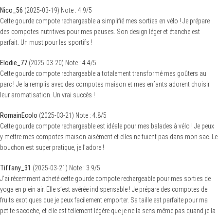
Nico_56
(
2025-03-19
)
Note :
4.9
/5
Cette gourde compote rechargeable a simplifié mes sorties en vélo ! Je prépare
des compotes nutritives pour mes pauses. Son design léger et étanche est
parfait. Un must pour les sportifs !
Elodie_77
(
2025-03-20
)
Note :
4.4
/5
Cette gourde compote rechargeable a totalement transformé mes goûters au
parc ! Je la remplis avec des compotes maison et mes enfants adorent choisir
leur aromatisation. Un vrai succès !
RomainEcolo
(
2025-03-21
)
Note :
4.8
/5
Cette gourde compote rechargeable est idéale pour mes balades à vélo ! Je peux
y mettre mes compotes maison aisément et elles ne fuient pas dans mon sac. Le
bouchon est super pratique, je l’adore !
Tiffany_31
(
2025-03-21
)
Note :
3.9
/5
J’ai récemment acheté cette gourde compote rechargeable pour mes sorties de
yoga en plein air. Elle s’est avérée indispensable ! Je prépare des compotes de
fruits exotiques que je peux facilement emporter. Sa taille est parfaite pour ma
petite sacoche, et elle est tellement légère que je ne la sens même pas quand je la