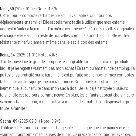
Nina_50
(
2025-01-25
)
Note :
4.6
/5
Cette gourde compote rechargeable est un véritable atout pour nos
déplacements en famille ! Elle est tellement facile à utiliser que mes enfants
adorent m’aider à la remplir. J’ai même commencé à créer des recettes originales
et chaque week-end, on teste de nouvelles combinaisons. De plus, elle est très
résistante et ne fuit jamais, même dans le sac à dos des enfants.
Benji_34
(
2025-01-31
)
Note :
4.0
/5
J’ai découvert cette gourde compote rechargeable lors d’un salon de produits
bio, et je ne regrette vraiment pas mon achat ! En tant qu’amateur de camping, j’ai
pu tester sa praticité sur le terrain. Elle est parfaite pour emporter mes compotes
faites maison lorsque je pars en randonnée. Son couvercle est vraiment
hermétique, aucune fuite dans mon sac à dos ! Je l’ai déjà nettoyée plusieurs
fois, et elle est toujours comme neuve. En plus, les enfants adorent choisir leurs
saveurs chaque matin, ça les motive à manger des fruits. Un indispensable pour
toute la famille !
Sacha_89
(
2025-02-01
)
Note :
3.9
/5
J’utilise cette gourde compote rechargeable depuis quelques semaines et elle a
vraiment transformé mes pauses déjeuner ! Je prépare des compotes avec des