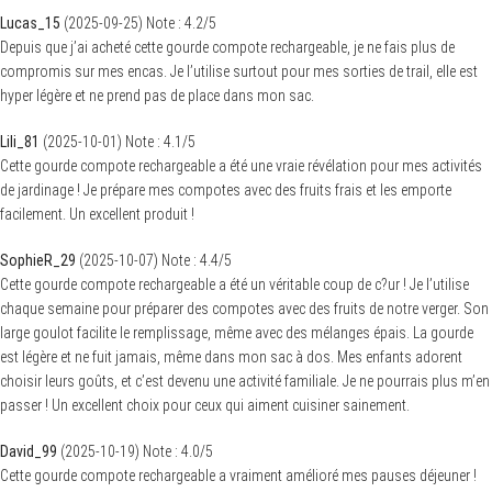
Lucas_15
(
2025-09-25
)
Note :
4.2
/5
Depuis que j’ai acheté cette gourde compote rechargeable, je ne fais plus de
compromis sur mes encas. Je l’utilise surtout pour mes sorties de trail, elle est
hyper légère et ne prend pas de place dans mon sac.
Lili_81
(
2025-10-01
)
Note :
4.1
/5
Cette gourde compote rechargeable a été une vraie révélation pour mes activités
de jardinage ! Je prépare mes compotes avec des fruits frais et les emporte
facilement. Un excellent produit !
SophieR_29
(
2025-10-07
)
Note :
4.4
/5
Cette gourde compote rechargeable a été un véritable coup de c?ur ! Je l’utilise
chaque semaine pour préparer des compotes avec des fruits de notre verger. Son
large goulot facilite le remplissage, même avec des mélanges épais. La gourde
est légère et ne fuit jamais, même dans mon sac à dos. Mes enfants adorent
choisir leurs goûts, et c’est devenu une activité familiale. Je ne pourrais plus m’en
passer ! Un excellent choix pour ceux qui aiment cuisiner sainement.
David_99
(
2025-10-19
)
Note :
4.0
/5
Cette gourde compote rechargeable a vraiment amélioré mes pauses déjeuner !