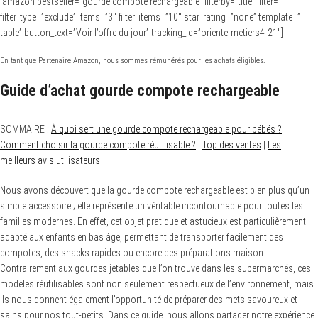
[amazon bestseller=”gourde compote rechargeable” filterby=”title” filter=””
filter_type=”exclude” items=”3″ filter_items=”10″ star_rating=”none” template=”
table” button_text=”Voir l’offre du jour” tracking_id=”oriente-metiers4-21″]
En tant que Partenaire Amazon, nous sommes rémunérés pour les achats éligibles.
Guide d’achat gourde compote rechargeable
SOMMAIRE :
À quoi sert une gourde compote rechargeable pour bébés ?
|
Comment choisir la gourde compote réutilisable ?
|
Top des ventes
|
Les
meilleurs avis utilisateurs
Nous avons découvert que la gourde compote rechargeable est bien plus qu’un
simple accessoire ; elle représente un véritable incontournable pour toutes les
familles modernes. En effet, cet objet pratique et astucieux est particulièrement
adapté aux enfants en bas âge, permettant de transporter facilement des
compotes, des snacks rapides ou encore des préparations maison.
Contrairement aux gourdes jetables que l’on trouve dans les supermarchés, ces
modèles réutilisables sont non seulement respectueux de l’environnement, mais
ils nous donnent également l’opportunité de préparer des mets savoureux et
sains pour nos tout-petits. Dans ce guide, nous allons partager notre expérience