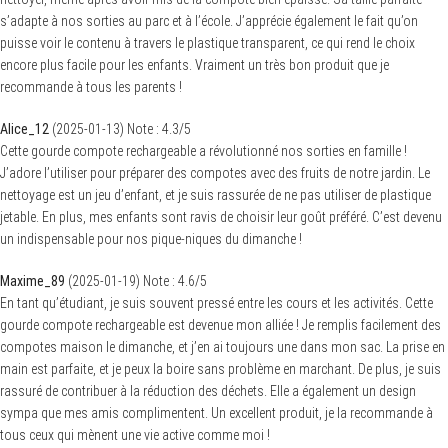
s’adapte à nos sorties au parc et à l’école. J’apprécie également le fait qu’on
puisse voir le contenu à travers le plastique transparent, ce qui rend le choix
encore plus facile pour les enfants. Vraiment un très bon produit que je
recommande à tous les parents !
Alice_12
(
2025-01-13
)
Note :
4.3
/5
Cette gourde compote rechargeable a révolutionné nos sorties en famille !
J’adore l’utiliser pour préparer des compotes avec des fruits de notre jardin. Le
nettoyage est un jeu d’enfant, et je suis rassurée de ne pas utiliser de plastique
jetable. En plus, mes enfants sont ravis de choisir leur goût préféré. C’est devenu
un indispensable pour nos pique-niques du dimanche !
Maxime_89
(
2025-01-19
)
Note :
4.6
/5
En tant qu’étudiant, je suis souvent pressé entre les cours et les activités. Cette
gourde compote rechargeable est devenue mon alliée ! Je remplis facilement des
compotes maison le dimanche, et j’en ai toujours une dans mon sac. La prise en
main est parfaite, et je peux la boire sans problème en marchant. De plus, je suis
rassuré de contribuer à la réduction des déchets. Elle a également un design
sympa que mes amis complimentent. Un excellent produit, je la recommande à
tous ceux qui mènent une vie active comme moi !