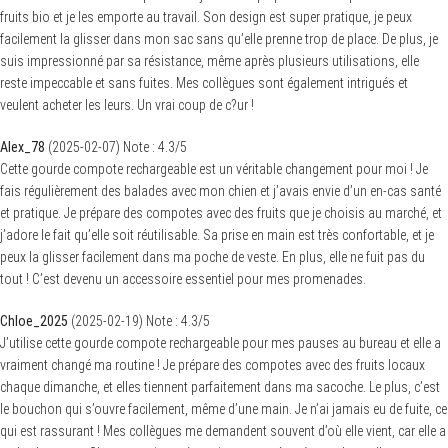
fruits bio et je les emporte au travail. Son design est super pratique, je peux
facilement la glisser dans mon sac sans qu’elle prenne trop de place. De plus, je
suis impressionné par sa résistance, même après plusieurs utilisations, elle
reste impeccable et sans fuites. Mes collègues sont également intrigués et
veulent acheter les leurs. Un vrai coup de c?ur !
Alex_78
(
2025-02-07
)
Note :
4.3
/5
Cette gourde compote rechargeable est un véritable changement pour moi ! Je
fais régulièrement des balades avec mon chien et j’avais envie d’un en-cas santé
S
et pratique. Je prépare des compotes avec des fruits que je choisis au marché, et
e
j’adore le fait qu’elle soit réutilisable. Sa prise en main est très confortable, et je
a
r
peux la glisser facilement dans ma poche de veste. En plus, elle ne fuit pas du
c
tout ! C’est devenu un accessoire essentiel pour mes promenades.
h
f
o
Chloe_2025
(
2025-02-19
)
Note :
4.3
/5
r
J’utilise cette gourde compote rechargeable pour mes pauses au bureau et elle a
:
vraiment changé ma routine ! Je prépare des compotes avec des fruits locaux
chaque dimanche, et elles tiennent parfaitement dans ma sacoche. Le plus, c’est
le bouchon qui s’ouvre facilement, même d’une main. Je n’ai jamais eu de fuite, ce
qui est rassurant ! Mes collègues me demandent souvent d’où elle vient, car elle a