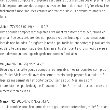
Cette gourde compote rechargeable est parfaite pour mes balades en plein air ! Je
l’utilise pour préparer des compotes avec des fruits de saison. Légère, elle se fixe
facilement à mon sac. Mes enfants adorent choisir leurs saveurs et jamais de
fuite !
Julien_77
(
2025-07-19
)
Note :
5.0
/5
Cette gourde compote rechargeable a vraiment transformé mes excursions en
plein air ! Je peux préparer des compotes avec des fruits que nous ramassons
lors de nos balades. Sa légèreté la rend super facile à transporter, et je n’ai jamais
eu de fuite dans mon sac à dos. Mes enfants s’amusent à choisir leurs saveurs,
c’est devenu un passage obligé de nos sorties familiales !
Val_34
(
2025-07-25
)
Note :
4.9
/5
Depuis que j’ai cette gourde compote rechargeable, mes randonnées sont plus
agréables ! Je la remplis avec des compotes bio que je prépare à la maison. Sa
légèreté me permet de l’emporter partout sans souci. Mes amis sont
impressionnés par le design et l’absence de fuites ! Un must pour tous ceux qui
aiment être en plein air.
Marion_92
(
2025-07-31
)
Note :
4.9
/5
Je suis tombée sous le charme de cette gourde compote rechargeable ! En allant