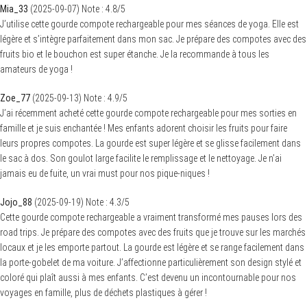
Mia_33
(
2025-09-07
)
Note :
4.8
/5
J’utilise cette gourde compote rechargeable pour mes séances de yoga. Elle est
légère et s’intègre parfaitement dans mon sac. Je prépare des compotes avec des
fruits bio et le bouchon est super étanche. Je la recommande à tous les
amateurs de yoga !
Zoe_77
(
2025-09-13
)
Note :
4.9
/5
J’ai récemment acheté cette gourde compote rechargeable pour mes sorties en
famille et je suis enchantée ! Mes enfants adorent choisir les fruits pour faire
leurs propres compotes. La gourde est super légère et se glisse facilement dans
le sac à dos. Son goulot large facilite le remplissage et le nettoyage. Je n’ai
jamais eu de fuite, un vrai must pour nos pique-niques !
Jojo_88
(
2025-09-19
)
Note :
4.3
/5
Cette gourde compote rechargeable a vraiment transformé mes pauses lors des
road trips. Je prépare des compotes avec des fruits que je trouve sur les marchés
locaux et je les emporte partout. La gourde est légère et se range facilement dans
la porte-gobelet de ma voiture. J’affectionne particulièrement son design stylé et
coloré qui plaît aussi à mes enfants. C’est devenu un incontournable pour nos
voyages en famille, plus de déchets plastiques à gérer !