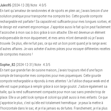
Jules95
(
2024-12-28
)
Note :
4.0
/5
En tant qu’amateur de randonnées et de sports en plein air, j’avais besoin d’une
solution pratique pour transporter ma compote bio. Cette gourde compote
rechargeable est parfaite ! Sa capacité est suffisante pour mes longues sorties, et
le design est vraiment ergonomique. J’apprécie aussi le fait qu’on peut facilement
l’accrocher à mon sac à dos grâce à son attache. Elle est devenue un élément
indispensable de mon équipement, et mes amis m’ont demandé où je l’avais
trouvée. De plus, elle ne fuit pas, ce qui est un bon point quand je la range avec
d’autres affaires. Je vais acheter d’autres pièces pour essayer différentes recettes
de compotes maisons !
Sophie_82
(
2024-12-31
)
Note :
4.3
/5
En tant que grande fan de cuisine maison, j’avais toujours rêvé d’une façon
simple de transporter mes compotes pour mes piqueniques. Cette gourde
compote rechargeable a répondu à mes attentes ! Je l’utilise chaque week-end et
elle est super pratique à remplir grâce à son large goulot. J’adore également sa
taille, qui la rend suffisamment compacte pour mon sac sans prendre trop de
place. Elle a un petit look sympa et coloré qui plaît aussi à mes enfants. Ce que
j’apprécie le plus, c’est qu’elle est totalement hermétique : je peux la mettre à
l’horizontale dans le sac, et je n’ai jamais eu de fuites. Franchement, je n’ai plus