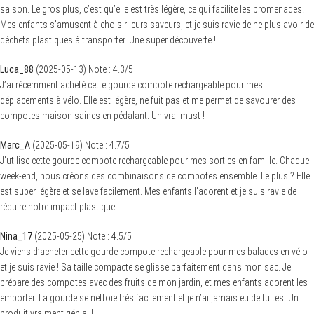
saison. Le gros plus, c’est qu’elle est très légère, ce qui facilite les promenades.
Mes enfants s’amusent à choisir leurs saveurs, et je suis ravie de ne plus avoir de
déchets plastiques à transporter. Une super découverte !
Luca_88
(
2025-05-13
)
Note :
4.3
/5
J’ai récemment acheté cette gourde compote rechargeable pour mes
déplacements à vélo. Elle est légère, ne fuit pas et me permet de savourer des
compotes maison saines en pédalant. Un vrai must !
Marc_A
(
2025-05-19
)
Note :
4.7
/5
J’utilise cette gourde compote rechargeable pour mes sorties en famille. Chaque
week-end, nous créons des combinaisons de compotes ensemble. Le plus ? Elle
est super légère et se lave facilement. Mes enfants l’adorent et je suis ravie de
réduire notre impact plastique !
Nina_17
(
2025-05-25
)
Note :
4.5
/5
Je viens d’acheter cette gourde compote rechargeable pour mes balades en vélo
et je suis ravie ! Sa taille compacte se glisse parfaitement dans mon sac. Je
prépare des compotes avec des fruits de mon jardin, et mes enfants adorent les
emporter. La gourde se nettoie très facilement et je n’ai jamais eu de fuites. Un
produit vraiment génial !