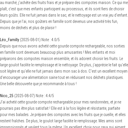
au marché, j’achète des fruits frais et je prépare des compotes maison. Ce qui me
plaît, c’est que mes enfants participent au processus, et ils sont fiers de choisir
leurs goûts. Elle ne fuit jamais dans le sac, et le nettoyage est un vrai jeu d’enfant.
Depuis que je l’ai, nos goûters en famille sont devenus une activité très fun,
moins de déchets et plus de plaisir !
Léo_Familly
(
2025-08-01
)
Note :
4.0
/5
Depuis que nous avons acheté cette gourde compote rechargeable, nos sorties
en famille sont devenues beaucoup plus amusantes ! Mes enfants et moi
préparons des compotes maison ensemble, et ils adorent choisir les fruits. Le
large goulot facilite le remplissage et le nettoyage. De plus, j’apprécie le fait qu’elle
soit légère et qu’elle ne fuit jamais dans mon sac à dos. C’est un excellent moyen
d’encourager une alimentation saine tout en réduisant nos déchets plastiques.
Une belle découverte que je recommande à tous !
Nico_25
(
2025-08-07
)
Note :
4.4
/5
J’ai acheté cette gourde compote rechargeable pour mes randonnées, et je ne
pourrais pas être plus satisfait ! Elle est à la fois légère et résistante, parfaite
pour mes balades. Je prépare des compotes avec les fruits que je cueille, et elles
restent fraîches. De plus, le goulot large facilite le remplissage. Mes amis sont
impressionnés et veulent tous la même. Un excellent choix pour ceux qui aiment