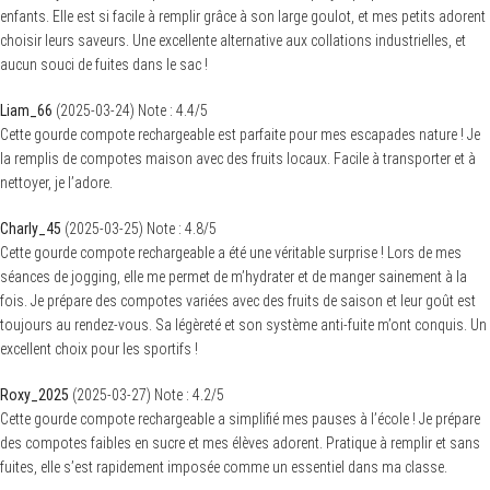
enfants. Elle est si facile à remplir grâce à son large goulot, et mes petits adorent
choisir leurs saveurs. Une excellente alternative aux collations industrielles, et
aucun souci de fuites dans le sac !
Liam_66
(
2025-03-24
)
Note :
4.4
/5
Cette gourde compote rechargeable est parfaite pour mes escapades nature ! Je
la remplis de compotes maison avec des fruits locaux. Facile à transporter et à
nettoyer, je l’adore.
Charly_45
(
2025-03-25
)
Note :
4.8
/5
Cette gourde compote rechargeable a été une véritable surprise ! Lors de mes
séances de jogging, elle me permet de m’hydrater et de manger sainement à la
fois. Je prépare des compotes variées avec des fruits de saison et leur goût est
toujours au rendez-vous. Sa légèreté et son système anti-fuite m’ont conquis. Un
excellent choix pour les sportifs !
Roxy_2025
(
2025-03-27
)
Note :
4.2
/5
Cette gourde compote rechargeable a simplifié mes pauses à l’école ! Je prépare
des compotes faibles en sucre et mes élèves adorent. Pratique à remplir et sans
fuites, elle s’est rapidement imposée comme un essentiel dans ma classe.