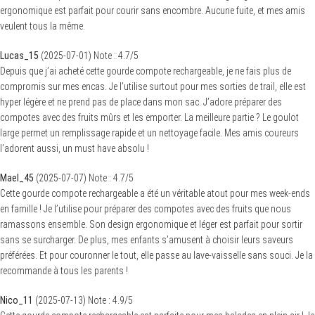
ergonomique est parfait pour courir sans encombre. Aucune fuite, et mes amis
veulent tous la même.
Lucas_15
(
2025-07-01
)
Note :
4.7
/5
Depuis que j’ai acheté cette gourde compote rechargeable, je ne fais plus de
compromis sur mes encas. Je l’utilise surtout pour mes sorties de trail, elle est
hyper légère et ne prend pas de place dans mon sac. J’adore préparer des
compotes avec des fruits mûrs et les emporter. La meilleure partie ? Le goulot
large permet un remplissage rapide et un nettoyage facile. Mes amis coureurs
l’adorent aussi, un must have absolu !
Mael_45
(
2025-07-07
)
Note :
4.7
/5
Cette gourde compote rechargeable a été un véritable atout pour mes week-ends
en famille ! Je l’utilise pour préparer des compotes avec des fruits que nous
ramassons ensemble. Son design ergonomique et léger est parfait pour sortir
sans se surcharger. De plus, mes enfants s’amusent à choisir leurs saveurs
préférées. Et pour couronner le tout, elle passe au lave-vaisselle sans souci. Je la
recommande à tous les parents !
Nico_11
(
2025-07-13
)
Note :
4.9
/5