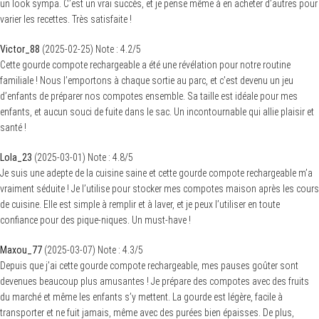
un look sympa. C’est un vrai succès, et je pense même à en acheter d’autres pour
varier les recettes. Très satisfaite !
Victor_88
(
2025-02-25
)
Note :
4.2
/5
Cette gourde compote rechargeable a été une révélation pour notre routine
familiale ! Nous l’emportons à chaque sortie au parc, et c’est devenu un jeu
d’enfants de préparer nos compotes ensemble. Sa taille est idéale pour mes
enfants, et aucun souci de fuite dans le sac. Un incontournable qui allie plaisir et
santé !
Lola_23
(
2025-03-01
)
Note :
4.8
/5
Je suis une adepte de la cuisine saine et cette gourde compote rechargeable m’a
vraiment séduite ! Je l’utilise pour stocker mes compotes maison après les cours
de cuisine. Elle est simple à remplir et à laver, et je peux l’utiliser en toute
confiance pour des pique-niques. Un must-have !
Maxou_77
(
2025-03-07
)
Note :
4.3
/5
Depuis que j’ai cette gourde compote rechargeable, mes pauses goûter sont
devenues beaucoup plus amusantes ! Je prépare des compotes avec des fruits
du marché et même les enfants s’y mettent. La gourde est légère, facile à
transporter et ne fuit jamais, même avec des purées bien épaisses. De plus,