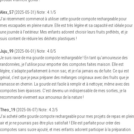
Alex_57
(
2025-05-31
)
Note :
4.1
/5
J’ai récemment commencé à utiliser cette gourde compote rechargeable pour
mes escapades en pleine nature. Elle est très légère et sa capacité est idéale pour
une journée à l’extérieur. Mes enfants adorent choisir leurs fruits préférés, et je
suis content de réduire les déchets plastiques !
Juju_99
(
2025-06-01
)
Note :
4.0
/5
Je suis ravie de ma gourde compote rechargeable ! En tant qu’amoureuse des
randonnées, je l’utilise pour emporter des compotes faites maison. Elle est
légère, s’adapte parfaitement à mon sac, et je n’ai jamais eu de fuite. Ce qui est
génial, c’est que je peux préparer des mélanges originaux avec des fruits que je
ramasse en chemin. La gourde est facile à remplir et à nettoyer, même avec des
compotes bien épaisses. C’est devenu un indispensable de mes sorties, je la
recommande vivement aux amoureux de la nature !
Theo_19
(
2025-06-07
)
Note :
4.2
/5
J’ai acheté cette gourde compote rechargeable pour mes projets de repas en plein
air et je ne pourrais pas être plus satisfait ! Elle est parfaite pour créer des
compotes sans sucre ajouté, et mes enfants adorent participer à la préparation.