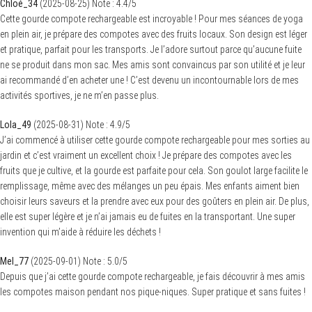
Chloé_34
(
2025-08-25
)
Note :
4.4
/5
Cette gourde compote rechargeable est incroyable ! Pour mes séances de yoga
en plein air, je prépare des compotes avec des fruits locaux. Son design est léger
et pratique, parfait pour les transports. Je l’adore surtout parce qu’aucune fuite
ne se produit dans mon sac. Mes amis sont convaincus par son utilité et je leur
ai recommandé d’en acheter une ! C’est devenu un incontournable lors de mes
activités sportives, je ne m’en passe plus.
Lola_49
(
2025-08-31
)
Note :
4.9
/5
J’ai commencé à utiliser cette gourde compote rechargeable pour mes sorties au
jardin et c’est vraiment un excellent choix ! Je prépare des compotes avec les
fruits que je cultive, et la gourde est parfaite pour cela. Son goulot large facilite le
remplissage, même avec des mélanges un peu épais. Mes enfants aiment bien
choisir leurs saveurs et la prendre avec eux pour des goûters en plein air. De plus,
elle est super légère et je n’ai jamais eu de fuites en la transportant. Une super
invention qui m’aide à réduire les déchets !
Mel_77
(
2025-09-01
)
Note :
5.0
/5
Depuis que j’ai cette gourde compote rechargeable, je fais découvrir à mes amis
les compotes maison pendant nos pique-niques. Super pratique et sans fuites !