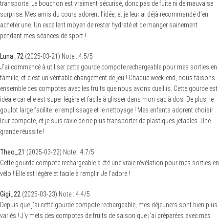
transporte. Le bouchon est vraiment sécurisé, donc pas de fuite ni de mauvaise
surprise. Mes amis du cours adorent l’idée, et je leur ai déjà recommandé d’en
acheter une. Un excellent moyen de rester hydraté et de manger sainement
pendant mes séances de sport !
Luna_72
(
2025-03-21
)
Note :
4.5
/5
J’ai commencé à utiliser cette gourde compote rechargeable pour mes sorties en
famille, et c’est un véritable changement de jeu ! Chaque week-end, nous faisons
ensemble des compotes avec les fruits que nous avons cueillis. Cette gourde est
idéale car elle est super légère et facile à glisser dans mon sac à dos. De plus, le
goulot large facilite le remplissage et le nettoyage ! Mes enfants adorent choisir
leur compote, et je suis ravie de ne plus transporter de plastiques jetables. Une
grande réussite !
Theo_21
(
2025-03-22
)
Note :
4.7
/5
Cette gourde compote rechargeable a été une vraie révélation pour mes sorties en
vélo ! Elle est légère et facile à remplir. Je l’adore !
Gigi_22
(
2025-03-23
)
Note :
4.4
/5
Depuis que j’ai cette gourde compote rechargeable, mes déjeuners sont bien plus
variés ! J’y mets des compotes de fruits de saison que j’ai préparées avec mes