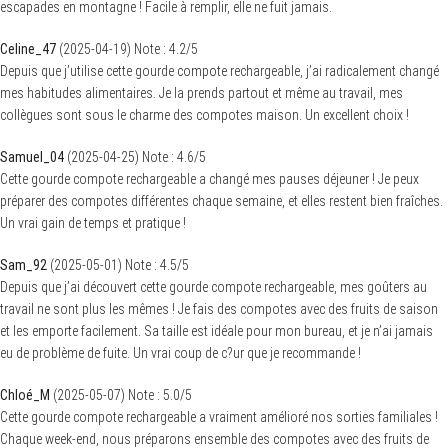
escapades en montagne ! Facile à remplir, elle ne fuit jamais.
Celine_47
(
2025-04-19
)
Note :
4.2
/5
Depuis que j’utilise cette gourde compote rechargeable, j’ai radicalement changé
mes habitudes alimentaires. Je la prends partout et même au travail, mes
collègues sont sous le charme des compotes maison. Un excellent choix !
Samuel_04
(
2025-04-25
)
Note :
4.6
/5
Cette gourde compote rechargeable a changé mes pauses déjeuner ! Je peux
préparer des compotes différentes chaque semaine, et elles restent bien fraîches.
Un vrai gain de temps et pratique !
Sam_92
(
2025-05-01
)
Note :
4.5
/5
Depuis que j’ai découvert cette gourde compote rechargeable, mes goûters au
travail ne sont plus les mêmes ! Je fais des compotes avec des fruits de saison
et les emporte facilement. Sa taille est idéale pour mon bureau, et je n’ai jamais
eu de problème de fuite. Un vrai coup de c?ur que je recommande !
Chloé_M
(
2025-05-07
)
Note :
5.0
/5
Cette gourde compote rechargeable a vraiment amélioré nos sorties familiales !
Chaque week-end, nous préparons ensemble des compotes avec des fruits de