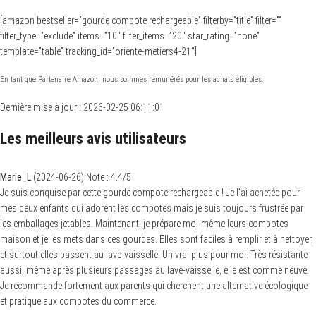
[amazon bestseller=”gourde compote rechargeable” filterby=”title” filter=””
filter_type=”exclude” items=”10″ filter_items=”20″ star_rating=”none”
template=”table” tracking_id=”oriente-metiers4-21″]
En tant que Partenaire Amazon, nous sommes rémunérés pour les achats éligibles.
Dernière mise à jour : 2026-02-25 06:11:01
Les meilleurs avis utilisateurs
Marie_L
(
2024-06-26
)
Note :
4.4
/5
Je suis conquise par cette gourde compote rechargeable ! Je l’ai achetée pour
mes deux enfants qui adorent les compotes mais je suis toujours frustrée par
les emballages jetables. Maintenant, je prépare moi-même leurs compotes
maison et je les mets dans ces gourdes. Elles sont faciles à remplir et à nettoyer,
et surtout elles passent au lave-vaisselle! Un vrai plus pour moi. Très résistante
aussi, même après plusieurs passages au lave-vaisselle, elle est comme neuve.
Je recommande fortement aux parents qui cherchent une alternative écologique
et pratique aux compotes du commerce.