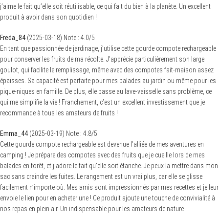
j’aime le fait qu’elle soit réutilisable, ce qui fait du bien à la planète. Un excellent
produit à avoir dans son quotidien !
Freda_84
(
2025-03-18
)
Note :
4.0
/5
En tant que passionnée de jardinage, j’utilise cette gourde compote rechargeable
pour conserver les fruits de ma récolte. J’apprécie particulièrement son large
goulot, qui facilite le remplissage, même avec des compotes fait-maison assez
épaisses. Sa capacité est parfaite pour mes balades au jardin ou même pour les
pique-niques en famille. De plus, elle passe au lave-vaisselle sans problème, ce
qui me simplifie la vie ! Franchement, c’est un excellent investissement que je
recommande à tous les amateurs de fruits !
Emma_44
(
2025-03-19
)
Note :
4.8
/5
Cette gourde compote rechargeable est devenue l’alliée de mes aventures en
camping ! Je prépare des compotes avec des fruits que je cueille lors de mes
balades en forêt, et j’adore le fait qu’elle soit étanche. Je peux la mettre dans mon
sac sans craindre les fuites. Le rangement est un vrai plus, car elle se glisse
facilement n’importe où. Mes amis sont impressionnés par mes recettes et je leur
envoie le lien pour en acheter une ! Ce produit ajoute une touche de convivialité à
nos repas en plein air. Un indispensable pour les amateurs de nature !