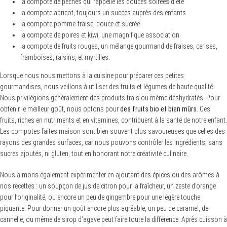
la compote de pêches qui rappelle les douces soirées d’été
la compote abricot, toujours un succès auprès des enfants
la compote pomme-fraise, douce et sucrée
la compote de poires et kiwi, une magnifique association
la compote de fruits rouges, un mélange gourmand de fraises, cerises,
framboises, raisins, et myrtilles.
Lorsque nous nous mettons à la cuisine pour préparer ces petites
gourmandises, nous veillons à utiliser des fruits et légumes de haute qualité.
Nous privilégions généralement des produits frais ou même déshydratés. Pour
obtenir le meilleur goût, nous optons pour
des fruits bio et bien mûrs
. Ces
fruits, riches en nutriments et en vitamines, contribuent à la santé de notre enfant.
Les compotes faites maison sont bien souvent plus savoureuses que celles des
rayons des grandes surfaces, car nous pouvons contrôler les ingrédients, sans
sucres ajoutés, ni gluten, tout en honorant notre créativité culinaire.
Nous aimons également expérimenter en ajoutant des épices ou des arômes à
nos recettes : un soupçon de jus de citron pour la fraîcheur, un zeste d’orange
pour l’originalité, ou encore un peu de gingembre pour une légère touche
piquante. Pour donner un goût encore plus agréable, un peu de caramel, de
cannelle, ou même de sirop d’agave peut faire toute la différence. Après cuisson à