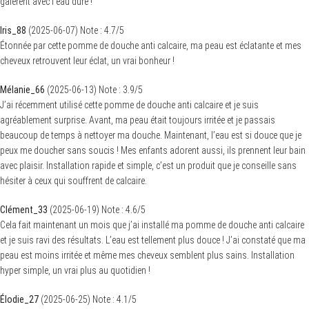
galèrent avec l’eau dure !
Iris_88
(
2025-06-07
)
Note :
4.7
/5
Étonnée par cette pomme de douche anti calcaire, ma peau est éclatante et mes
cheveux retrouvent leur éclat, un vrai bonheur !
Mélanie_66
(
2025-06-13
)
Note :
3.9
/5
J’ai récemment utilisé cette pomme de douche anti calcaire et je suis
agréablement surprise. Avant, ma peau était toujours irritée et je passais
beaucoup de temps à nettoyer ma douche. Maintenant, l’eau est si douce que je
peux me doucher sans soucis ! Mes enfants adorent aussi, ils prennent leur bain
avec plaisir. Installation rapide et simple, c’est un produit que je conseille sans
hésiter à ceux qui souffrent de calcaire.
Clément_33
(
2025-06-19
)
Note :
4.6
/5
Cela fait maintenant un mois que j’ai installé ma pomme de douche anti calcaire
et je suis ravi des résultats. L’eau est tellement plus douce ! J’ai constaté que ma
peau est moins irritée et même mes cheveux semblent plus sains. Installation
hyper simple, un vrai plus au quotidien !
Élodie_27
(
2025-06-25
)
Note :
4.1
/5