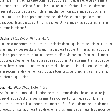
J’ai récemment acheté cette pomme de douche anti calcaire et je suis vraiment
étonnée par son efficacité. Installez-la a été un jeu d’enfant. L’eau est devenue
légère et douce, ce qui a complètement changé mon expérience de douche. Fini
les irritations et les dépôts sur la robinetterie ! Mes enfants apprécient aussi
beaucoup, leurs peaux sont moins sèches. Un vrai must-have pour les familles
comme la mienne !
Sacha_89
(
2025-03-19
)
Note :
4.3
/5
J’utilise cette pomme de douche anti calcaire depuis quelques semaines et je suis
vraiment ravi des résultats. Avant, ma peau était souvent irritée après la douche
et les dépôts de calcaire étaient une vraie galère. Maintenant, l’eau est tellement
douce que c’est un véritable plaisir de se doucher ! J’ai également remarqué que
mes cheveux sont moins ternes et bien plus brillants. L’installation a été rapide,
et je recommande vivement ce produit à tous ceux qui cherchent à améliorer leur
confort au quotidien.
Luigi_42
(
2025-03-20
)
Note :
4.0
/5
Après plusieurs mois d’utilisation de cette pomme de douche anti calcaire, je
peux dire que c’est un investissement savoureux ! En tant que sportif, je me
douche souvent et l’eau douce a vraiment amélioré l’état de ma peau et de mes
cheveux. L’installation était rapide et je n’ai plus jamais eu à traiter les dépôts de