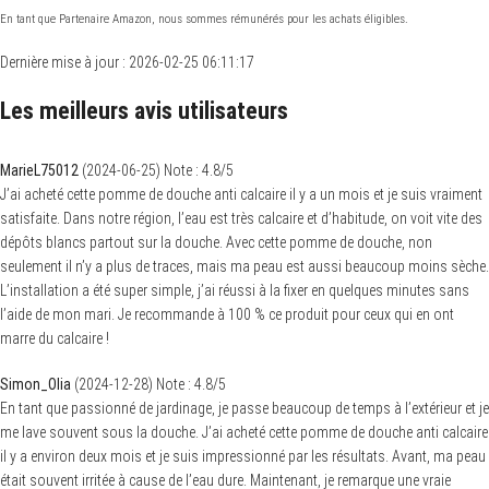
En tant que Partenaire Amazon, nous sommes rémunérés pour les achats éligibles.
Dernière mise à jour : 2026-02-25 06:11:17
Les meilleurs avis utilisateurs
MarieL75012
(
2024-06-25
)
Note :
4.8
/5
J’ai acheté cette pomme de douche anti calcaire il y a un mois et je suis vraiment
satisfaite. Dans notre région, l’eau est très calcaire et d’habitude, on voit vite des
dépôts blancs partout sur la douche. Avec cette pomme de douche, non
seulement il n’y a plus de traces, mais ma peau est aussi beaucoup moins sèche.
L’installation a été super simple, j’ai réussi à la fixer en quelques minutes sans
l’aide de mon mari. Je recommande à 100 % ce produit pour ceux qui en ont
marre du calcaire !
Simon_Olia
(
2024-12-28
)
Note :
4.8
/5
En tant que passionné de jardinage, je passe beaucoup de temps à l’extérieur et je
me lave souvent sous la douche. J’ai acheté cette pomme de douche anti calcaire
il y a environ deux mois et je suis impressionné par les résultats. Avant, ma peau
était souvent irritée à cause de l’eau dure. Maintenant, je remarque une vraie