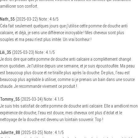
améliorer son confort.
Nath_55
(
2025-03-22
)
Note :
4.6
/5
Cela fait seulement quelques jours que j’utilise cette pomme de douche anti
calcaire, et déjà, je sens une différence incroyable ! Mes cheveux sont plus
souples et ma peau n’est plus irritée. Un vrai bonheur !
Lili_35
(
2025-03-23
)
Note :
4.1
/5
Je dois dire que cette pomme de douche anti calcaire a complètement changé
mon quotidien. Je l’utilise depuis une semaine, et je suis époustouflée. Ma peau
est beaucoup plus douce et ne tiraille plus après la douche. De plus, l’eau est
beaucoup plus agréable à utiliser, comme si je prenais un bain dans une source
chaude. Je recommande vivement ce produit !
Tommy_55
(
2025-03-24
)
Note :
4.1
/5
Je suis très satisfait de cette pomme de douche anti calcaire. Elle a amélioré mon
expérience de douche, l’eau est douce, mes cheveux ont plus d’éclat et le
nettoyage de la douche est devenu un lointain souvenir. Top !
Juliette_88
(
2025-03-25
)
Note :
4.1
/5