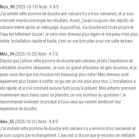
Nico_90
(
2025-10-19
)
Note :
4.9
/5
J’ai acheté cette pomme de douche anti calcaire il y a trois semaines, et je suis
vraiment impressionné par les résultats. Avant, j’avais toujours des dépôts de
calcaire même après un nettoyage. Aujourd’hui, ma douche est toute propre et
l’eau est tellement douce ! Je sens mes cheveux plus légers et ma peau n’est plus
irritée. Installation rapide et facile, c’est un vrai bon plan pour ma salle de bain.
Milo_34
(
2025-10-25
)
Note :
4.7
/5
Depuis que j’utilise cette pomme de douche anti calcaire, je fais l’expérience de
véritables douches relaxantes. Je suis un grand utilisateur de gels douches, et je
peux vous dire que ma mousse est beaucoup plus riche ! Mes cheveux sont
également plus faciles à coiffer, ce qui est un vrai plus pour moi. L’installation a
été rapide, et je n’ai constaté aucune fuite jusqu’à présent. Mes enfants prennent
maintenant leurs bains sans se plaindre, un vrai bonheur au quotidien ! Je
recommande vivement ce produit à tous ceux qui veulent améliorer leur
expérience de douche.
Alex_55
(
2025-10-31
)
Note :
4.4
/5
J’ai installé cette pomme de douche anti calcaire il y a environ trois semaines et
je suis surpris par le changement. L’eau est si douce que je ressens un véritable