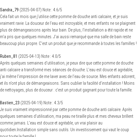
Sandra_79
(
2025-04-07
)
Note :
4.6
/5
Cela fait un mois que j’utilise cette pomme de douche anti calcaire, et je suis
vraiment ravie. La douceur de l’eau est incroyable, et mes enfants ne se plaignent
plus de démangeaisons après leur bain. De plus, l’installation a été rapide et ne
m’a pris que quelques minutes. J’ai aussi remarqué que ma salle de bain reste
beaucoup plus propre. C’est un produit que je recommande à toutes les familles !
Ruben_81
(
2025-04-13
)
Note :
4.0
/5
Après quelques semaines d’utilisation, je peux dire que cette pomme de douche
anti calcaire a transformé mes séances de douche. L’eau est douce et agréable,
j’ai même l’impression de me laver avec de l’eau de source. Mes enfants adorent,
et ils n’ont plus de démangeaisons. Sans oublier la facilité d’installation ! Moins
de nettoyages, plus de douceur : c’est un produit gagnant pour toute la famille.
Bastien_23
(
2025-04-19
)
Note :
4.3
/5
Je suis vraiment impressionné par cette pomme de douche anti calcaire. Après
quelques semaines d’utilisation, ma peau ne tiraille plus et mes cheveux brillent
comme jamais. L’eau est douce et agréable, un vrai plaisir au
quotidien.Installation simple sans outils. Un investissement qui vaut le coup
pour toute la famille !