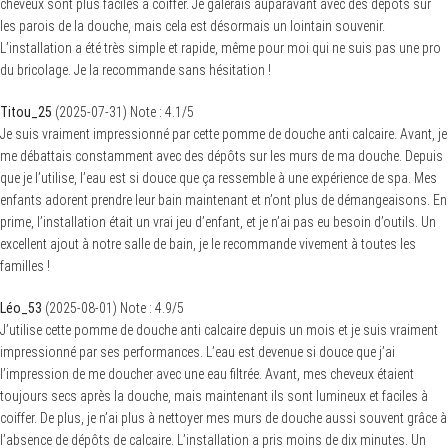
cheveux sont plus faciles à coiffer. Je galérais auparavant avec des dépôts sur
les parois de la douche, mais cela est désormais un lointain souvenir.
L’installation a été très simple et rapide, même pour moi qui ne suis pas une pro
du bricolage. Je la recommande sans hésitation !
Titou_25
(
2025-07-31
)
Note :
4.1
/5
Je suis vraiment impressionné par cette pomme de douche anti calcaire. Avant, je
me débattais constamment avec des dépôts sur les murs de ma douche. Depuis
que je l’utilise, l’eau est si douce que ça ressemble à une expérience de spa. Mes
enfants adorent prendre leur bain maintenant et n’ont plus de démangeaisons. En
prime, l’installation était un vrai jeu d’enfant, et je n’ai pas eu besoin d’outils. Un
excellent ajout à notre salle de bain, je le recommande vivement à toutes les
familles !
Léo_53
(
2025-08-01
)
Note :
4.9
/5
J’utilise cette pomme de douche anti calcaire depuis un mois et je suis vraiment
impressionné par ses performances. L’eau est devenue si douce que j’ai
l’impression de me doucher avec une eau filtrée. Avant, mes cheveux étaient
toujours secs après la douche, mais maintenant ils sont lumineux et faciles à
coiffer. De plus, je n’ai plus à nettoyer mes murs de douche aussi souvent grâce à
l’absence de dépôts de calcaire. L’installation a pris moins de dix minutes. Un