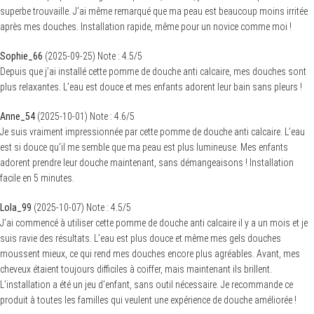
superbe trouvaille. J’ai même remarqué que ma peau est beaucoup moins irritée
après mes douches. Installation rapide, même pour un novice comme moi !
Sophie_66
(
2025-09-25
)
Note :
4.5
/5
Depuis que j’ai installé cette pomme de douche anti calcaire, mes douches sont
plus relaxantes. L’eau est douce et mes enfants adorent leur bain sans pleurs !
Anne_54
(
2025-10-01
)
Note :
4.6
/5
Je suis vraiment impressionnée par cette pomme de douche anti calcaire. L’eau
est si douce qu’il me semble que ma peau est plus lumineuse. Mes enfants
adorent prendre leur douche maintenant, sans démangeaisons ! Installation
facile en 5 minutes.
Lola_99
(
2025-10-07
)
Note :
4.5
/5
J’ai commencé à utiliser cette pomme de douche anti calcaire il y a un mois et je
suis ravie des résultats. L’eau est plus douce et même mes gels douches
moussent mieux, ce qui rend mes douches encore plus agréables. Avant, mes
cheveux étaient toujours difficiles à coiffer, mais maintenant ils brillent.
L’installation a été un jeu d’enfant, sans outil nécessaire. Je recommande ce
produit à toutes les familles qui veulent une expérience de douche améliorée !