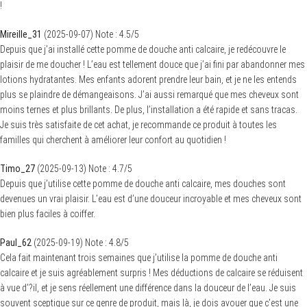
!
Mireille_31
(
2025-09-07
)
Note :
4.5
/5
Depuis que j’ai installé cette pomme de douche anti calcaire, je redécouvre le
plaisir de me doucher ! L’eau est tellement douce que j’ai fini par abandonner mes
lotions hydratantes. Mes enfants adorent prendre leur bain, et je ne les entends
plus se plaindre de démangeaisons. J’ai aussi remarqué que mes cheveux sont
moins ternes et plus brillants. De plus, l’installation a été rapide et sans tracas.
Je suis très satisfaite de cet achat, je recommande ce produit à toutes les
familles qui cherchent à améliorer leur confort au quotidien !
Timo_27
(
2025-09-13
)
Note :
4.7
/5
Depuis que j’utilise cette pomme de douche anti calcaire, mes douches sont
devenues un vrai plaisir. L’eau est d’une douceur incroyable et mes cheveux sont
bien plus faciles à coiffer.
Paul_62
(
2025-09-19
)
Note :
4.8
/5
Cela fait maintenant trois semaines que j’utilise la pomme de douche anti
calcaire et je suis agréablement surpris ! Mes déductions de calcaire se réduisent
à vue d’?il, et je sens réellement une différence dans la douceur de l’eau. Je suis
souvent sceptique sur ce genre de produit, mais là, je dois avouer que c’est une