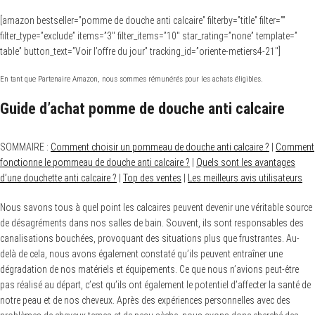
[amazon bestseller=”pomme de douche anti calcaire” filterby=”title” filter=””
filter_type=”exclude” items=”3″ filter_items=”10″ star_rating=”none” template=”
table” button_text=”Voir l’offre du jour” tracking_id=”oriente-metiers4-21″]
En tant que Partenaire Amazon, nous sommes rémunérés pour les achats éligibles.
Guide d’achat pomme de douche anti calcaire
SOMMAIRE :
Comment choisir un pommeau de douche anti calcaire ?
|
Comment
fonctionne le pommeau de douche anti calcaire ?
|
Quels sont les avantages
d’une douchette anti calcaire ?
|
Top des ventes
|
Les meilleurs avis utilisateurs
Nous savons tous à quel point les calcaires peuvent devenir une véritable source
de désagréments dans nos salles de bain. Souvent, ils sont responsables des
canalisations bouchées, provoquant des situations plus que frustrantes. Au-
delà de cela, nous avons également constaté qu’ils peuvent entraîner une
dégradation de nos matériels et équipements. Ce que nous n’avions peut-être
pas réalisé au départ, c’est qu’ils ont également le potentiel d’affecter la santé de
notre peau et de nos cheveux. Après des expériences personnelles avec des