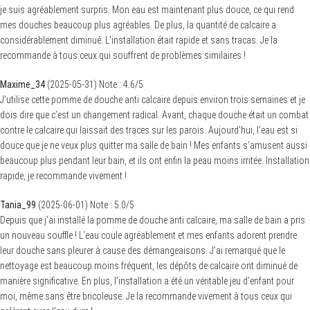
je suis agréablement surpris. Mon eau est maintenant plus douce, ce qui rend
mes douches beaucoup plus agréables. De plus, la quantité de calcaire a
considérablement diminué. L’installation était rapide et sans tracas. Je la
recommande à tous ceux qui souffrent de problèmes similaires !
Maxime_34
(
2025-05-31
)
Note :
4.6
/5
J’utilise cette pomme de douche anti calcaire depuis environ trois semaines et je
dois dire que c’est un changement radical. Avant, chaque douche était un combat
contre le calcaire qui laissait des traces sur les parois. Aujourd’hui, l’eau est si
douce que je ne veux plus quitter ma salle de bain ! Mes enfants s’amusent aussi
beaucoup plus pendant leur bain, et ils ont enfin la peau moins irritée. Installation
rapide, je recommande vivement !
Tania_99
(
2025-06-01
)
Note :
5.0
/5
Depuis que j’ai installé la pomme de douche anti calcaire, ma salle de bain a pris
un nouveau souffle ! L’eau coule agréablement et mes enfants adorent prendre
leur douche sans pleurer à cause des démangeaisons. J’ai remarqué que le
nettoyage est beaucoup moins fréquent, les dépôts de calcaire ont diminué de
manière significative. En plus, l’installation a été un véritable jeu d’enfant pour
moi, même sans être bricoleuse. Je la recommande vivement à tous ceux qui