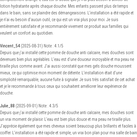
lotion hydratante après chaque douche. Mes enfants passent plus de temps
dans le bain, sans se plaindre des démangeaisons. L’installation a été rapide et
je n’ai eu besoin d’aucun outil, ce qui est un vrai plus pour moi. Je suis
entièrement satisfaite et je recommande vivement ce produit aux familles qui
veulent un confort au quotidien.
Vincent_54
(
2025-08-31
)
Note :
4.1
/5
Depuis que j’ai installé cette pomme de douche anti calcaire, mes douches sont
devenues bien plus agréables. L’eau est d’une douceur incroyable et ma peau ne
tiraille plus comme avant. J’ai aussi constaté que mes gels douche moussent
mieux, ce qui optimise mon moment de détente. L’installation était d’une
simplicité remarquable, aucune fuite à signaler. Je suis très satisfait de cet achat
et je le recommande à tous ceux qui souhaitent améliorer leur expérience de
douche.
Julie_88
(
2025-09-01
)
Note :
4.3
/5
Depuis que j’ai installé cette pomme de douche anti calcaire, mes douches sont
un vrai moment de plaisir. L’eau est bien plus douce et ma peau ne tiraille plus.
J’apprécie également que mes cheveux soient beaucoup plus brillants et faciles à
coiffer. L’installation a été rapide et simple, un vrai bon plan pour ma salle de bain