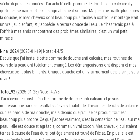
sèche depuis des années. J’ai acheté cette pomme de douche anti calcaire il y a
quelques semaines et je suis agréablement surpris. Ma peau ne tiraille plus après
la douche, et mes cheveux sont beaucoup plus faciles à coiffer. Le montage était
un vrai jeu d’enfant, et j’apprécie la texture douce de l’eau. Je n’hésiterais pas à
l’offrir à mes amis rencontrant des problèmes similaires, c’est un vrai petit
miracle !
Nina_2024
(
2025-01-19
)
Note :
4.4
/5
Depuis que j’ai installé cette pomme de douche anti calcaire, mes routines de
soin de la peau ont totalement changé. Les démangeaisons ont disparu et mes
cheveux sont plus brillants. Chaque douche est un vrai moment de plaisir, je suis
ravie !
Toto_92
(
2025-01-25
)
Note :
4.7
/5
J’ai récemment installé cette pomme de douche anti calcaire et je suis
impressionné par ses résultats. J’avais l’habitude d’avoir des dépôts de calcaire
sur les parois de ma douche, mais depuis que j’utilise ce produit, tout est
beaucoup plus propre. Ce que j’adore vraiment, c’est la sensation de l’eau sur ma
peau : elle est douce et agréable, comme un vrai cocon. Mes cheveux, qui étaient
ternes à cause de l’eau dure, ont également retrouvé de l’éclat. En plus, elle est