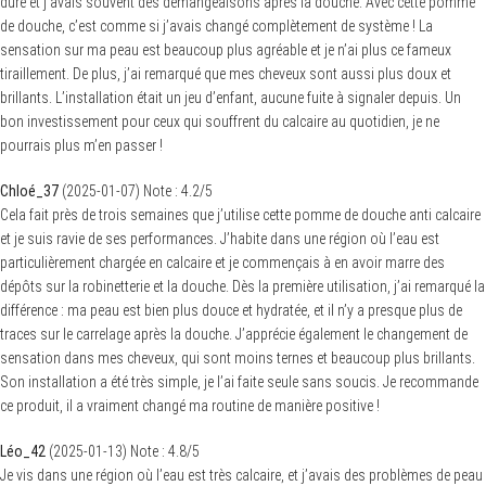
dure et j’avais souvent des démangeaisons après la douche. Avec cette pomme
de douche, c’est comme si j’avais changé complètement de système ! La
sensation sur ma peau est beaucoup plus agréable et je n’ai plus ce fameux
tiraillement. De plus, j’ai remarqué que mes cheveux sont aussi plus doux et
brillants. L’installation était un jeu d’enfant, aucune fuite à signaler depuis. Un
bon investissement pour ceux qui souffrent du calcaire au quotidien, je ne
pourrais plus m’en passer !
Chloé_37
(
2025-01-07
)
Note :
4.2
/5
Cela fait près de trois semaines que j’utilise cette pomme de douche anti calcaire
et je suis ravie de ses performances. J’habite dans une région où l’eau est
particulièrement chargée en calcaire et je commençais à en avoir marre des
dépôts sur la robinetterie et la douche. Dès la première utilisation, j’ai remarqué la
différence : ma peau est bien plus douce et hydratée, et il n’y a presque plus de
traces sur le carrelage après la douche. J’apprécie également le changement de
sensation dans mes cheveux, qui sont moins ternes et beaucoup plus brillants.
Son installation a été très simple, je l’ai faite seule sans soucis. Je recommande
ce produit, il a vraiment changé ma routine de manière positive !
Léo_42
(
2025-01-13
)
Note :
4.8
/5
Je vis dans une région où l’eau est très calcaire, et j’avais des problèmes de peau