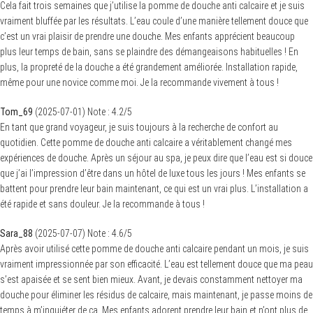
Cela fait trois semaines que j’utilise la pomme de douche anti calcaire et je suis
vraiment bluffée par les résultats. L’eau coule d’une manière tellement douce que
c’est un vrai plaisir de prendre une douche. Mes enfants apprécient beaucoup
plus leur temps de bain, sans se plaindre des démangeaisons habituelles ! En
plus, la propreté de la douche a été grandement améliorée. Installation rapide,
même pour une novice comme moi. Je la recommande vivement à tous !
Tom_69
(
2025-07-01
)
Note :
4.2
/5
En tant que grand voyageur, je suis toujours à la recherche de confort au
quotidien. Cette pomme de douche anti calcaire a véritablement changé mes
expériences de douche. Après un séjour au spa, je peux dire que l’eau est si douce
que j’ai l’impression d’être dans un hôtel de luxe tous les jours ! Mes enfants se
battent pour prendre leur bain maintenant, ce qui est un vrai plus. L’installation a
été rapide et sans douleur. Je la recommande à tous !
Sara_88
(
2025-07-07
)
Note :
4.6
/5
Après avoir utilisé cette pomme de douche anti calcaire pendant un mois, je suis
vraiment impressionnée par son efficacité. L’eau est tellement douce que ma peau
s’est apaisée et se sent bien mieux. Avant, je devais constamment nettoyer ma
douche pour éliminer les résidus de calcaire, mais maintenant, je passe moins de
temps à m’inquiéter de ça. Mes enfants adorent prendre leur bain et n’ont plus de