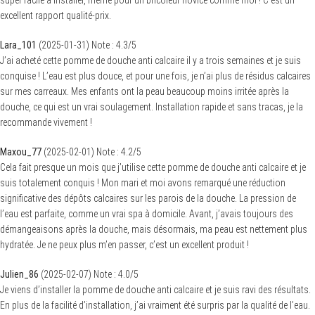
super facile à installer, même pour un bricoleur novice comme moi ! C’est un
excellent rapport qualité-prix.
Lara_101
(
2025-01-31
)
Note :
4.3
/5
J’ai acheté cette pomme de douche anti calcaire il y a trois semaines et je suis
conquise ! L’eau est plus douce, et pour une fois, je n’ai plus de résidus calcaires
sur mes carreaux. Mes enfants ont la peau beaucoup moins irritée après la
douche, ce qui est un vrai soulagement. Installation rapide et sans tracas, je la
recommande vivement !
Maxou_77
(
2025-02-01
)
Note :
4.2
/5
Cela fait presque un mois que j’utilise cette pomme de douche anti calcaire et je
suis totalement conquis ! Mon mari et moi avons remarqué une réduction
significative des dépôts calcaires sur les parois de la douche. La pression de
l’eau est parfaite, comme un vrai spa à domicile. Avant, j’avais toujours des
démangeaisons après la douche, mais désormais, ma peau est nettement plus
hydratée. Je ne peux plus m’en passer, c’est un excellent produit !
Julien_86
(
2025-02-07
)
Note :
4.0
/5
Je viens d’installer la pomme de douche anti calcaire et je suis ravi des résultats.
En plus de la facilité d’installation, j’ai vraiment été surpris par la qualité de l’eau.