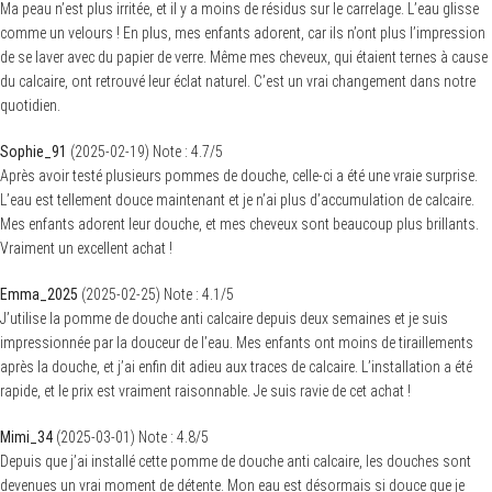
Ma peau n’est plus irritée, et il y a moins de résidus sur le carrelage. L’eau glisse
comme un velours ! En plus, mes enfants adorent, car ils n’ont plus l’impression
de se laver avec du papier de verre. Même mes cheveux, qui étaient ternes à cause
du calcaire, ont retrouvé leur éclat naturel. C’est un vrai changement dans notre
quotidien.
Sophie_91
(
2025-02-19
)
Note :
4.7
/5
Après avoir testé plusieurs pommes de douche, celle-ci a été une vraie surprise.
L’eau est tellement douce maintenant et je n’ai plus d’accumulation de calcaire.
Mes enfants adorent leur douche, et mes cheveux sont beaucoup plus brillants.
S
e
Vraiment un excellent achat !
a
r
Emma_2025
(
2025-02-25
)
Note :
4.1
/5
c
h
J’utilise la pomme de douche anti calcaire depuis deux semaines et je suis
f
impressionnée par la douceur de l’eau. Mes enfants ont moins de tiraillements
o
r
après la douche, et j’ai enfin dit adieu aux traces de calcaire. L’installation a été
:
rapide, et le prix est vraiment raisonnable. Je suis ravie de cet achat !
Mimi_34
(
2025-03-01
)
Note :
4.8
/5
Depuis que j’ai installé cette pomme de douche anti calcaire, les douches sont
devenues un vrai moment de détente. Mon eau est désormais si douce que je