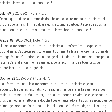
calcaire. Un vrai confort au quotidien !
Lulu_69
(
2025-03-21
)
Note :
4.5
/5
Depuis que j’utilise la pomme de douche anti calcaire, ma salle de bain est plus
propre que jamais ! Fini le calcaire qui s’accumule partout. J’apprécie aussi la
sensation de l’eau douce sur ma peau. Un vrai bonheur quotidien !
Alexis_88
(
2025-03-21
)
Note :
4.0
/5
Utiliser cette pomme de douche anti calcaire a transformé mon expérience
quotidienne. J’apprécie particulièrement comment elle a amélioré ma routine de
rasage. Moins d’irritations et un rinçage plus fluide. Je suis impressionné par la
facilité d’installation, même sans aide. Je la recommande à tous ceux qui
apprécient une douche agréable.
Sophie_22
(
2025-03-21
)
Note :
4.1
/5
J’ai récemment installé cette pomme de douche anti calcaire et je suis
époustouflée par les résultats. Notre eau est très dure, et je faisais face à des
résidus incessants. Maintenant, ma peau est douce et hydratée, et je ne passe
plus des heures à nettoyer la douche ! Les enfants adorent aussi, ils n’ont plus de
démangeaisons après leur bain. L’installation a été très rapide, ce qui est un gros
plus. Un produit que je conseille vivement à toutes les familles qui souhaitent