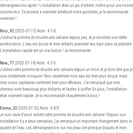
démangeaisons après ! L’installation était un jeu d’enfant, même pour une novice
comme moi. Ce produit a vraiment amélioré notre quotidien, je le recommande
vivement !
Rico_92
(
2025-07-13
)
Note :
4.7
/5
J’utilise la pomme de douche anti calcaire depuis peu, et je constate une réelle
amélioration. L’eau est douce et mes enfants prennent leur bain sans se plaindre.
L’installation rapide est un vrai bonus ! Je recommande.
Nina_77
(
2025-07-19
)
Note :
4.7
/5
J’utilise cette pomme de douche anti calcaire depuis un mois et je dois dire que je
suis totalement conquise ! Non seulement mon eau est bien plus douce, mais
mes soins capillaires semblent bien plus efficaces. J’ai remarqué que mes
cheveux sont beaucoup plus brillants et faciles à coiffer. En plus, l’installation
était vraiment rapide. Je la recommande chaudement à tous !
Emma_33
(
2025-07-25
)
Note :
4.8
/5
Je suis ravie d’avoir acheté cette pomme de douche anti calcaire ! Depuis son
installation il y a deux semaines, j’ai remarqué un important changement dans la
qualité de l’eau. Les démangeaisons sur ma peau ont presque disparu et mes