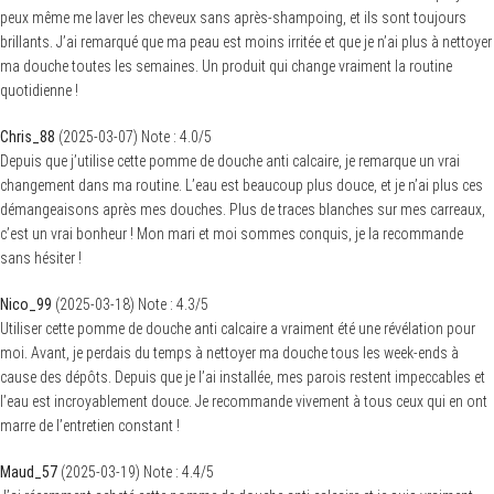
peux même me laver les cheveux sans après-shampoing, et ils sont toujours
brillants. J’ai remarqué que ma peau est moins irritée et que je n’ai plus à nettoyer
ma douche toutes les semaines. Un produit qui change vraiment la routine
quotidienne !
Chris_88
(
2025-03-07
)
Note :
4.0
/5
Depuis que j’utilise cette pomme de douche anti calcaire, je remarque un vrai
changement dans ma routine. L’eau est beaucoup plus douce, et je n’ai plus ces
démangeaisons après mes douches. Plus de traces blanches sur mes carreaux,
c’est un vrai bonheur ! Mon mari et moi sommes conquis, je la recommande
sans hésiter !
Nico_99
(
2025-03-18
)
Note :
4.3
/5
Utiliser cette pomme de douche anti calcaire a vraiment été une révélation pour
moi. Avant, je perdais du temps à nettoyer ma douche tous les week-ends à
cause des dépôts. Depuis que je l’ai installée, mes parois restent impeccables et
l’eau est incroyablement douce. Je recommande vivement à tous ceux qui en ont
marre de l’entretien constant !
Maud_57
(
2025-03-19
)
Note :
4.4
/5