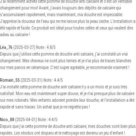
J’ai récemment acheté cette pomme de douche anti calcaire et c’est un véritable
changement pour moi! Avant, j’avais toujours des dépôts de calcaire qui
s’accumulaient rapidement, mais maintenant, ma douche est impeccable.
J’apprécie la douceur de l’eau qui ne me laisse plus la peau sèche. L’installation a
été rapide et facile. Ce produit est idéal pour toutes celles et ceux qui veulent dire
adieu au calcaire !
Léa_76
(
2025-03-27
)
Note :
4.8
/5
Depuis que j’utilise cette pomme de douche anti calcaire, j’ai constaté un vrai
changement. Mes cheveux ne sont plus ternes et je n’ai plus de traces blanches
sur mes parois en céramique. C’est super agréable, je recommande vraiment !
Romain_55
(
2025-03-31
)
Note :
4.4
/5
J’ai installé cette pomme de douche anti calcaire il y a un mois et je suis très
satisfait. Mon eau est maintenant super douce, et je n’ai presque plus de calcaire
sur mes robinets. Mes enfants adorent prendre leur douche, et l’installation a été
rapide et sans tracas. Un achat que je ne regrette pas !
Nico_88
(
2025-04-01
)
Note :
4.4
/5
Depuis que j’ai cette pomme de douche anti calcaire, mes douches sont bien plus
rapides. Les résidus ont disparu et le nettoyage est devenu un jeu d’enfant !