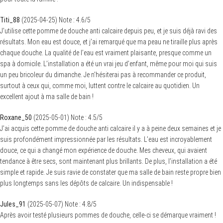
Titi_88
(
2025-04-25
)
Note :
4.6
/5
J’utilise cette pomme de douche anti calcaire depuis peu, et je suis déjà ravi des
résultats. Mon eau est douce, et j’ai remarqué que ma peau ne tiraille plus après
chaque douche. La qualité de l’eau est vraiment plaisante, presque comme un
spa à domicile. L’installation a été un vrai jeu d’enfant, même pour moi qui suis
un peu bricoleur du dimanche. Je n’hésiterai pas à recommander ce produit,
surtout à ceux qui, comme moi, luttent contre le calcaire au quotidien. Un
excellent ajout à ma salle de bain !
Roxane_50
(
2025-05-01
)
Note :
4.5
/5
J’ai acquis cette pomme de douche anti calcaire il y a à peine deux semaines et je
suis profondément impressionnée par les résultats. L’eau est incroyablement
douce, ce qui a changé mon expérience de douche. Mes cheveux, qui avaient
tendance à être secs, sont maintenant plus brillants. De plus, l’installation a été
simple et rapide. Je suis ravie de constater que ma salle de bain reste propre bien
plus longtemps sans les dépôts de calcaire. Un indispensable !
Jules_91
(
2025-05-07
)
Note :
4.8
/5
Après avoir testé plusieurs pommes de douche, celle-ci se démarque vraiment !