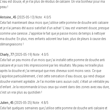
L’eau est douce, et je n’ai plus de résidus de calcaire. Un vrai bonheur pour ma
peau !
Antoine_45
(
2025-05-13
)
Note :
4.0
/5
Cela fait maintenant deux mois que j’utilise cette pomme de douche anti calcaire
et je n’ai jamais été aussi satisfait d’un achat ! L’eau est vraiment douce, presque
comme une caresse. J’apprécie le fait que je passe moins de temps à nettoyer
ma douche. En plus, mes enfants adorent leur bain, plus de pleurs à cause des
démangeaisons !
Charly_77
(
2025-05-19
)
Note :
4.0
/5
Cela fait un peu moins d’un mois que j’ai installé cette pomme de douche anti
calcaire et je suis très impressionné par les résultats. Ma peau ne tiraille plus
après la douche et j’ai remarqué que mes cheveux sont moins secs. Ce que
j’apprécie particulièrement, c’est cette sensation d’eau douce, qui rend chaque
douche vraiment agréable. Je l’ai montée sans aucun outil, c’était un véritable jeu
d’enfant. Je la recommande à tous ceux qui vivent dans des zones avec eau dure,
c’est un vrai plus au quotidien !
Julien_45
(
2025-05-25
)
Note :
4.8
/5
Cela fait quelques semaines que j’utilise cette pomme de douche anti calcaire et