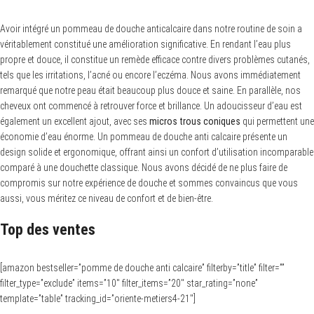
Avoir intégré un pommeau de douche anticalcaire dans notre routine de soin a
véritablement constitué une amélioration significative. En rendant l’eau plus
propre et douce, il constitue un remède efficace contre divers problèmes cutanés,
tels que les irritations, l’acné ou encore l’eczéma. Nous avons immédiatement
remarqué que notre peau était beaucoup plus douce et saine. En parallèle, nos
cheveux ont commencé à retrouver force et brillance. Un adoucisseur d’eau est
également un excellent ajout, avec ses
micros trous coniques
qui permettent une
économie d’eau énorme. Un pommeau de douche anti calcaire présente un
design solide et ergonomique, offrant ainsi un confort d’utilisation incomparable
comparé à une douchette classique. Nous avons décidé de ne plus faire de
compromis sur notre expérience de douche et sommes convaincus que vous
aussi, vous méritez ce niveau de confort et de bien-être.
Top des ventes
[amazon bestseller=”pomme de douche anti calcaire” filterby=”title” filter=””
filter_type=”exclude” items=”10″ filter_items=”20″ star_rating=”none”
template=”table” tracking_id=”oriente-metiers4-21″]