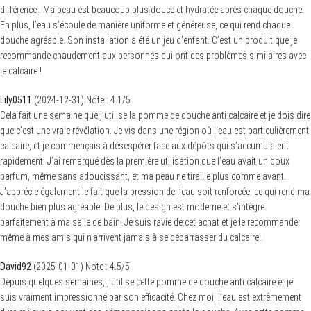
différence ! Ma peau est beaucoup plus douce et hydratée après chaque douche.
En plus, l’eau s’écoule de manière uniforme et généreuse, ce qui rend chaque
douche agréable. Son installation a été un jeu d’enfant. C’est un produit que je
recommande chaudement aux personnes qui ont des problèmes similaires avec
le calcaire !
Lily0511
(
2024-12-31
)
Note :
4.1
/5
Cela fait une semaine que j’utilise la pomme de douche anti calcaire et je dois dire
que c’est une vraie révélation. Je vis dans une région où l’eau est particulièrement
calcaire, et je commençais à désespérer face aux dépôts qui s’accumulaient
rapidement. J’ai remarqué dès la première utilisation que l’eau avait un doux
parfum, même sans adoucissant, et ma peau ne tiraille plus comme avant.
J’apprécie également le fait que la pression de l’eau soit renforcée, ce qui rend ma
douche bien plus agréable. De plus, le design est moderne et s’intègre
parfaitement à ma salle de bain. Je suis ravie de cet achat et je le recommande
même à mes amis qui n’arrivent jamais à se débarrasser du calcaire !
David92
(
2025-01-01
)
Note :
4.5
/5
Depuis quelques semaines, j’utilise cette pomme de douche anti calcaire et je
suis vraiment impressionné par son efficacité. Chez moi, l’eau est extrêmement