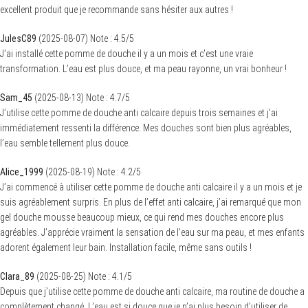
excellent produit que je recommande sans hésiter aux autres !
JulesC89
(
2025-08-07
)
Note :
4.5
/5
J’ai installé cette pomme de douche il y a un mois et c’est une vraie
transformation. L’eau est plus douce, et ma peau rayonne, un vrai bonheur !
Sam_45
(
2025-08-13
)
Note :
4.7
/5
J’utilise cette pomme de douche anti calcaire depuis trois semaines et j’ai
immédiatement ressenti la différence. Mes douches sont bien plus agréables,
l’eau semble tellement plus douce.
Alice_1999
(
2025-08-19
)
Note :
4.2
/5
J’ai commencé à utiliser cette pomme de douche anti calcaire il y a un mois et je
suis agréablement surpris. En plus de l’effet anti calcaire, j’ai remarqué que mon
gel douche mousse beaucoup mieux, ce qui rend mes douches encore plus
agréables. J’apprécie vraiment la sensation de l’eau sur ma peau, et mes enfants
adorent également leur bain. Installation facile, même sans outils !
Clara_89
(
2025-08-25
)
Note :
4.1
/5
Depuis que j’utilise cette pomme de douche anti calcaire, ma routine de douche a
complètement changé. L’eau est si douce que je n’ai plus besoin d’utiliser de