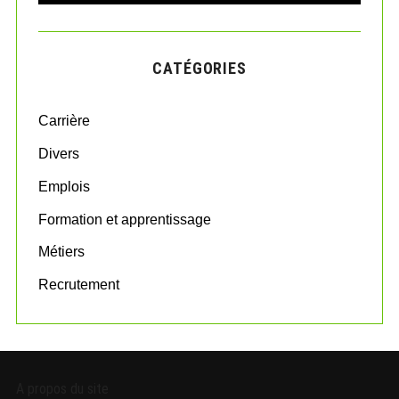
A
a
R
r
C
H
c
CATÉGORIES
h
f
o
Carrière
r
:
Divers
Emplois
Formation et apprentissage
Métiers
Recrutement
A propos du site