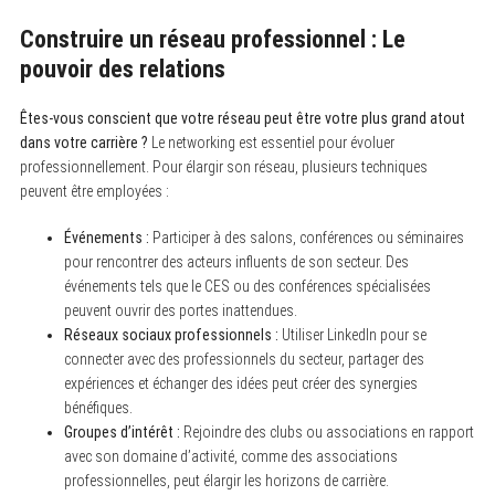
Construire un réseau professionnel : Le
pouvoir des relations
Êtes-vous conscient que votre réseau peut être votre plus grand atout
dans votre carrière ?
Le networking est essentiel pour évoluer
professionnellement. Pour élargir son réseau, plusieurs techniques
peuvent être employées :
Événements :
Participer à des salons, conférences ou séminaires
S
e
pour rencontrer des acteurs influents de son secteur. Des
a
événements tels que le CES ou des conférences spécialisées
r
c
peuvent ouvrir des portes inattendues.
h
Réseaux sociaux professionnels :
Utiliser LinkedIn pour se
f
connecter avec des professionnels du secteur, partager des
o
r
expériences et échanger des idées peut créer des synergies
:
bénéfiques.
Groupes d’intérêt :
Rejoindre des clubs ou associations en rapport
avec son domaine d’activité, comme des associations
professionnelles, peut élargir les horizons de carrière.