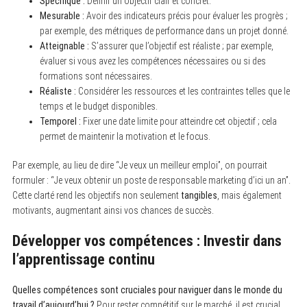
Spécifique :
Définir un objectif clair et concret.
Mesurable :
Avoir des indicateurs précis pour évaluer les progrès ;
par exemple, des métriques de performance dans un projet donné.
Atteignable :
S’assurer que l’objectif est réaliste ; par exemple,
évaluer si vous avez les compétences nécessaires ou si des
formations sont nécessaires.
Réaliste :
Considérer les ressources et les contraintes telles que le
temps et le budget disponibles.
Temporel :
Fixer une date limite pour atteindre cet objectif ; cela
permet de maintenir la motivation et le focus.
Par exemple, au lieu de dire “Je veux un meilleur emploi”, on pourrait
formuler : “Je veux obtenir un poste de responsable marketing d’ici un an”.
Cette clarté rend les objectifs non seulement
tangibles
, mais également
motivants, augmentant ainsi vos chances de succès.
Développer vos compétences : Investir dans
l’apprentissage continu
Quelles compétences sont cruciales pour naviguer dans le monde du
travail d’aujourd’hui ?
Pour rester compétitif sur le marché, il est crucial