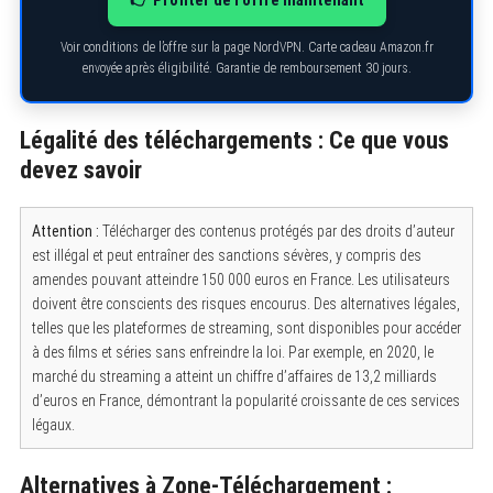
👉 Profiter de l’offre maintenant
Voir conditions de l’offre sur la page NordVPN. Carte cadeau Amazon.fr
envoyée après éligibilité. Garantie de remboursement 30 jours.
S
Légalité des téléchargements : Ce que vous
e
a
devez savoir
r
c
h
Attention :
Télécharger des contenus protégés par des droits d’auteur
f
o
est illégal et peut entraîner des sanctions sévères, y compris des
r
amendes pouvant atteindre 150 000 euros en France. Les utilisateurs
:
doivent être conscients des risques encourus. Des alternatives légales,
telles que les plateformes de streaming, sont disponibles pour accéder
à des films et séries sans enfreindre la loi. Par exemple, en 2020, le
marché du streaming a atteint un chiffre d’affaires de 13,2 milliards
d’euros en France, démontrant la popularité croissante de ces services
légaux.
Alternatives à Zone-Téléchargement :