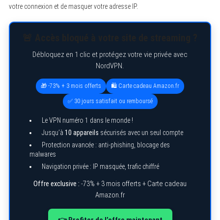
votre connexion et de masquer votre adresse IP.
🚨 Accès bloqué à votre site de streaming ?
Débloquez en 1 clic et protégez votre vie privée avec
NordVPN.
🎁 -73% + 3 mois offerts
🛍️ Carte cadeau Amazon.fr
✅ 30 jours satisfait ou remboursé
Le VPN numéro 1 dans le monde !
Jusqu’à
10 appareils
sécurisés avec un seul compte
Protection avancée : anti-phishing, blocage des
malwares
Navigation privée : IP masquée, trafic chiffré
Offre exclusive :
-73% + 3 mois offerts + Carte cadeau
Amazon.fr