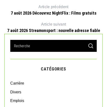
Article précédent
7 août 2026 Découvrez NightFlix : Films gratuits
Article suivant
7 août 2026 Streamonsport : nouvelle adresse fiable
S
S
e
E
A
a
R
r
C
H
c
CATÉGORIES
h
f
o
Carrière
r
:
Divers
Emplois