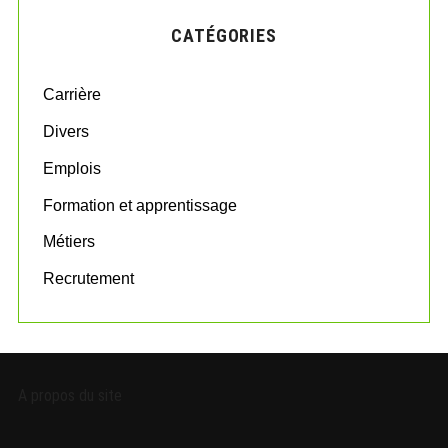
H
c
CATÉGORIES
h
f
o
Carrière
r
:
Divers
Emplois
Formation et apprentissage
Métiers
Recrutement
A propos du site