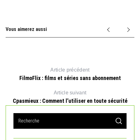
Vous aimerez aussi
Article précédent
FilmoFlix : films et séries sans abonnement
Article suivant
Cpasmieux : Comment l’utiliser en toute sécurité
S
S
e
E
A
a
R
r
C