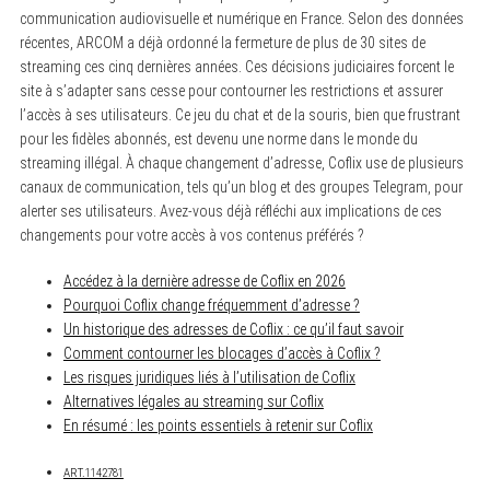
communication audiovisuelle et numérique en France. Selon des données
récentes, ARCOM a déjà ordonné la fermeture de plus de 30 sites de
streaming ces cinq dernières années. Ces décisions judiciaires forcent le
site à s’adapter sans cesse pour contourner les restrictions et assurer
l’accès à ses utilisateurs. Ce jeu du chat et de la souris, bien que frustrant
pour les fidèles abonnés, est devenu une norme dans le monde du
streaming illégal. À chaque changement d’adresse, Coflix use de plusieurs
canaux de communication, tels qu’un blog et des groupes Telegram, pour
alerter ses utilisateurs. Avez-vous déjà réfléchi aux implications de ces
changements pour votre accès à vos contenus préférés ?
S
e
Accédez à la dernière adresse de Coflix en 2026
a
r
Pourquoi Coflix change fréquemment d’adresse ?
c
Un historique des adresses de Coflix : ce qu’il faut savoir
h
f
Comment contourner les blocages d’accès à Coflix ?
o
Les risques juridiques liés à l’utilisation de Coflix
r
Alternatives légales au streaming sur Coflix
:
En résumé : les points essentiels à retenir sur Coflix
ART.1142781